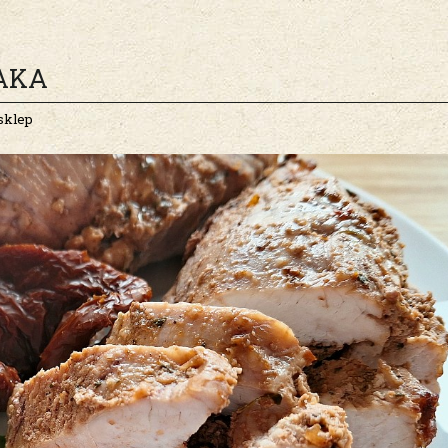
AKA
sklep