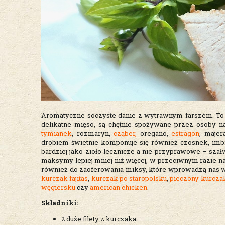
Aromatyczne soczyste danie z wytrawnym farszem. To 
delikatne mięso, są chętnie spożywane przez osoby n
tymianek
, rozmaryn,
cząber,
oregano,
estragon
, maje
drobiem świetnie komponuje się również czosnek, imb
bardziej jako zioło lecznicze a nie przyprawowe – sz
maksymy lepiej mniej niż więcej, w przeciwnym razie n
również do zaoferowania miksy, które wprowadzą nas w
kurczak fajitas
,
kurczak po staropolsku
,
pieczony kurcza
węgiersku
czy
american chicken
.
Składniki:
2 duże filety z kurczaka