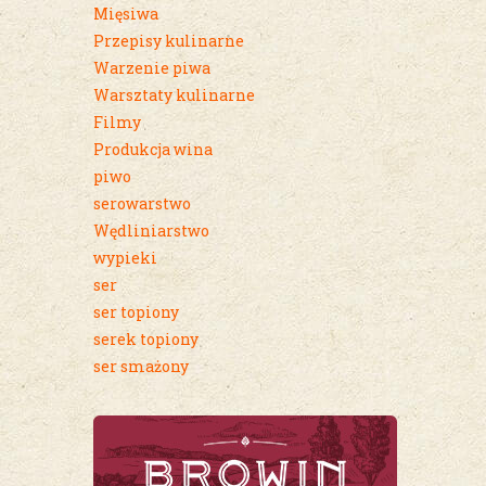
Mięsiwa
Przepisy kulinarne
Warzenie piwa
Warsztaty kulinarne
Filmy
Produkcja wina
piwo
serowarstwo
Wędliniarstwo
wypieki
ser
ser topiony
serek topiony
ser smażony