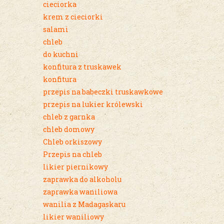
cieciorka
krem z cieciorki
salami
chleb
do kuchni
konfitura z truskawek
konfitura
przepis na babeczki truskawkowe
przepis na lukier królewski
chleb z garnka
chleb domowy
Chleb orkiszowy
Przepis na chleb
likier piernikowy
zaprawka do alkoholu
zaprawka waniliowa
wanilia z Madagaskaru
likier waniliowy