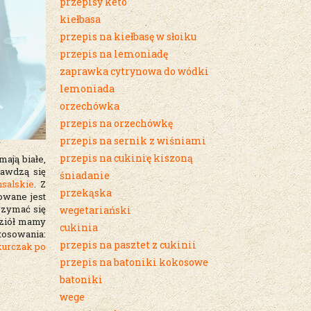
przepisy keto
kiełbasa
przepis na kiełbasę w słoiku
przepis na lemoniadę
zaprawka cytrynowa do wódki
lemoniada
orzechówka
przepis na orzechówkę
przepis na sernik z wiśniami
przepis na cukinię kiszoną
ają białe,
awdzą się
śniadanie
salskie
. Z
przekąska
owane jest
rzymać się
wegetariański
 ziół mamy
cukinia
tosowania:
przepis na pasztet z cukinii
kurczak po
przepis na batoniki kokosowe
batoniki
wege