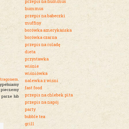
przepis na hummus
hummus
przepis na babeczki
muffiny
borówka amerykańska
borówka czarna
przepis na roladę
dieta
przystawka
wiśnie
wiśniówka
stragonem
.
nalewka z wiśni
wypełniamy
fast food
i pieczemy
przepis na chlebek pita
 parze lub
przepis na napój
party
bubble tea
grill