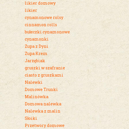
likier domowy
likier
cynamonowe rolsy
cinnamon rolls
bułeczki cynamonowe
cynamonki
Zupa z Dyni
Zupa Krem
Jarzębiak
gruszki w szafranie
ciasto z gruszkami
Nalewki
Domowe Trunki
Malinówka
Domowa nalewka
Nalewka z malin
Słoiki
Przetwory domowe