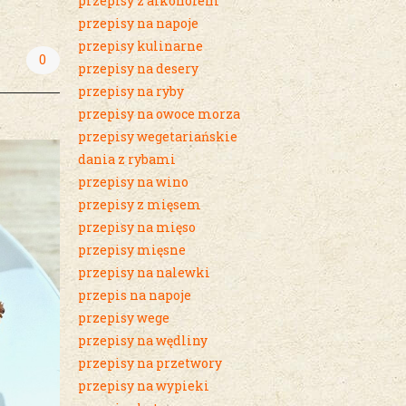
przepisy z alkoholem
przepisy na napoje
przepisy kulinarne
0
przepisy na desery
przepisy na ryby
przepisy na owoce morza
przepisy wegetariańskie
dania z rybami
przepisy na wino
przepisy z mięsem
przepisy na mięso
przepisy mięsne
przepisy na nalewki
przepis na napoje
przepisy wege
przepisy na wędliny
przepisy na przetwory
przepisy na wypieki