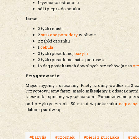
1 łyżeczka estragonu
sól i pieprz do smaku
farsz:
2 łyżki masła
2
suszone pomidory
w oliwie
2 ząbki czosnku
1
cebula
2 łyżki posiekanej
bazylii
2 łyżki posiekanej natki pietruszki
1o dag posiekanych dowolnych orzechów (u nas
or
Przygotowanie:
Mięso myjemy i osuszamy. Filety kroimy wzdłuż na 2 cz
Przygotowujemy farsz: masło miksujemy z odsączonym
kieszonki, spinamy wykałaczkami. Ponadziewane pier
pod przykryciem ok. 50 minut w piekarniku
nagrzany
ulubioną surówką.
#bazylia
#czosnek
#pierś z kurczaka
#cebu