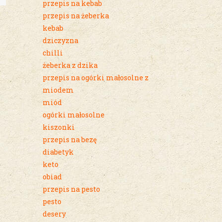
przepis na kebab
przepis na żeberka
kebab
dziczyzna
chilli
żeberka z dzika
przepis na ogórki małosolne z
miodem
miód
ogórki małosolne
kiszonki
przepis na bezę
diabetyk
keto
obiad
przepis na pesto
pesto
desery