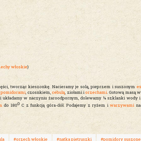
zechy włoskie
)
ęści, tworząc kieszonkę. Nacieramy je solą, pieprzem i suszonym
e
i
pomidorami
, czosnkiem,
cebulą
, ziołami i
orzechami
. Gotową masą 
si układamy w naczyniu żaroodpornym, dolewamy ¼ szklanki wody 
0
m
do 180
C z funkcją góra-dół. Podajemy z ryżem i
warzywami
na
la
#orzech włoskie
#natka pietruszki
#pomidory suszone