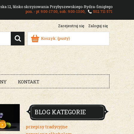
owska 12, blisko skrzyżowania Przybyszewskiego-Rydza-Śmigłego
pon. - pt: 9:00-17:00, sob.: 9:00-13:00,
502 711 571
Zarejestruj się
Zaloguj się
Koszyk:
(pusty)
RNY
KONTAKT
BLOG KATEGORIE
przepisy tradycyjne