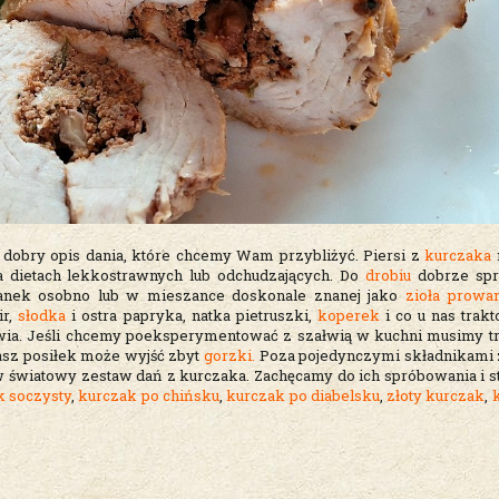
dobry opis dania, które chcemy Wam przybliżyć. Piersi z
kurczaka
m
a dietach lekkostrawnych lub odchudzających. Do
drobiu
dobrze spr
ranek osobno lub w mieszance doskonale znanej jako
zioła prowan
ir,
słodka
i ostra papryka, natka pietruszki,
koperek
i co u nas trakt
ałwia. Jeśli chcemy poeksperymentować z szałwią w kuchni musimy t
asz posiłek może wyjść zbyt
gorzki.
Poza pojedynczymi składnikami
 światowy zestaw dań z kurczaka. Zachęcamy do ich spróbowania i s
k soczysty
,
kurczak po chińsku
,
kurczak po diabelsku
,
złoty kurczak
,