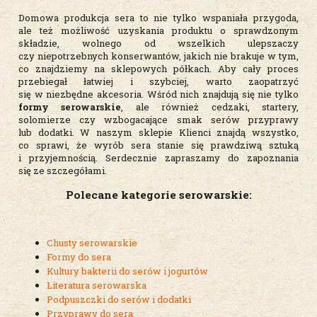
Domowa produkcja sera to nie tylko wspaniała przygoda,
ale też możliwość uzyskania produktu o sprawdzonym
składzie, wolnego od wszelkich ulepszaczy
czy niepotrzebnych konserwantów, jakich nie brakuje w tym,
co znajdziemy na sklepowych półkach. Aby cały proces
przebiegał łatwiej i szybciej, warto zaopatrzyć
się w niezbędne akcesoria. Wśród nich znajdują się nie tylko
formy serowarskie
, ale również cedzaki, startery,
solomierze czy wzbogacające smak serów przyprawy
lub dodatki. W naszym sklepie Klienci znajdą wszystko,
co sprawi, że wyrób sera stanie się prawdziwą sztuką
i przyjemnością. Serdecznie zapraszamy do zapoznania
się ze szczegółami.
Polecane kategorie serowarskie:
Chusty serowarskie
Formy do sera
Kultury bakterii do serów i jogurtów
Literatura serowarska
Podpuszczki do serów i dodatki
Przyprawy do sera