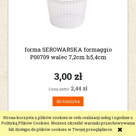
forma SEROWARSKA formaggio
P00709 walec 7,2cm h5,4cm
3,00 zł
2,44 zł
Cena netto:
do koszyka
Strona korzysta z plików cookies w celu realizacji usług i zgodnie z
Polityką Plików Cookies. Możesz określić warunki przechowywania
lub dostępu do plików cookies w Twojej przeglądarce.