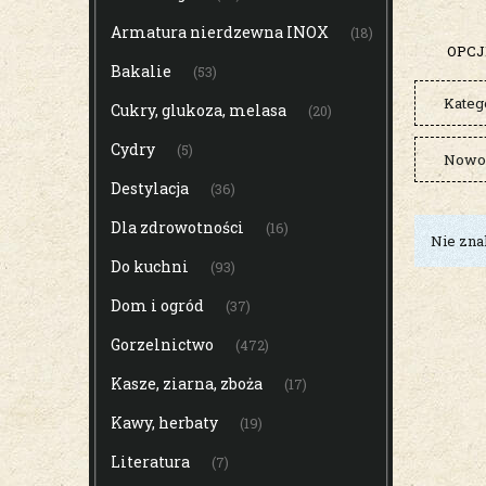
Armatura nierdzewna INOX
(18)
OPCJ
Bakalie
(53)
Katego
Cukry, glukoza, melasa
(20)
Cydry
(5)
Nowoś
Destylacja
(36)
Dla zdrowotności
(16)
Nie zna
Do kuchni
(93)
Dom i ogród
(37)
Gorzelnictwo
(472)
Kasze, ziarna, zboża
(17)
Kawy, herbaty
(19)
Literatura
(7)