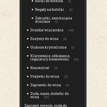
Korki do butelek
(1)
Regały na butelki
(0)
Zakrętki, zamknięcia
druciane
(1)
Drożdże winiarskie
(48)
Enzymy do wina
(2)
Glukoza krystaliczna
(1)
Klarowanie, odkażanie,
regulatory kwasowości
(20)
Koncentrat
(0)
Pożywki do wina
(11)
Zaprawki do wina
(9)
Zioła, susze, dodatki do
wina
(52)
Zaprawy, esencje, zioła do