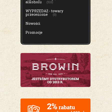
alkoholu
(510)
WYPRZEDAŻ - towary
przecenione
(0)
Nowości
Promocje