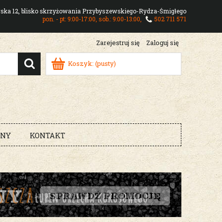
owska 12, blisko skrzyżowania Przybyszewskiego-Rydza-Śmigłego
pon. - pt: 9:00-17:00, sob.: 9:00-13:00,
502 711 571
Zarejestruj się
Zaloguj się
Koszyk:
(pusty)
RNY
KONTAKT