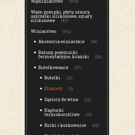
Wędliniarstwo
(394)
Węże, pompki, płyty, sznury,
uszczelki silikonowe, smary
silikonowe
(83)
Winiarstwo
(302)
Akcesoria winiarskie
(38)
Balony, pojemniki
fermentacyjne, kraniki
(25)
Butelkowanie
(97)
Butelki
(12)
Etykiety
(0)
Gąsiory do wina
(20)
Kapturki
termokurczliwe
(23)
Korki i korkownice
(60)