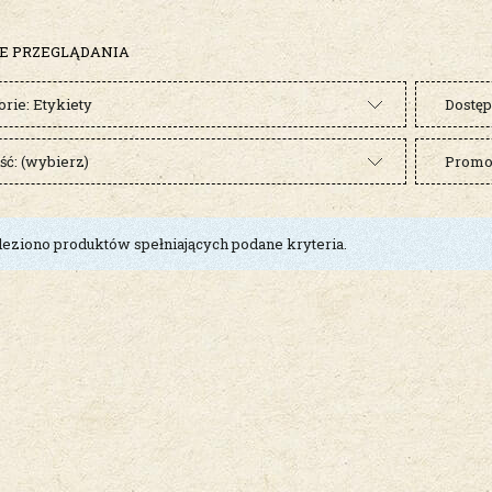
E PRZEGLĄDANIA
rie: Etykiety
Dostęp
ć: (wybierz)
Promoc
leziono produktów spełniających podane kryteria.