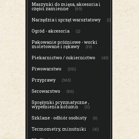
Maszynki do mięsa, akcesoria i
części zamienne
(89)
Narzędzia i sprzęt warsztatowy
(1)
Ogród - akcesoria
(2)
Pakowanie próżniowe - worki
moletowane i rękawy
(19)
Piekarnictwo / cukiernictwo
(45)
Piwowarstwo
(351)
Przyprawy
(365)
Serowarstwo
(86)
Sprężynki pryzmatyczne ,
wypełnienia kolumn
(11)
Szklane - odbiór osobisty
(0)
Termometry, minutniki
(41)