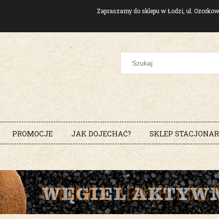
Zapraszamy do sklepu w Łodzi, ul. Ozork
PROMOCJE
JAK DOJECHAĆ?
SKLEP STACJONA