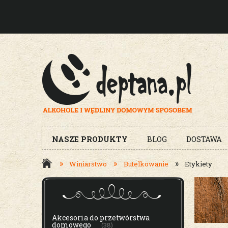
NASZE PRODUKTY
BLOG
DOSTAWA
»
»
»
Winiarstwo
Butelkowanie
Etykiety
MENU
Akcesoria do przetwórstwa
domowego
(38)