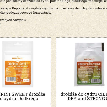
cie posiadamy drożdże do cydru półsłodkiego, słodkiego, mocnego, a
 sklepu Deptana.pl znajdują się również zestawy drożdży do cydru w
żdży podczas procesu fermentacji.
udanych zakupów.
l
ERINI SWEET drożdże
drożdże do cydru CID
o cydru słodkiego
DRY and STRONG 
BROWIN 400200
Browin 400202