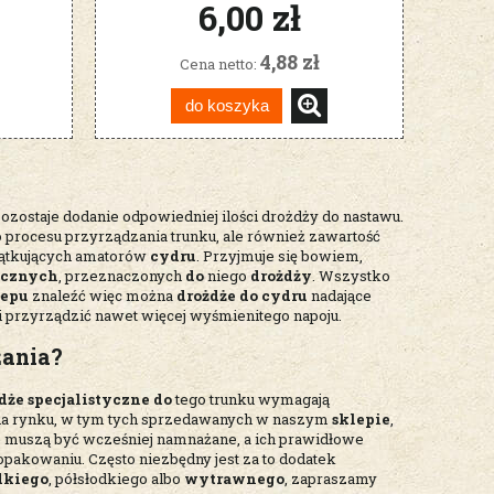
6,00 zł
4,88 zł
Cena netto:
do koszyka
ostaje dodanie odpowiedniej ilości drożdży do nastawu.
 procesu przyrządzania trunku, ale również zawartość
czątkujących amatorów
cydru
. Przyjmuje się bowiem,
ycznych
, przeznaczonych
do
niego
drożdży
. Wszystko
lepu
znaleźć więc można
drożdże do cydru
nadające
li przyrządzić nawet więcej wyśmienitego napoju.
żania?
dże specjalistyczne do
tego trunku wymagają
a rynku, w tym tych sprzedawanych w naszym
sklepie
,
 muszą być wcześniej namnażane, a ich prawidłowe
pakowaniu. Często niezbędny jest za to dodatek
dkiego
, półsłodkiego albo
wytrawnego
, zapraszamy