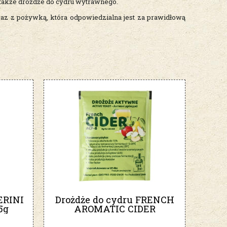
 także drożdże do cydru wytrawnego.
raz z pożywką, która odpowiedzialna jest za prawidłową
ERINI
Drożdże do cydru FRENCH
5g
AROMATIC CIDER
SpiritFerm