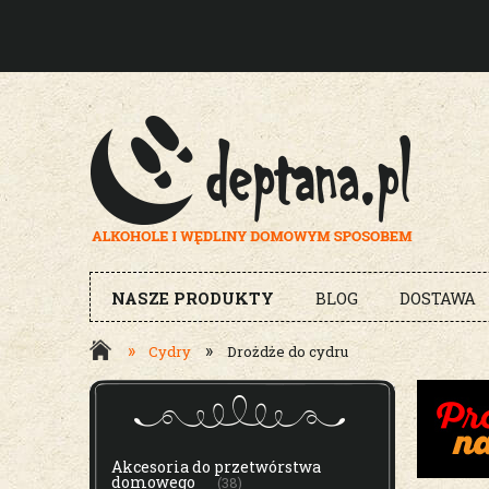
NASZE PRODUKTY
BLOG
DOSTAWA
»
»
Cydry
Drożdże do cydru
MENU
Akcesoria do przetwórstwa
domowego
(38)