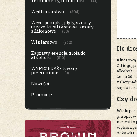
Termometry, minutniki
(41)
Wędliniarstwo
(394)
Węże, pompki, płyty, sznury,
uszczelki silikonowe, smary
silikonowe
(83)
Winiarstwo
(302)
Ile dr
Zaprawy, esencje, zioła do
alkoholu
(510)
Kluczową 
Od tego, 
WYPRZEDAŻ - towary
alkoholu.
przecenione
(0)
że na 20 
zależy je
Nowości
się do nas
Promocje
Czy d
Wielu pas
przeprowa
nie jest t
wykorzyst
pożywki. 