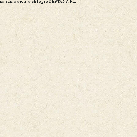
ania zamówień w
sklepie
DEPTANA.PL.