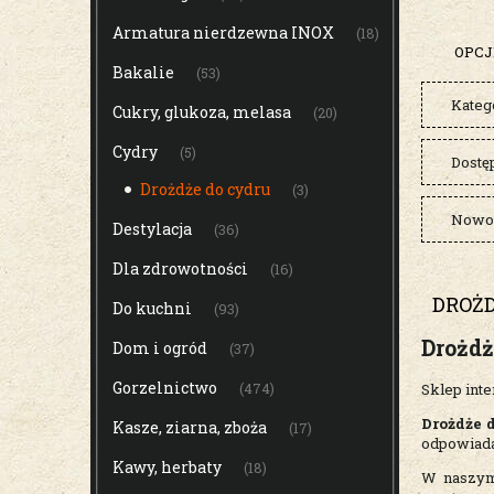
Armatura nierdzewna INOX
(18)
OPCJ
Bakalie
(53)
Kateg
Cukry, glukoza, melasa
(20)
Cydry
(5)
Dostę
Drożdże do cydru
(3)
Nowoś
Destylacja
(36)
Dla zdrowotności
(16)
DROŻD
Do kuchni
(93)
Drożdż
Dom i ogród
(37)
Gorzelnictwo
(474)
Sklep inte
Drożdże 
Kasze, ziarna, zboża
(17)
odpowiada
Kawy, herbaty
(18)
W naszym