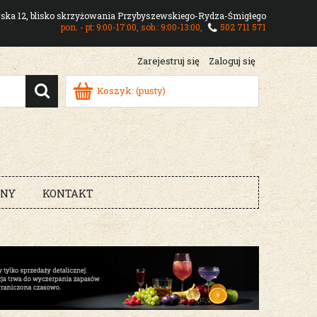
owska 12, blisko skrzyżowania Przybyszewskiego-Rydza-Śmigłego
pon. - pt: 9:00-17:00, sob.: 9:00-13:00,
502 711 571
Zarejestruj się
Zaloguj się
Koszyk:
(pusty)
RNY
KONTAKT