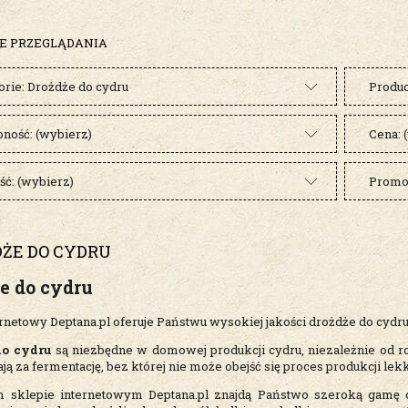
E PRZEGLĄDANIA
orie: Drożdże do cydru
Produc
pność: (wybierz)
Cena: 
ć: (wybierz)
Promoc
ŻE DO CYDRU
e do cydru
rnetowy Deptana.pl oferuje Państwu wysokiej jakości drożdże do cydru
do cydru
są niezbędne w domowej produkcji cydru, niezależnie od rod
ją za fermentację, bez której nie może obejść się proces produkcji l
 sklepie internetowym Deptana.pl znajdą Państwo szeroką gamę 