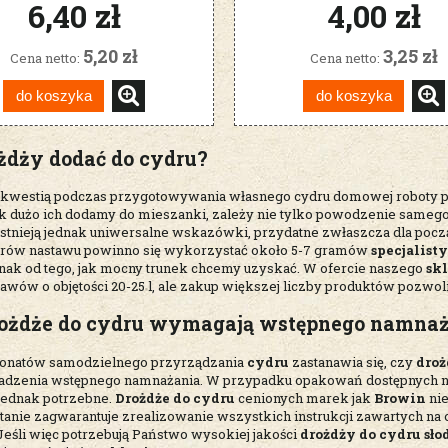
6,40 zł
4,00 zł
5,20 zł
3,25 zł
Cena netto:
Cena netto:
do koszyka
do koszyka
ożdży dodać do cydru?
kwestią podczas przygotowywania własnego cydru domowej roboty poz
jak dużo ich dodamy do mieszanki, zależy nie tylko powodzenie samego
 Istnieją jednak uniwersalne wskazówki, przydatne zwłaszcza dla po
litrów nastawu powinno się wykorzystać około 5-7 gramów
specjalist
dnak od tego, jak mocny trunek chcemy uzyskać. W ofercie naszego
sk
tawów o objętości 20-25 l, ale zakup większej liczby produktów pozwo
rożdże do cydru wymagają wstępnego namna
jonatów samodzielnego przyrządzania
cydru
zastanawia się, czy
droż
dzenia wstępnego namnażania. W przypadku opakowań dostępnych n
o jednak potrzebne.
Drożdże do cydru
cenionych marek jak
Browin
nie
anie zagwarantuje zrealizowanie wszystkich instrukcji zawartych na o
Jeśli więc potrzebują Państwo wysokiej jakości
drożdży do cydru sło