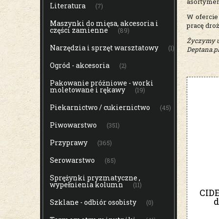
asortymen
Literatura
(7)
W ofercie
Maszynki do mięsa, akcesoria i
pracę dro
części zamienne
(89)
Życzymy 
Narzędzia i sprzęt warsztatowy
(1)
Deptana.p
Ogród - akcesoria
(2)
Pakowanie próżniowe - worki
moletowane i rękawy
(19)
Piekarnictwo / cukiernictwo
(45)
Piwowarstwo
(351)
Przyprawy
(365)
Serowarstwo
(85)
Sprężynki pryzmatyczne ,
wypełnienia kolumn
(11)
CID
d
Szklane - odbiór osobisty
(0)