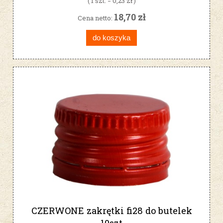
( 1 szt. = 0,23 zł )
18,70 zł
Cena netto:
do koszyka
CZERWONE zakrętki fi28 do butelek
10szt