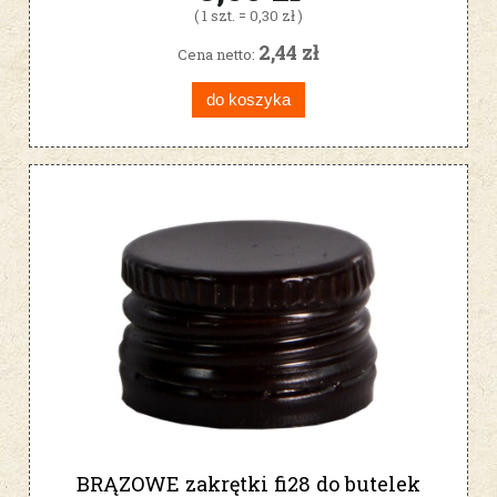
( 1 szt. = 0,30 zł )
2,44 zł
Cena netto:
do koszyka
BRĄZOWE zakrętki fi28 do butelek