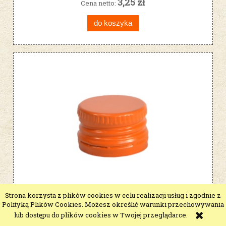
3,25 zł
Cena netto:
do koszyka
Strona korzysta z plików cookies w celu realizacji usług i zgodnie z
zakrętki fi28 POMARAŃCZOWE do
Polityką Plików Cookies. Możesz określić warunki przechowywania
butelek 100szt
lub dostępu do plików cookies w Twojej przeglądarce.