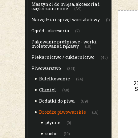
Maszynki do mięsa, akcesoria i
części zamienne
(89)
Narzędzia i sprzęt warsztatowy
(1)
Ogród - akcesoria
(2)
Pakowanie próżniowe - worki
moletowane i rękawy
(19)
Piekarnictwo / cukiernictwo
(45)
Piwowarstwo
(351)
Butelkowanie
(24)
2
S
Chmiel
(40)
D
Dodatki do piwa
(69)
Drożdże piwowarskie
(16)
płynne
(0)
suche
(10)