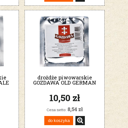
kie
drożdże piwowarskie
ALE
GOZDAWA OLD GERMAN
ALTBIER
10,50 zł
8,54 zł
Cena netto:
do koszyka