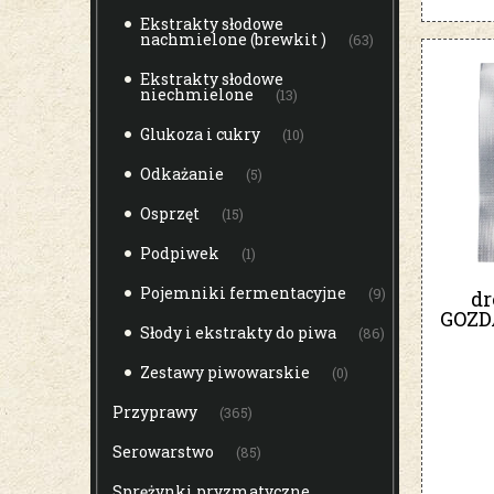
Ekstrakty słodowe
nachmielone (brewkit )
(63)
Ekstrakty słodowe
niechmielone
(13)
Glukoza i cukry
(10)
Odkażanie
(5)
Osprzęt
(15)
Podpiwek
(1)
Pojemniki fermentacyjne
(9)
dr
GOZD
Słody i ekstrakty do piwa
(86)
Zestawy piwowarskie
(0)
Przyprawy
(365)
Serowarstwo
(85)
Sprężynki pryzmatyczne ,