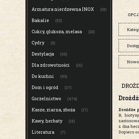
Armatura nierdzewna INOX
(18)
OPCJ
Bakalie
(53)
Kateg
Cukry, glukoza, melasa
(20)
Cydry
(5)
Dostę
Destylacja
(36)
Nowoś
Dla zdrowotności
(16)
Do kuchni
(93)
DROŻ
Dom i ogród
(37)
Drożd
Gorzelnictwo
(474)
Kasze, ziarna, zboża
Drożdże 
(17)
B, biotyn
Kawy, herbaty
zastosowa
(18)
z dna bec
Literatura
Dopiero o
(7)