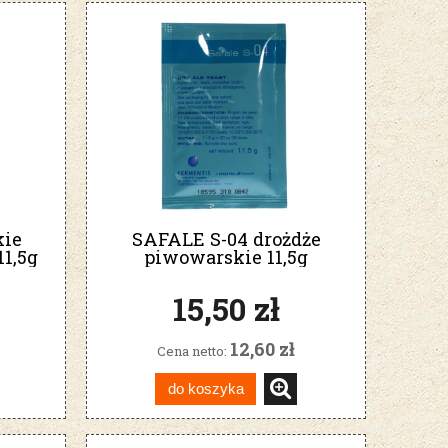
kie
SAFALE S-04 drożdże
1,5g
piwowarskie 11,5g
Fermentis
15,50 zł
12,60 zł
Cena netto:
do koszyka