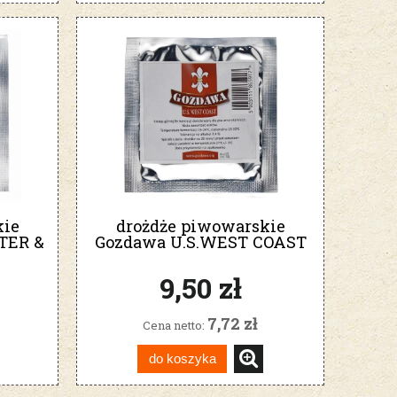
kie
drożdże piwowarskie
TER &
Gozdawa U.S.WEST COAST
k
9,50 zł
7,72 zł
Cena netto:
do koszyka