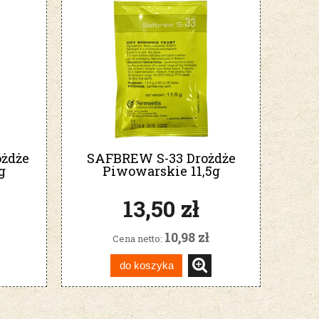
żdże
SAFBREW S-33 Drożdże
g
Piwowarskie 11,5g
13,50 zł
10,98 zł
Cena netto:
do koszyka