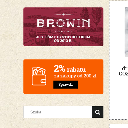
dr
GO
P