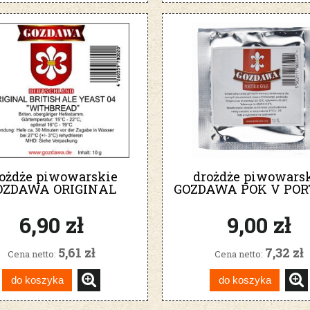
ożdże piwowarskie
drożdże piwowars
OZDAWA ORIGINAL
GOZDAWA POK V POR
BRITISH ALE 04
KVASS podpiwe
WITHBREAD
6,90 zł
9,00 zł
5,61 zł
7,32 zł
Cena netto:
Cena netto:
do koszyka
do koszyka