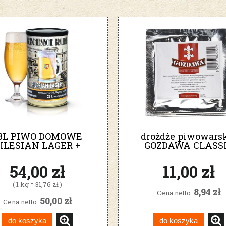
3L PIWO DOMOWE
drożdże piwowars
ILESIAN LAGER +
GOZDAWA CLASS
ROŻDŻE BREWKIT
BELGIAN WITBIER
54,00 zł
11,00 zł
( 1 kg = 31,76 zł )
8,94 zł
Cena netto:
50,00 zł
Cena netto:
do koszyka
do koszyka