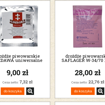
ożdże piwowarskie
drożdże piwowars
ZDAWA uniwersalne
SAFLAGER W-34/70 1
URE ALE YEAST 7
9,00 zł
28,00 zł
7,32 zł
22,76 zł
Cena netto:
Cena netto:
do koszyka
do koszyka