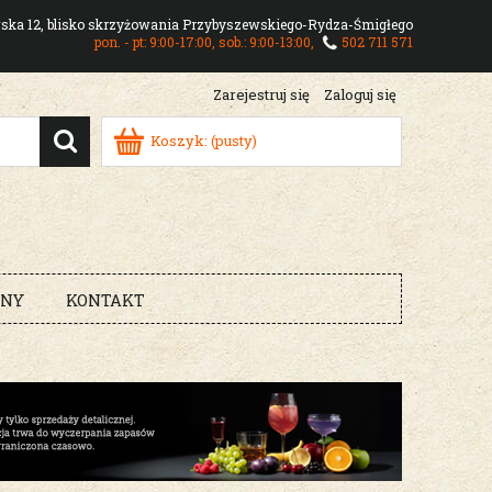
owska 12, blisko skrzyżowania Przybyszewskiego-Rydza-Śmigłego
pon. - pt: 9:00-17:00, sob.: 9:00-13:00,
502 711 571
Zarejestruj się
Zaloguj się
Koszyk:
(pusty)
RNY
KONTAKT