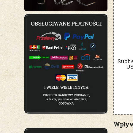
Suche
US
Wpływ