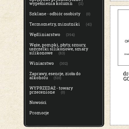
wypełnienia kolumn
(11)
Szklane - odbiór osobisty
(0)
Termometry, minutniki
(41)
Wędliniarstwo
(394)
Węże, pompki, płyty, sznury,
uszczelki silikonowe, smary
silikonowe
(83)
Winiarstwo
(302)
dr
Zaprawy, esencje, zioła do
alkoholu
G
(510)
WYPRZEDAŻ - towary
przecenione
(0)
Nowości
Promocje