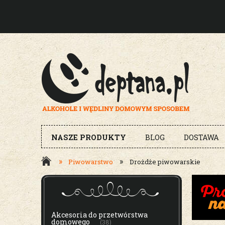
NASZE PRODUKTY
BLOG
DOSTAWA
»
»
Piwowarstwo
Drożdże piwowarskie
MENU
Akcesoria do przetwórstwa
domowego
(38)