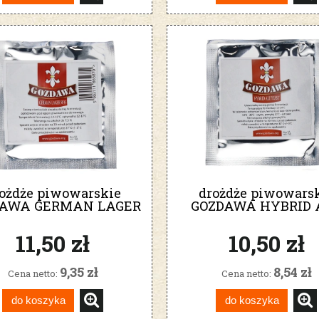
ożdże piwowarskie
drożdże piwowars
AWA GERMAN LAGER
GOZDAWA HYBRID 
W35 DF
YEAST
11,50 zł
10,50 zł
9,35 zł
8,54 zł
Cena netto:
Cena netto:
do koszyka
do koszyka