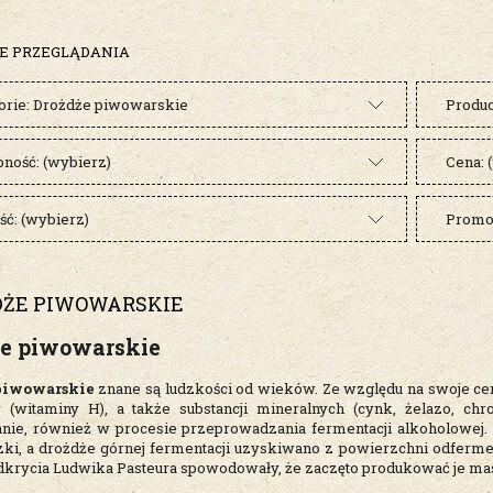
E PRZEGLĄDANIA
orie: Drożdże piwowarskie
Produc
pność: (wybierz)
Cena: 
ć: (wybierz)
Promoc
DŻE PIWOWARSKIE
że piwowarskie
piwowarskie
znane są ludzkości od wieków. Ze względu na swoje ce
y (witaminy H), a także substancji mineralnych (cynk, żelazo, ch
nie, również w procesie przeprowadzania fermentacji alkoholowej. 
zki, a drożdże górnej fermentacji uzyskiwano z powierzchni odferme
dkrycia Ludwika Pasteura spowodowały, że zaczęto produkować je m