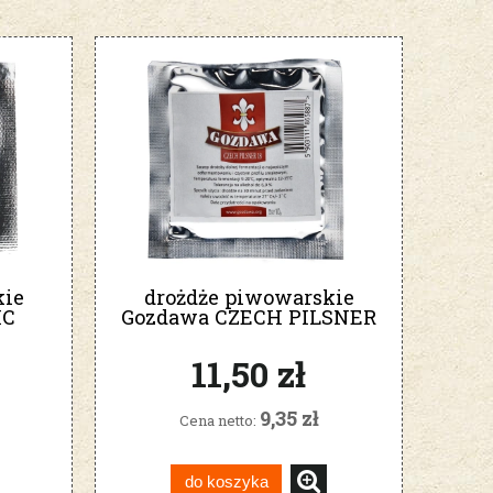
kie
drożdże piwowarskie
IC
Gozdawa CZECH PILSNER
 CBW
10g CP18
11,50 zł
9,35 zł
Cena netto:
do koszyka