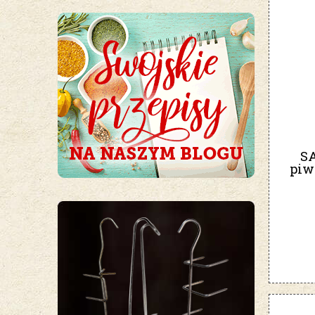
SA
piw