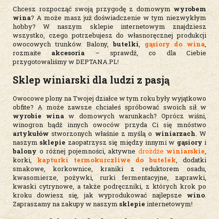
Chcesz rozpocząć swoją przygodę z domowym
wyrobem
wina
? A może masz już doświadczenie w tym niezwykłym
hobby? W naszym sklepie internetowym znajdziesz
wszystko, czego potrzebujesz do własnoręcznej produkcji
owocowych trunków. Balony,
butelki
,
gąsiory do wina
,
rozmaite
akcesoria
– sprawdź, co dla Ciebie
przygotowaliśmy w DEPTANA.PL!
Sklep winiarski
dla ludzi z pasją
Owocowe plony na Twojej działce w tym roku były wyjątkowo
obfite? A może zawsze chciałeś spróbować swoich sił w
wyrobie wina
w domowych warunkach? Oprócz wiśni,
winogron bądź innych owoców przyda Ci się mnóstwo
artykułów
stworzonych właśnie z myślą o
winiarzach
. W
naszym
sklepie
zaopatrzysz się między innymi w
gąsiory
i
balony
o różnej pojemności, aktywne
drożdże
winiarskie
,
korki,
kapturki termokurczliwe do butelek
, dodatki
smakowe, korkownice, kraniki z reduktorem osadu,
kwasomierze, pożywki, rurki fermentacyjne, zaprawki,
kwaski cytrynowe, a także podręczniki, z których krok po
kroku dowiesz się, jak wyprodukować najlepsze
wino
.
Zapraszamy na zakupy w naszym
sklepie
internetowym!