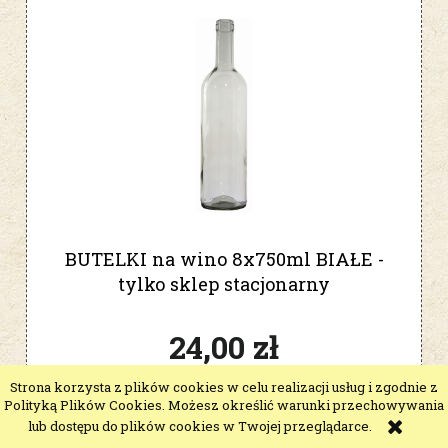
BUTELKI na wino 8x750ml BIAŁE -
tylko sklep stacjonarny
24,00 zł
19,51 zł
Strona korzysta z plików cookies w celu realizacji usług i zgodnie z
Cena netto:
Polityką Plików Cookies. Możesz określić warunki przechowywania
lub dostępu do plików cookies w Twojej przeglądarce.
do koszyka