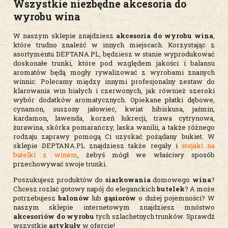
Wszystkie niezbędne
akcesoria do
wyrobu wina
W naszym sklepie znajdziesz
akcesoria do wyrobu wina
,
które trudno znaleźć w innych miejscach. Korzystając z
asortymentu DEPTANA.PL, będziesz w stanie wyprodukować
doskonałe trunki, które pod względem jakości i balansu
aromatów będą mogły rywalizować z wyrobami znanych
winnic. Polecamy między innymi profesjonalny zestaw do
klarowania win białych i czerwonych, jak również szeroki
wybór dodatków aromatycznych. Opiekane płatki dębowe,
cynamon, suszony jałowiec, kwiat hibiskusa, jaśmin,
kardamon, lawenda, korzeń lukrecji, trawa cytrynowa,
żurawina, skórka pomarańczy, laska wanilii, a także różnego
rodzaju zaprawy pomogą Ci uzyskać pożądany bukiet. W
sklepie DEPTANA.PL znajdziesz także regały i
stojaki na
butelki z winem
, żebyś mógł we właściwy sposób
przechowywać swoje trunki.
Poszukujesz produktów do
siarkowania
domowego
wina
?
Chcesz rozlać gotowy napój do eleganckich
butelek
? A może
potrzebujesz
balonów
lub
gąsiorów
o dużej pojemności? W
naszym sklepie internetowym znajdziesz mnóstwo
akcesoriów do wyrobu
tych szlachetnych trunków. Sprawdź
wszystkie
artykuły
w ofercie!