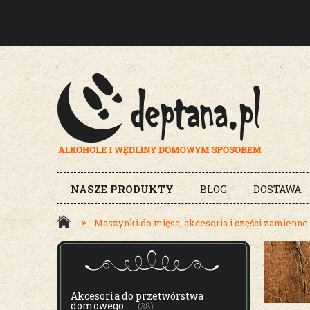
NASZE PRODUKTY
BLOG
DOSTAWA
»
Maszynki do mięsa, akcesoria i części zamienne
MENU
Akcesoria do przetwórstwa
domowego
(38)