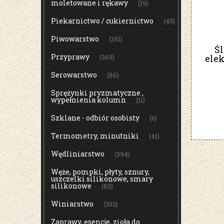
moletowane i rękawy
(19)
Piekarnictwo / cukiernictwo
(45)
Piwowarstwo
(351)
Ś
Przyprawy
elek
(365)
Serowarstwo
(86)
Sprężynki pryzmatyczne ,
wypełnienia kolumn
(11)
Szklane - odbiór osobisty
(0)
Termometry, minutniki
(41)
Wędliniarstwo
(394)
Węże, pompki, płyty, sznury,
uszczelki silikonowe, smary
silikonowe
(83)
Winiarstwo
(302)
Zaprawy, esencje, zioła do