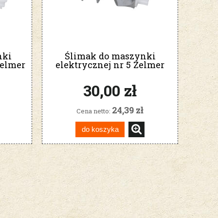
nki
Ślimak do maszynki
Zelmer
elektrycznej nr 5 Zelmer
uki
Bosch 2-stronny
30,00 zł
24,39 zł
Cena netto:
do koszyka