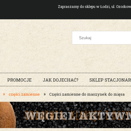
Zapraszamy do sklepu w Łodzi, ul. Ozork
PROMOCJE
JAK DOJECHAĆ?
SKLEP STACJONA
»
»
części zamienne
Części zamienne do maszynek do mięsa