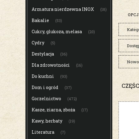
Armatura nierdzewna INOX
(18)
OPCJ
Bakalie
(53)
Kateg
Cukry, glukoza, melasa
(20)
Cydry
(5)
Dostę
Destylacja
(36)
Nowoś
Dla zdrowotności
(16)
Do kuchni
(93)
CZĘŚ
Dom i ogród
(37)
Gorzelnictwo
(472)
Kasze, ziarna, zboża
(17)
Kawy, herbaty
(19)
Literatura
(7)