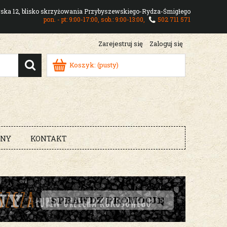
owska 12, blisko skrzyżowania Przybyszewskiego-Rydza-Śmigłego
pon. - pt: 9:00-17:00, sob.: 9:00-13:00,
502 711 571
Zarejestruj się
Zaloguj się
Koszyk:
(pusty)
RNY
KONTAKT