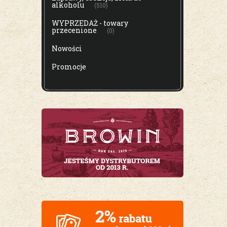
alkoholu
(510)
WYPRZEDAŻ - towary
przecenione
(0)
Nowości
Promocje