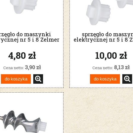
rzęgło do maszynki
sprzęgło do maszy
rycznej nr 5 i 8 Zelmer
elektrycznej nr 5 i 8 
Bosch Diana
Bosch Diana 3 szt
4,80 zł
10,00 zł
3,90 zł
8,13 zł
Cena netto:
Cena netto:
do koszyka
do koszyka