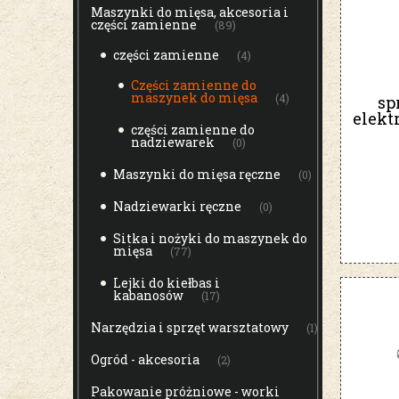
Maszynki do mięsa, akcesoria i
części zamienne
(89)
części zamienne
(4)
Części zamienne do
maszynek do mięsa
(4)
sp
elekt
części zamienne do
nadziewarek
(0)
Maszynki do mięsa ręczne
(0)
Nadziewarki ręczne
(0)
Sitka i nożyki do maszynek do
mięsa
(77)
Lejki do kiełbas i
kabanosów
(17)
Narzędzia i sprzęt warsztatowy
(1)
Ogród - akcesoria
(2)
Pakowanie próżniowe - worki