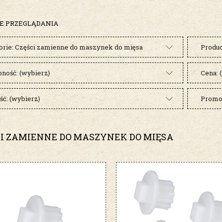
E PRZEGLĄDANIA
orie: Części zamienne do maszynek do mięsa
Produc
pność: (wybierz)
Cena: 
ć: (wybierz)
Promoc
CI ZAMIENNE DO MASZYNEK DO MIĘSA