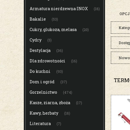
Armatura nierdzewna INOX
(18)
OPCJ
Bakalie
(53)
Katego
Cukry, glukoza, melasa
(20)
Cydry
(5)
Dostę
Destylacja
(36)
Nowoś
Dla zdrowotności
(16)
Do kuchni
(93)
TERMO
Dom i ogród
(37)
Gorzelnictwo
(474)
Kasze, ziarna, zboża
(17)
Kawy, herbaty
(18)
Literatura
(7)