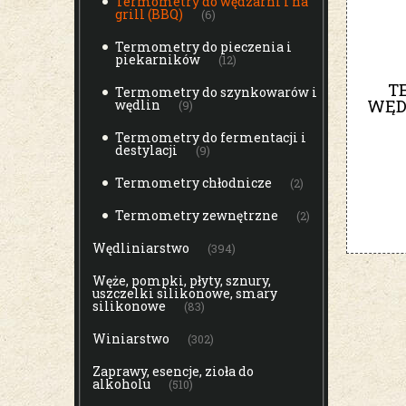
Termometry do wędzarni i na
grill (BBQ)
(6)
Termometry do pieczenia i
piekarników
(12)
T
Termometry do szynkowarów i
WĘDZ
wędlin
(9)
Termometry do fermentacji i
destylacji
(9)
Termometry chłodnicze
(2)
Termometry zewnętrzne
(2)
Wędliniarstwo
(394)
Węże, pompki, płyty, sznury,
uszczelki silikonowe, smary
silikonowe
(83)
Winiarstwo
(302)
Zaprawy, esencje, zioła do
alkoholu
(510)