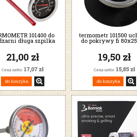
RMOMETR 101400 do
termometr 101500 u
zarni długa szpilka
do pokrywy fi 80x
21,00 zł
19,50 zł
17,07 zł
15,85 zł
Cena netto:
Cena netto:
do koszyka
do koszyka