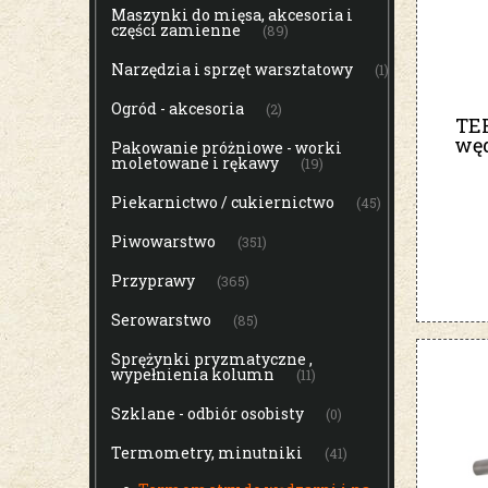
Maszynki do mięsa, akcesoria i
części zamienne
(89)
Narzędzia i sprzęt warsztatowy
(1)
Ogród - akcesoria
(2)
TE
węd
Pakowanie próżniowe - worki
moletowane i rękawy
(19)
Piekarnictwo / cukiernictwo
(45)
Piwowarstwo
(351)
Przyprawy
(365)
Serowarstwo
(85)
Sprężynki pryzmatyczne ,
wypełnienia kolumn
(11)
Szklane - odbiór osobisty
(0)
Termometry, minutniki
(41)