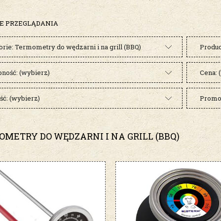
E PRZEGLĄDANIA
rie: Termometry do wędzarni i na grill (BBQ)
Produc
pność: (wybierz)
Cena: 
ć: (wybierz)
Promoc
METRY DO WĘDZARNI I NA GRILL (BBQ)