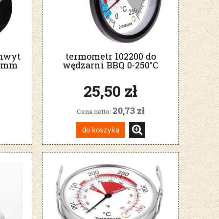
chwyt
termometr 102200 do
25mm
wędzarni BBQ 0-250°C
25,50 zł
20,73 zł
Cena netto:
do koszyka