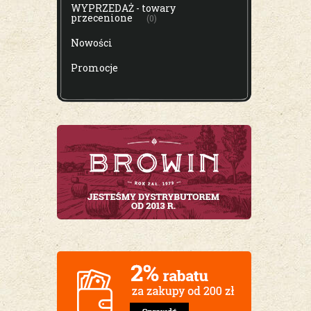
WYPRZEDAŻ - towary
przecenione
(0)
Nowości
Promocje