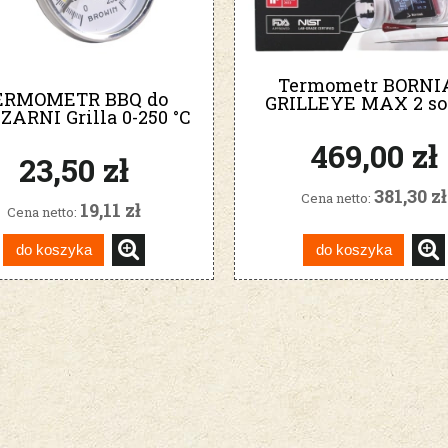
Termometr BORNI
ERMOMETR BBQ do
GRILLEYE MAX 2 s
ARNI Grilla 0-250 °C
WIFI IOS Androi
101250
469,00 zł
23,50 zł
381,30 zł
Cena netto:
19,11 zł
Cena netto:
do koszyka
do koszyka