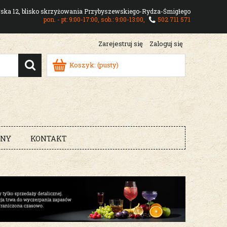
owska 12, blisko skrzyżowania Przybyszewskiego-Rydza-Śmigłego
pon. - pt: 9:00-17:00, sob.: 9:00-13:00,
502 711 571
Zarejestruj się
Zaloguj się
Koszyk:
(pusty)
RNY
KONTAKT