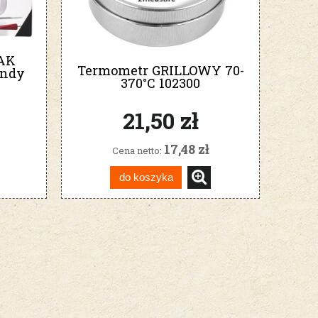
AK
Termometr GRILLOWY 70-
ondy
370°C 102300
d
21,50 zł
17,48 zł
Cena netto:
do koszyka