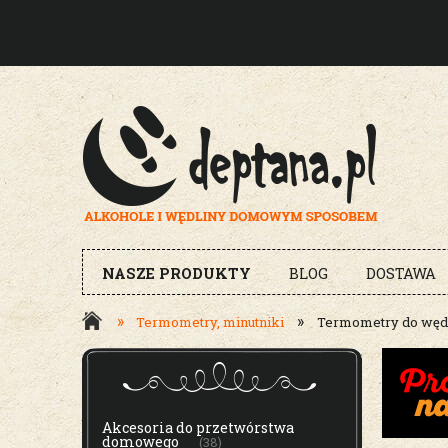
NASZE PRODUKTY
BLOG
DOSTAWA
»
»
Termometry, minutniki
Termometry do wędza
MENU
Akcesoria do przetwórstwa
domowego
(38)