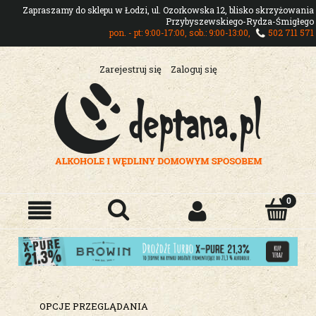
Zapraszamy do sklepu w Łodzi, ul. Ozorkowska 12, blisko skrzyżowania
Przybyszewskiego-Rydza-Śmigłego
pon. - pt: 9:00-17:00, sob.: 9:00-13:00,
502 711 571
Zarejestruj się
Zaloguj się
OPCJE PRZEGLĄDANIA