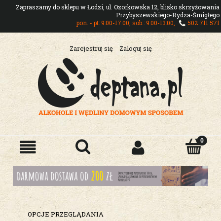
Zapraszamy do sklepu w Łodzi, ul. Ozorkowska 12, blisko skrzyżowania
Przybyszewskiego-Rydza-Śmigłego
pon. - pt: 9:00-17:00, sob.: 9:00-13:00,
502 711 571
Zarejestruj się
Zaloguj się
OPCJE PRZEGLĄDANIA