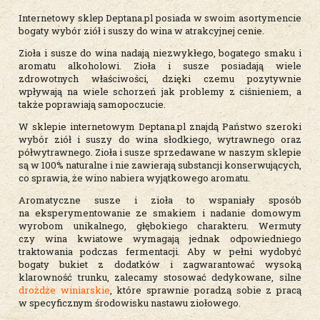
Internetowy sklep Deptana.pl posiada w swoim asortymencie
bogaty wybór ziół i suszy do wina w atrakcyjnej cenie.
Zioła i susze do wina nadają niezwykłego, bogatego smaku i
aromatu alkoholowi. Zioła i susze posiadają wiele
zdrowotnych właściwości, dzięki czemu pozytywnie
wpływają na wiele schorzeń jak problemy z ciśnieniem, a
także poprawiają samopoczucie.
W sklepie internetowym Deptana.pl znajdą Państwo szeroki
wybór ziół i suszy do wina słodkiego, wytrawnego oraz
półwytrawnego. Zioła i susze sprzedawane w naszym sklepie
są w 100% naturalne i nie zawierają substancji konserwujących,
co sprawia, że wino nabiera wyjątkowego aromatu.
Aromatyczne susze i zioła to wspaniały sposób
na eksperymentowanie ze smakiem i nadanie domowym
wyrobom unikalnego, głębokiego charakteru. Wermuty
czy wina kwiatowe wymagają jednak odpowiedniego
traktowania podczas fermentacji. Aby w pełni wydobyć
bogaty bukiet z dodatków i zagwarantować wysoką
klarowność trunku, zalecamy stosować dedykowane, silne
drożdże winiarskie
, które sprawnie poradzą sobie z pracą
w specyficznym środowisku nastawu ziołowego.