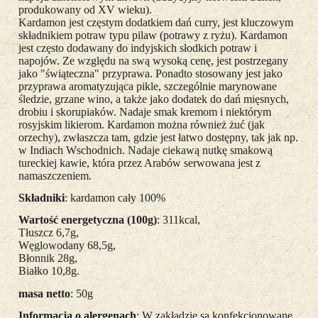
produkowany od XV wieku).
Kardamon jest częstym dodatkiem dań curry, jest kluczowym
składnikiem potraw typu pilaw (potrawy z ryżu). Kardamon
jest często dodawany do indyjskich słodkich potraw i
napojów. Ze względu na swą wysoką cenę, jest postrzegany
jako "świąteczna" przyprawa. Ponadto stosowany jest jako
przyprawa aromatyzująca pikle, szczególnie marynowane
śledzie, grzane wino, a także jako dodatek do dań mięsnych,
drobiu i skorupiaków. Nadaje smak kremom i niektórym
rosyjskim likierom. Kardamon można również żuć (jak
orzechy), zwłaszcza tam, gdzie jest łatwo dostępny, tak jak np.
w Indiach Wschodnich. Nadaje ciekawą nutkę smakową
tureckiej kawie, która przez Arabów serwowana jest z
namaszczeniem.
Składniki
: kardamon cały 100%
Wartość energetyczna (100g)
: 311kcal,
Tłuszcz 6,7g,
Węglowodany 68,5g,
Błonnik 28g,
Białko 10,8g.
masa netto
: 50g
Informacja o alergenach
: W zakładzie są konfekcjonowane