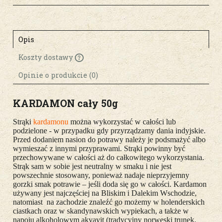
Opis
Koszty dostawy
Cena nie zawiera ewentualnych kosztów
płatności
Opinie o produkcie (0)
KARDAMON cały 50g
Strąki
kardamonu
można wykorzystać w całości lub
podzielone - w przypadku gdy przyrządzamy dania indyjskie.
Przed dodaniem nasion do potrawy należy je podsmażyć albo
wymieszać z innymi przyprawami. Strąki powinny być
przechowywane w całości aż do całkowitego wykorzystania.
Strąk sam w sobie jest neutralny w smaku i nie jest
powszechnie stosowany, ponieważ nadaje nieprzyjemny
gorzki smak potrawie – jeśli doda się go w całości. Kardamon
używany jest najczęściej na Bliskim i Dalekim Wschodzie,
natomiast na zachodzie znaleźć go możemy w holenderskich
ciastkach oraz w skandynawskich wypiekach, a także w
napoju alkoholowym akvavit (tradycyjny norweski trunek,