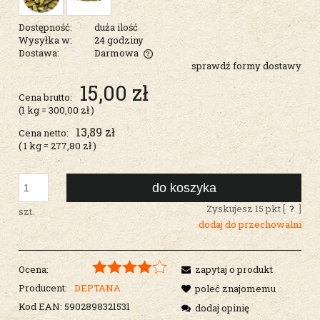
Dostępność:
duża ilość
Wysyłka w:
24 godziny
Dostawa:
Darmowa
sprawdź formy dostawy
Cena nie zawiera ewentualnych kosztów płatności
15,00 zł
Cena brutto:
(1
kg
=
300,00 zł
)
13,89 zł
Cena netto:
( 1
kg
=
277,80 zł
)
do koszyka
Zyskujesz
15
pkt [
?
]
szt.
dodaj do przechowalni
Ocena:
zapytaj o produkt
Producent:
DEPTANA
poleć znajomemu
Kod EAN:
5902898321531
dodaj opinię