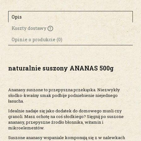
Opis
Koszty dostawy
Cena nie zawiera ewentualnych kosztów
płatności
Opinie o produkcie (0)
naturalnie suszony ANANAS 500g
Ananasy suszone to przepyszna przekąska. Niezwykły
słodko-kwaśny smak podbije podniebienie niejednego
łasucha.
Idealnie nadaje się jako dodatek do domowego musli czy
granoli. Masz ochotę na coś słodkiego? Sięgnij po suszone
ananasy, przepyszne źrodło błonnika, witamin i
mikroelementów.
Suszone ananasy wspaniale komponują się z w nalewkach