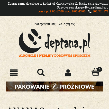
Zapraszamy do sklepu w Łodzi, ul. Ozorkowska 12, blisko skrzyżowania
Przybyszewskiego-Rydza-Śmigłego
pon. - pt: 9:00-17:00, sob.: 9:00-13:00,
502 711 571
Zarejestruj się
Zaloguj się