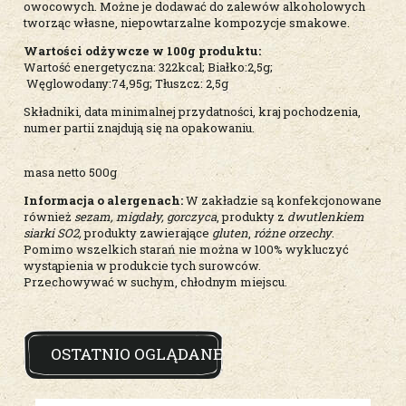
owocowych. Możne je dodawać do zalewów alkoholowych
tworząc własne, niepowtarzalne kompozycje smakowe.
Wartości odżywcze w 100g produktu:
Wartość energetyczna: 322kcal; Białko:2,5g;
Węglowodany:74,95g; Tłuszcz: 2,5g
Składniki, data minimalnej przydatności, kraj pochodzenia,
numer partii znajdują się na opakowaniu.
masa netto 500g
Informacja o alergenach:
W zakładzie są konfekcjonowane
również
sezam, migdały, gorczyca
, produkty z
dwutlenkiem
siarki SO2,
produkty zawierające
gluten
,
różne orzechy
.
Pomimo wszelkich starań nie można w 100% wykluczyć
wystąpienia w produkcie tych surowców.
Przechowywać w suchym, chłodnym miejscu.
OSTATNIO OGLĄDANE