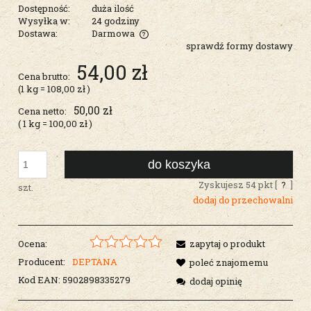
Dostępność:
duża ilość
Wysyłka w:
24 godziny
Dostawa:
Darmowa
sprawdź formy dostawy
Cena nie zawiera ewentualnych kosztów płatności
54,00 zł
Cena brutto:
(1
kg
=
108,00 zł
)
50,00 zł
Cena netto:
( 1
kg
=
100,00 zł
)
do koszyka
Zyskujesz
54
pkt [
?
]
szt.
dodaj do przechowalni
Ocena:
zapytaj o produkt
Producent:
DEPTANA
poleć znajomemu
Kod EAN:
5902898335279
dodaj opinię