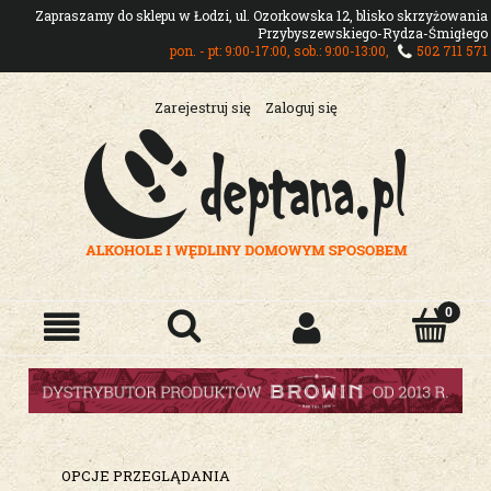
Zapraszamy do sklepu w Łodzi, ul. Ozorkowska 12, blisko skrzyżowania
Przybyszewskiego-Rydza-Śmigłego
pon. - pt: 9:00-17:00, sob.: 9:00-13:00,
502 711 571
Zarejestruj się
Zaloguj się
OPCJE PRZEGLĄDANIA