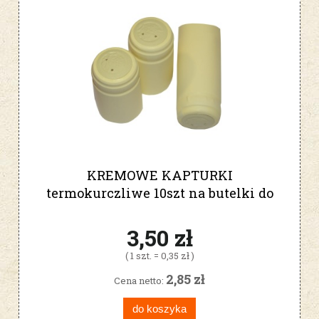
KREMOWE KAPTURKI
termokurczliwe 10szt na butelki do
wina
3,50 zł
( 1 szt. = 0,35 zł )
2,85 zł
Cena netto:
do koszyka