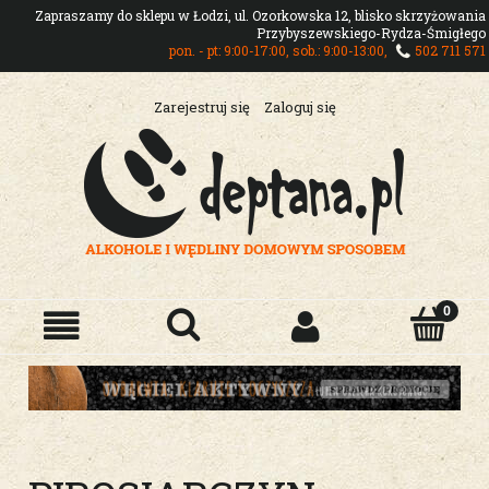
Zapraszamy do sklepu w Łodzi, ul. Ozorkowska 12, blisko skrzyżowania
Przybyszewskiego-Rydza-Śmigłego
pon. - pt: 9:00-17:00, sob.: 9:00-13:00,
502 711 571
Zarejestruj się
Zaloguj się