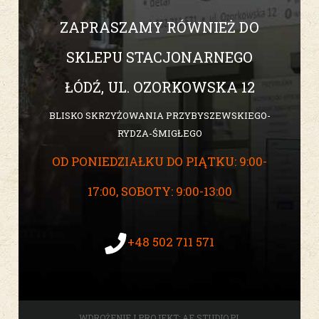
ZAPRASZAMY RÓWNIEŻ DO
SKLEPU STACJONARNEGO
ŁÓDŹ, UL. OZORKOWSKA 12
BLISKO SKRZYŻOWANIA PRZYBYSZEWSKIEGO-
RYDZA-ŚMIGŁEGO
OD PONIEDZIAŁKU DO PIĄTKU: 9:00-
17:00, SOBOTY: 9:00-13:00
+48 502 711 571
WDROŻENIE I PROJEKT:
AF STUDIO.PL