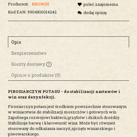
Producent:
BROWIN
poleć znajomemu
Kod EAN:
5904816014242
dodaj opinię
Opis
Bezpieczeństwo
Koszty dostawy
Cena nie zawiera ewentualnych kosztów
płatności
Opinie o produkcie (0)
PIROSIARCZYN POTASU - do stabilizacji nastawów i
win oraz dezynfekcji.
Pirosiarczyn potasu jest środkiem powszechnie stosowanym
w winiarstwie do stabilizacji moszczów i gotowych win.
Zapobiega rozwojowi bakterii,grzybów i dzikich drożdży.
Stabilizuje barwę i klarowność wina. Może być również
stosowany do odkażania naczyń,sprzętu winiarskiego i
piwowarskiego.