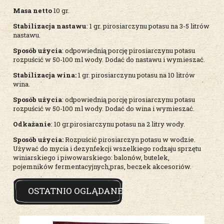
Masa netto
10 gr.
Stabilizacja nastawu
: 1 gr. pirosiarczynu potasu na 3-5 litrów
nastawu.
Sposób użycia
: odpowiednią porcję pirosiarczynu potasu
rozpuścić w 50-100 ml wody. Dodać do nastawu i wymieszać.
Stabilizacja wina:
1 gr. pirosiarczynu potasu na 10 litrów
wina.
Sposób użycia
: odpowiednią porcję pirosiarczynu potasu
rozpuścić w 50-100 ml wody. Dodać do wina i wymieszać.
Odkażanie
: 10 gr.pirosiarczynu potasu na 2 litry wody.
Sposób użycia:
Rozpuścić pirosiarczyn potasu w wodzie.
Używać do mycia i dezynfekcji wszelkiego rodzaju sprzętu
winiarskiego i piwowarskiego: balonów, butelek,
pojemników fermentacyjnych,pras, beczek akcesoriów.
OSTATNIO OGLĄDANE