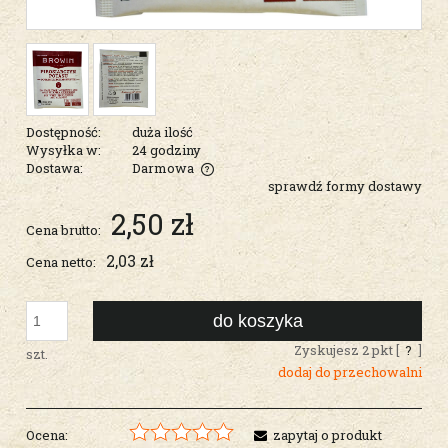
Dostępność:
duża ilość
Wysyłka w:
24 godziny
Dostawa:
Darmowa
sprawdź formy dostawy
Cena nie zawiera ewentualnych kosztów płatności
2,50 zł
Cena brutto:
2,03 zł
Cena netto:
do koszyka
Zyskujesz
2
pkt [
?
]
szt.
dodaj do przechowalni
Ocena:
zapytaj o produkt