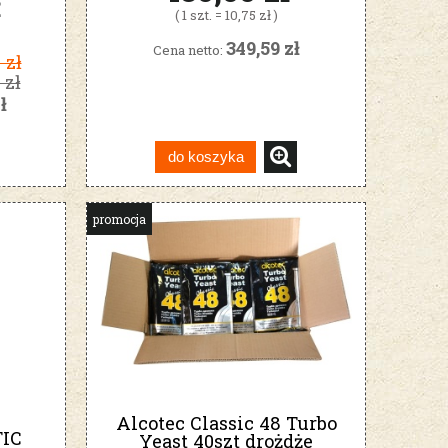
ł
( 1 szt. = 10,75 zł )
349,59 zł
Cena netto:
 zł
 zł
ł
do koszyka
promocja
Alcotec Classic 48 Turbo
IC
Yeast 40szt drożdże