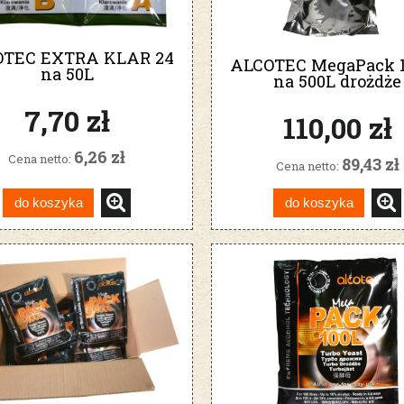
OTEC EXTRA KLAR 24
ALCOTEC MegaPack 1
na 50L
na 500L drożdże
gorzelnicze
7,70 zł
110,00 zł
6,26 zł
Cena netto:
89,43 zł
Cena netto:
do koszyka
do koszyka