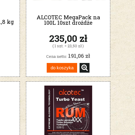
ALCOTEC MegaPack na
,8 kg
100L 10szt drożdże
gorzelnicze
235,00 zł
( 1 szt. = 23,50 zł )
191,06 zł
Cena netto:
do koszyka