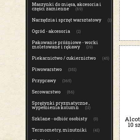
Maszynki do mięsa, akcesoria i
części zamienne
(89)
Narzędzia i sprzęt warsztatowy
(1)
Ogród - akcesoria
(2)
Pakowanie próżniowe - worki
moletowane i rękawy
(19)
Piekarnictwo / cukiernictwo
(45)
Piwowarstwo
(351)
Przyprawy
(365)
Serowarstwo
(86)
Sprężynki pryzmatyczne ,
wypełnienia kolumn
(11)
Alco
Szklane - odbiór osobisty
(0)
10 s
d
Termometry, minutniki
(41)