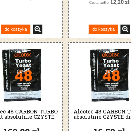
12,20 zł
Cena netto:
do koszyka
do koszyka
tec 48 CARBON TURBO
Alcotec 48 CARBON 
zt absolutnie CZYSTE
absolutnie CZYSTE dr
rożdże gorzelnicze
gorzelnicze