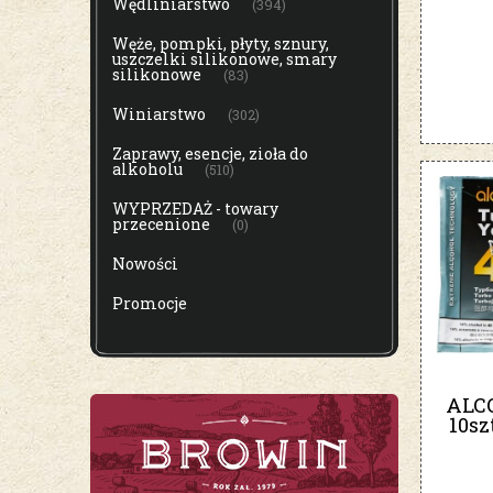
Wędliniarstwo
(394)
Węże, pompki, płyty, sznury,
uszczelki silikonowe, smary
silikonowe
(83)
Winiarstwo
(302)
Zaprawy, esencje, zioła do
alkoholu
(510)
WYPRZEDAŻ - towary
przecenione
(0)
Nowości
Promocje
ALC
10sz