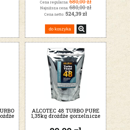
680,00 zł
Cena regularna:
680,00 zł
Najniższa cena:
524,39 zł
Cena netto:
do koszyka
TURBO
ALCOTEC 48 TURBO PURE
ożdże
1,35kg drożdże gorzelnicze