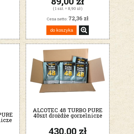
89,00 zł
( 1 szt. = 8,90 zł )
72,36 zł
Cena netto:
do koszyka
ALCOTEC 48 TURBO PURE
PURE
40szt drożdże gorzelnicze
nicze
430,00 zł