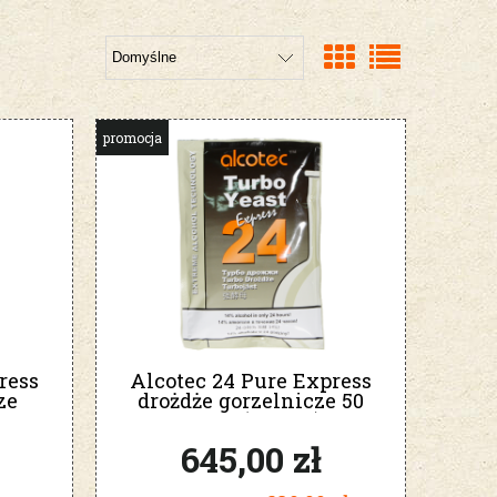
promocja
ress
Alcotec 24 Pure Express
ze
drożdże gorzelnicze 50
sztuk (karton)
645,00 zł