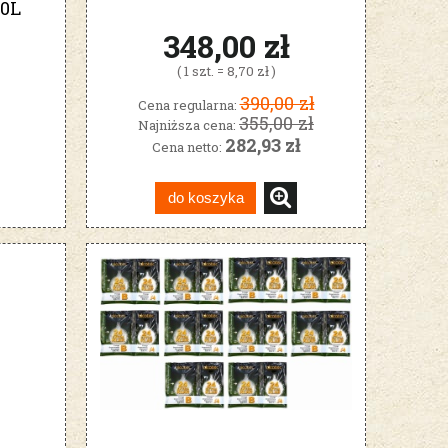
0L
gorzelnicze
ie
348,00 zł
( 1 szt. = 8,70 zł )
390,00 zł
Cena regularna:
355,00 zł
Najniższa cena:
282,93 zł
Cena netto:
do koszyka