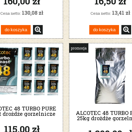
160,00 zł
16,50 zł
130,08 zł
13,41 zł
Cena netto:
Cena netto:
do koszyka
do koszyka
promocja
OTEC 48 TURBO PURE
ALCOTEC 48 TURBO 
t drożdże gorzelnicze
25kg drożdże gorzel
115,00 zł