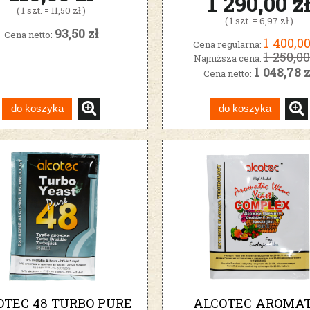
1 290,00 z
( 1 szt. = 11,50 zł )
( 1 szt. = 6,97 zł )
93,50 zł
Cena netto:
1 400,00
Cena regularna:
1 250,00
Najniższa cena:
1 048,78 z
Cena netto:
do koszyka
do koszyka
OTEC 48 TURBO PURE
ALCOTEC AROMAT