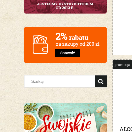
promocja
ALC