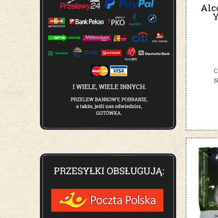
Alc
Y
C
N