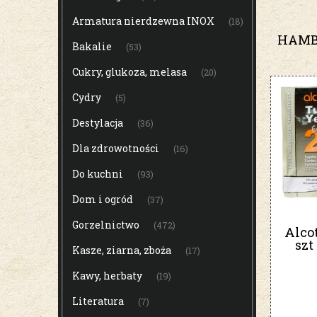
Armatura nierdzewna INOX
(18)
HAMB
Bakalie
(53)
Cukry, glukoza, melasa
(20)
Cydry
(5)
Destylacja
(36)
Dla zdrowotności
(16)
Do kuchni
(93)
Dom i ogród
(37)
Gorzelnictwo
(472)
Alcot
szt
Kasze, ziarna, zboża
(17)
Kawy, herbaty
(19)
Literatura
(7)