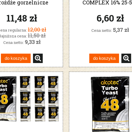
rożdże gorzelnicze
COMPLEX 16% 25-5
drożdże winiarsk
11,48 zł
6,60 zł
12,00 zł
5,37 zł
ena regularna:
Cena netto:
11,50 zł
ajniższa cena:
9,33 zł
Cena netto:
do koszyka
do koszyka