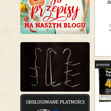
d
C
N
promocja