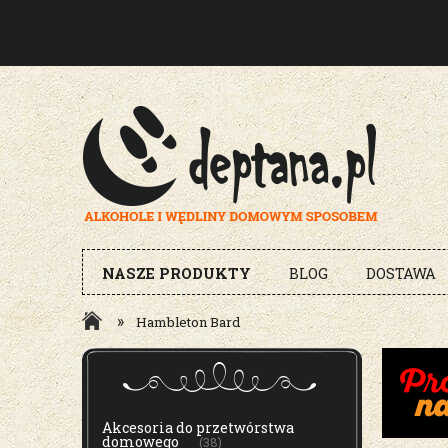
NASZE PRODUKTY
BLOG
DOSTAWA
»
Hambleton Bard
MENU
Akcesoria do przetwórstwa
domowego
(38)