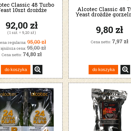
otec Classic 48 Turbo
Alcotec Classic 48 T
east 10szt drożdże
Yeast drożdże gorzel
gorzelnicze
92,00 zł
9,80 zł
( 1 szt. = 9,20 zł )
7,97 zł
95,00 zł
Cena netto:
ena regularna:
95,00 zł
ajniższa cena:
74,80 zł
Cena netto:
do koszyka
do koszyka