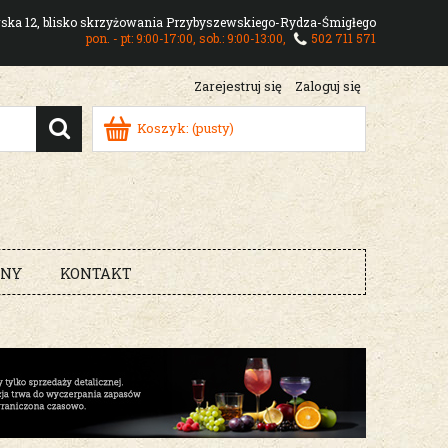
owska 12, blisko skrzyżowania Przybyszewskiego-Rydza-Śmigłego
pon. - pt: 9:00-17:00, sob.: 9:00-13:00,
502 711 571
Zarejestruj się
Zaloguj się
Koszyk:
(pusty)
RNY
KONTAKT