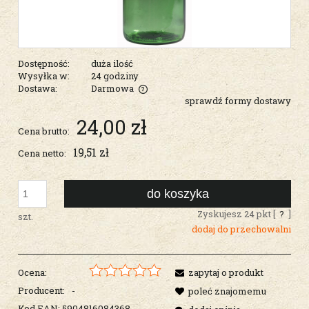
Dostępność:
duża ilość
Wysyłka w:
24 godziny
Dostawa:
Darmowa
sprawdź formy dostawy
Cena nie zawiera ewentualnych kosztów płatności
24,00 zł
Cena brutto:
19,51 zł
Cena netto:
do koszyka
Zyskujesz
24
pkt [
?
]
szt.
dodaj do przechowalni
Ocena:
zapytaj o produkt
Producent:
-
poleć znajomemu
Kod EAN:
5904816084368