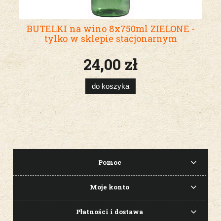
BUTELKI na wino 8x750ml ZIELONE -
tylko w sklepie stacjonarnym
24,00 zł
do koszyka
Pomoc
Moje konto
Płatności i dostawa