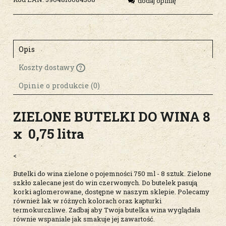
dodaj opinię
Opis
Koszty dostawy
Cena nie zawiera ewentualnych kosztów
płatności
Opinie o produkcie (0)
ZIELONE BUTELKI DO WINA 8
x 0,75 litra
<
Butelki do wina zielone o pojemności 750 ml - 8 sztuk. Zielone
szkło zalecane jest do win czerwonych. Do butelek pasują
korki aglomerowane, dostępne w naszym sklepie. Polecamy
również lak w różnych kolorach oraz kapturki
termokurczliwe. Zadbaj aby Twoja butelka wina wyglądała
równie wspaniale jak smakuje jej zawartość.