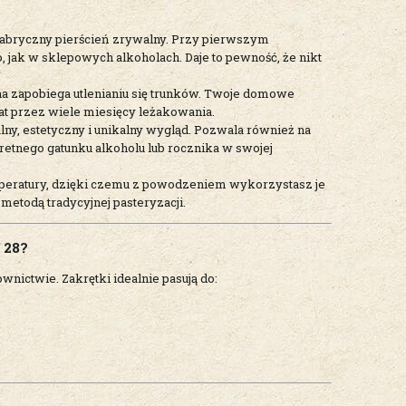
abryczny pierścień zrywalny. Przy pierwszym
o, jak w sklepowych alkoholach. Daje to pewność, że nikt
 zapobiega utlenianiu się trunków. Twoje domowe
at przez wiele miesięcy leżakowania.
lny, estetyczny i unikalny wygląd. Pozwala również na
tnego gatunku alkoholu lub rocznika w swojej
peratury, dzięki czemu z powodzeniem wykorzystasz je
odą tradycyjnej pasteryzacji.
 28?
nictwie. Zakrętki idealnie pasują do: