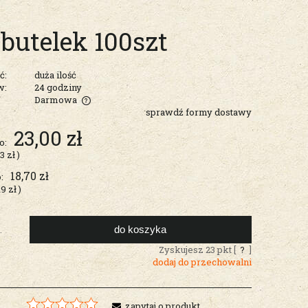
butelek 100szt
ć:
duża ilość
w:
24 godziny
Darmowa
sprawdź formy dostawy
entualnych
23,00 zł
o:
23 zł
)
18,70 zł
:
19 zł
)
do koszyka
.
Zyskujesz
23
pkt [
?
]
dodaj do przechowalni
zapytaj o produkt