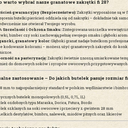
o warto wybrać nasze granatowe zakrętki fi 28?
rścień gwarancyjny (Bezpieczeństwo):
Zakrętki wyposażone są w f
ęceniu butelki pierścień oddziela się od nakrętki – dokładnie tak sam
edwcześnie nie otwierał Twojego wyrobu.
% Szczelność i Ochrona Smaku:
Zintegrowana uszczelka wewnętrzna
ewki, bimber czy soki zachowają pełnię swojego smaku i głęboki arom
gancki, granatowy kolor:
Głęboki granat nadaje butelkom profesjona
we kodowanie kolorami – możesz użyć granatowych zakrętek do konkre
niczce.
orność na pasteryzację:
Zakrętki świetnie znoszą umiarkowane tem
nież do domowych soków i syropów owocowych przygotowywanych met
alne zastosowanie – Do jakich butelek pasuje rozmiar fi
8 mm to najpopularniejszy standard w polskim wędliniarstwie i bimbrow
sycznych butelek monopolowych (0,5L, 0,7L, 1L)
elek ozdobnych typu Maraska, Dorica, Futura, Bordo
elek szklanych na soki owocowe i przeciery z gwintem 28 mm
elkich destylatów, bimbru, nalewek, miodów pitnych oraz likierów