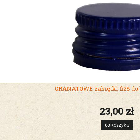
GRANATOWE zakrętki fi28 do b
23,00 zł
do koszyka