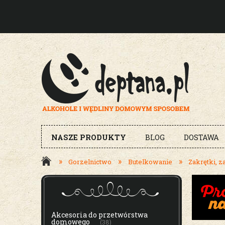
NASZE PRODUKTY
BLOG
DOSTAWA
»
»
»
Gorzelnictwo
Butelkowanie
Zakrętki, z
MENU
Akcesoria do przetwórstwa
domowego
(38)