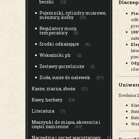
beczki
Dlaczeg
(12)
Pojemniki, cylindry miarowe,
Pie
menzury, kolby
(10)
odkr
prz
Regulatory mocy,
100
temperatury
(0)
nal
Środki odkażające
Ele
(8)
łat
Wskaźniki ph
(2)
piw
Odp
Zestawy gorzelnicze
(1)
rów
Zioła, susze do nalewek
(57)
Uniwers
Kasze, ziarna, zboża
(17)
Średnica 2
Kawy, herbaty
(19)
Kla
Literatura
But
(7)
But
Maszynki do mięsa, akcesoria i
Wsz
części zamienne
(89)
Narzędzia i sprzęt warsztatowy
(1)