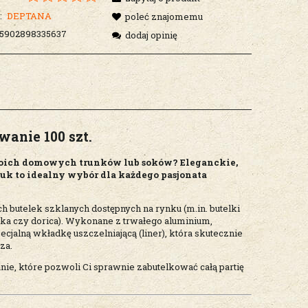
:
DEPTANA
poleć znajomemu
5902898335637
dodaj opinię
anie 100 szt.
woich domowych trunków lub soków? Eleganckie,
k to idealny wybór dla każdego pasjonata
 butelek szklanych dostępnych na rynku (m.in. butelki
ska czy dorica). Wykonane z trwałego aluminium,
jalną wkładkę uszczelniającą (liner), która skutecznie
za.
ie, które pozwoli Ci sprawnie zabutelkować całą partię