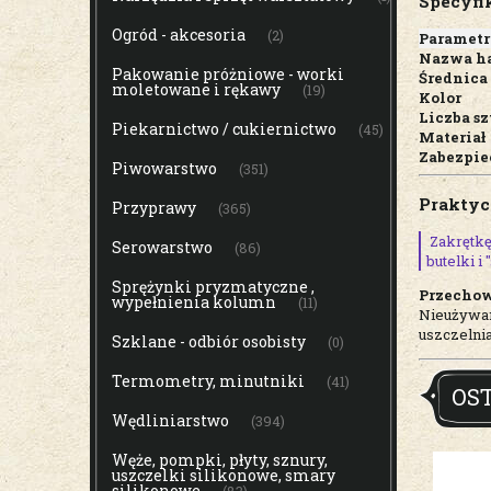
Specyfi
Ogród - akcesoria
(2)
Parametr
Nazwa h
Pakowanie próżniowe - worki
Średnica
moletowane i rękawy
(19)
Kolor
Liczba s
Piekarnictwo / cukiernictwo
(45)
Materiał
Zabezpie
Piwowarstwo
(351)
Praktyc
Przyprawy
(365)
Zakrętkę 
Serowarstwo
(86)
butelki i
Sprężynki pryzmatyczne ,
Przecho
wypełnienia kolumn
(11)
Nieużywan
uszczelnia
Szklane - odbiór osobisty
(0)
Termometry, minutniki
(41)
OS
Wędliniarstwo
(394)
Węże, pompki, płyty, sznury,
uszczelki silikonowe, smary
silikonowe