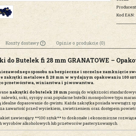
Producent
Kod EAN:
Koszty dostawy
Opinie o produkcie (0)
ki do Butelek fi 28 mm GRANATOWE – Opakow
Cena nie zawiera
ewentualnych kosztów
niezawodnego sposobu na bezpieczne i szczelne zamknięcie s
płatności
e zakrętki metalowe fi 28 mm w wydajnym opakowaniu 100 sztu
 przetwórstwa, winiarstwa i piwowarstwa.
wane
nakrętki do butelek 28 mm
pasują do większości standardowych
, nalewki, soki, syropy oraz popularne butelki monopolowe typu mara
 idealne dopasowanie do gwintu. Każda zakrętka posiada wewnątrz spec
za zawartość przed wyciekiem, zwietrzeniem oraz dostępem powietr
akiet zawierający **100 sztuk** to doskonałe i ekonomiczne rozwiązan
 wyrobów alkoholowych lub przetworów pasteryzowanych.