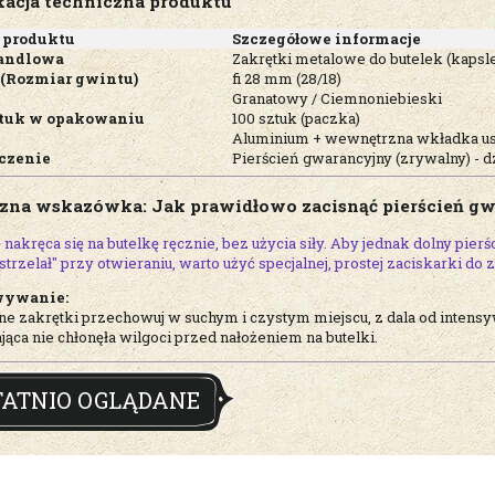
kacja techniczna produktu
 produktu
Szczegółowe informacje
andlowa
Zakrętki metalowe do butelek (kaps
 (Rozmiar gwintu)
fi 28 mm (28/18)
Granatowy / Ciemnoniebieski
ztuk w opakowaniu
100 sztuk (paczka)
Aluminium + wewnętrzna wkładka us
czenie
Pierścień gwarancyjny (zrywalny) - dz
zna wskazówka: Jak prawidłowo zacisnąć pierścień g
nakręca się na butelkę ręcznie, bez użycia siły. Aby jednak dolny pier
 "strzelał" przy otwieraniu, warto użyć specjalnej, prostej zaciskarki d
wywanie:
e zakrętki przechowuj w suchym i czystym miejscu, z dala od inten
jąca nie chłonęła wilgoci przed nałożeniem na butelki.
TATNIO OGLĄDANE