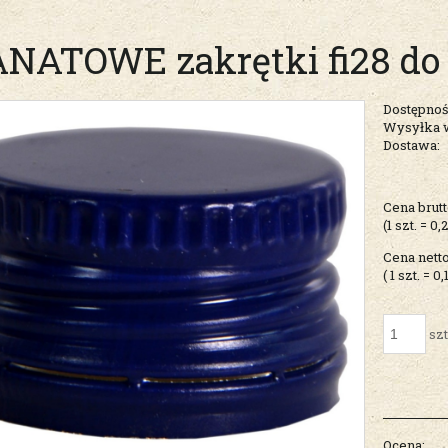
NATOWE zakrętki fi28 do 
Dostępnoś
Wysyłka 
Dostawa:
Cena nie zawiera ew
Cena brutt
kosztów płatności
(1
szt.
=
0,
Cena netto
( 1
szt.
=
0,
szt
Ocena: