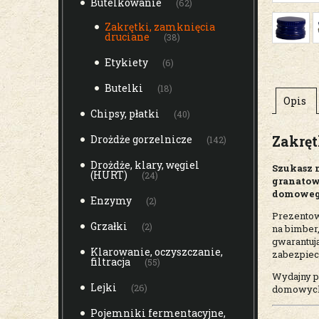
Butelkowanie
(62)
Zakrętki, zamknięcia
druciane
(38)
Etykiety
(6)
Butelki
(18)
Opis
Chipsy, płatki
(40)
Zakręt
Drożdże gorzelnicze
(142)
Drożdże, klary, węgiel
Szukasz 
(HURT)
(24)
granatow
domowego
Enzymy
(2)
Prezento
Grzałki
(2)
na bimber
gwarantują
Klarowanie, oczyszczanie,
zabezpiec
filtracja
(55)
Wydajny p
Lejki
(26)
domowych
Pojemniki fermentacyjne,