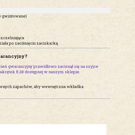
le gwintowane)
zczelniająca
iała po zaciśnięciu zaciskarką
warancyjny?
ścień gwarancyjny prawidłowo zacisnął się na szyjce
o zakrętek fi 28 dostępnej w naszym sklepie.
sywnych zapachów, aby wewnętrzna wkładka