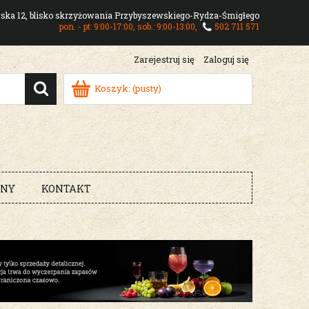
owska 12, blisko skrzyżowania Przybyszewskiego-Rydza-Śmigłego
pon. - pt: 9:00-17:00, sob.: 9:00-13:00,
502 711 571
Zarejestruj się
Zaloguj się
Koszyk:
(pusty)
RNY
KONTAKT