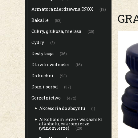
Armatura nierdzewna INOX
(18)
GRA
Bakalie
(53)
Cukry, glukoza, melasa
(20)
Cydry
(5)
Destylacja
(36)
Dla zdrowotności
(16)
Do kuchni
(93)
Dom i ogród
(37)
Gorzelnictwo
(472)
Akcesoria do absyntu
(1)
Alkoholomierze / wskaźniki
alkoholu, cukromierze
(winomierze)
(20)