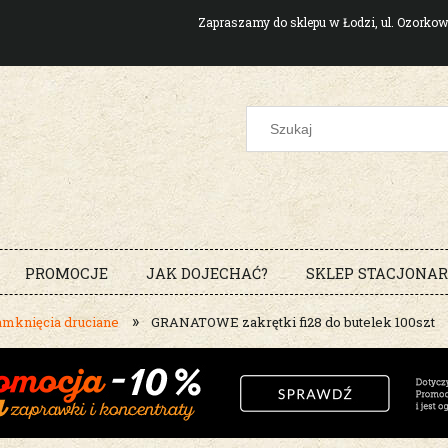
Zapraszamy do sklepu w Łodzi, ul. Ozork
PROMOCJE
JAK DOJECHAĆ?
SKLEP STACJONA
»
amknięcia druciane
GRANATOWE zakrętki fi28 do butelek 100szt