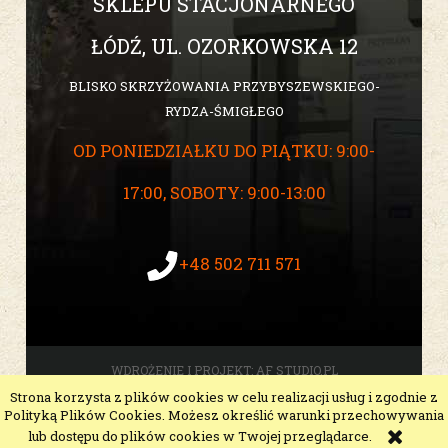
SKLEPU STACJONARNEGO
ŁÓDŹ, UL. OZORKOWSKA 12
BLISKO SKRZYŻOWANIA PRZYBYSZEWSKIEGO-
RYDZA-ŚMIGŁEGO
OD PONIEDZIAŁKU DO PIĄTKU: 9:00-
17:00, SOBOTY: 9:00-13:00
+48 502 711 571
WDROŻENIE I PROJEKT:
AF STUDIO.PL
Strona korzysta z plików cookies w celu realizacji usług i zgodnie z
pokaż pełną wersję strony
Polityką Plików Cookies. Możesz określić warunki przechowywania
Sklep internetowy Shoper Premium
lub dostępu do plików cookies w Twojej przeglądarce.