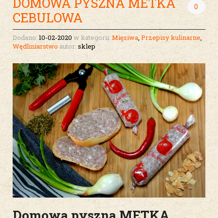
DOMOWA PYSZNA METKA
0
CEBULOWA
Dodano:
10-02-2020
w kategorii:
Mięsiwa
,
Przepisy kulinarne
,
Wędliniarstwo
autor:
sklep
Domowa pyszna METKA