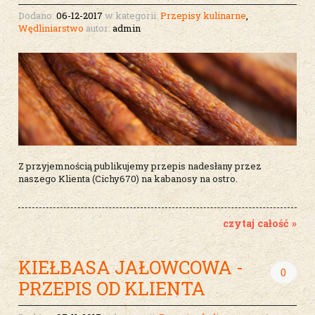
Dodano:
06-12-2017
w kategorii:
Przepisy kulinarne
,
Wędliniarstwo
autor:
admin
Z przyjemnością publikujemy przepis nadesłany przez
naszego Klienta (Cichy670) na kabanosy na ostro.
czytaj całość »
KIEŁBASA JAŁOWCOWA -
0
PRZEPIS OD KLIENTA