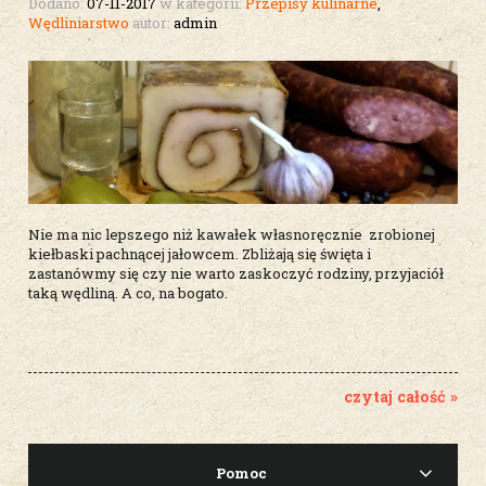
Dodano:
07-11-2017
w kategorii:
Przepisy kulinarne
,
Wędliniarstwo
autor:
admin
Nie ma nic lepszego niż kawałek własnoręcznie zrobionej
kiełbaski pachnącej jałowcem. Zbliżają się święta i
zastanówmy się czy nie warto zaskoczyć rodziny, przyjaciół
taką wędliną. A co, na bogato.
czytaj całość »
Pomoc