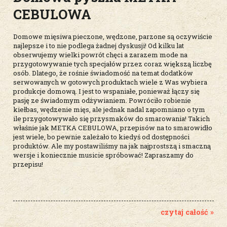
CEBULOWA
Domowe mięsiwa pieczone, wędzone, parzone są oczywiście
najlepsze i to nie podlega żadnej dyskusji! Od kilku lat
obserwujemy wielki powrót chęci a zarazem mode na
przygotowywanie tych specjałów przez coraz większą liczbę
osób. Dlatego, że rośnie świadomość na temat dodatków
serwowanych w gotowych produktach wiele z Was wybiera
produkcje domową. I jest to wspaniałe, ponieważ łączy się
pasję ze świadomym odżywianiem. Powróciło robienie
kiełbas, wędzenie mięs, ale jednak nadal zapomniano o tym
ile przygotowywało się przysmaków do smarowania! Takich
właśnie jak METKA CEBULOWA, przepisów na to smarowidło
jest wiele, bo pewnie zależało to kiedyś od dostępności
produktów. Ale my postawiliśmy na jak najprostszą i smaczną
wersje i koniecznie musicie spróbować! Zapraszamy do
przepisu!
czytaj całość »