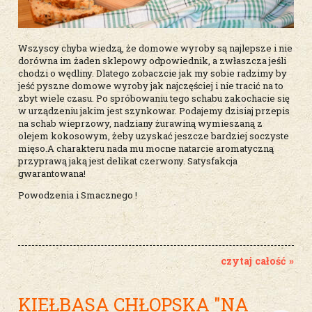
Wszyscy chyba wiedzą, że domowe wyroby są najlepsze i nie
dorówna im żaden sklepowy odpowiednik, a zwłaszcza jeśli
chodzi o wędliny. Dlatego zobaczcie jak my sobie radzimy by
jeść pyszne domowe wyroby jak najczęściej i nie tracić na to
zbyt wiele czasu. Po spróbowaniu tego schabu zakochacie się
w urządzeniu jakim jest szynkowar. Podajemy dzisiaj przepis
na schab wieprzowy, nadziany żurawiną wymieszaną z
olejem kokosowym, żeby uzyskać jeszcze bardziej soczyste
mięso.A charakteru nada mu mocne natarcie aromatyczną
przyprawą jaką jest delikat czerwony. Satysfakcja
gwarantowana!
Powodzenia i Smacznego !
czytaj całość »
KIEŁBASA CHŁOPSKA "NA