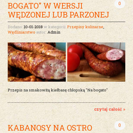
0
BOGATO" W WERSJI
WĘDZONEJ LUB PARZONEJ
Dodano:
10-01-2018
w kategorii:
Przepisy kulinarne
,
Wędliniarstwo
autor:
Admin
Przepis na smakowitą kiełbasę chłopską "Na bogato"
czytaj całość »
0
KABANOSY NA OSTRO