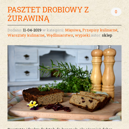
PASZTET DROBIOWY Z
0
ŻURAWINĄ
Dodano:
11-04-2019
w kategorii:
Mięsiwa
,
Przepisy kulinarne
,
Warsztaty kulinarne
,
Wędliniarstwo
,
wypieki
autor:
sklep