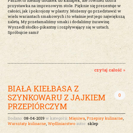
Pasztet to idealny dodatek do kanapek, ale również dobra
przystawka na imprezowym stole. Pięknie się prezentuje w
całości, jak i pokrojony w plastry. Możemy go przedstawić w
wielu wariantach smakowych i to właśnie jest jego największą
zaletą. My przełamaliśmy smaki i dodaliśmy żurawinę.
Wyszedł słodko-pikantny i rozpływający się w ustach.
Spróbujcie sami!
czytaj całość »
BIAŁA KIEŁBASA Z
0
SZYNKOWARU Z JAJKIEM
PRZEPIÓRCZYM
Dodano:
08-04-2019
w kategorii:
Mięsiwa
,
Przepisy kulinarne
,
Warsztaty kulinarne
,
Wędliniarstwo
autor:
sklep