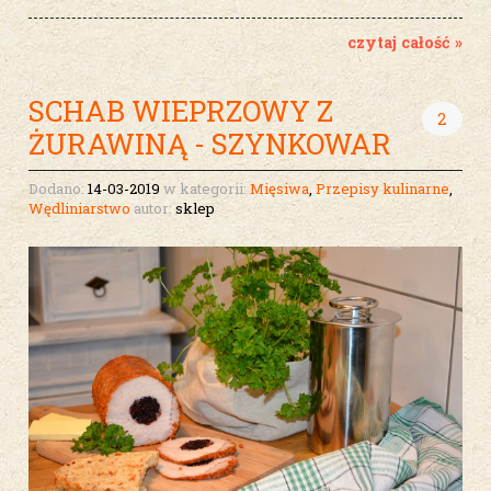
czytaj całość »
SCHAB WIEPRZOWY Z
2
ŻURAWINĄ - SZYNKOWAR
Dodano:
14-03-2019
w kategorii:
Mięsiwa
,
Przepisy kulinarne
,
Wędliniarstwo
autor:
sklep