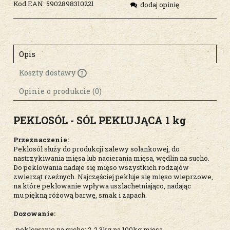
Kod EAN:
5902898310221
dodaj opinię
Opis
Koszty dostawy
Cena nie zawiera ewentualnych kosztów
płatności
Opinie o produkcie (0)
PEKLOSÓL - SÓL PEKLUJĄCA 1 kg
Przeznaczenie:
Peklosól służy do produkcji zalewy solankowej, do
nastrzykiwania mięsa lub nacierania mięsa, wędlin na sucho.
Do peklowania nadaje się mięso wszystkich rodzajów
zwierząt rzeźnych. Najczęściej pekluje się mięso wieprzowe,
na które peklowanie wpływa uszlachetniająco, nadając
mu piękną różową barwę, smak i zapach.
Dozowanie:
-peklowanie na sucho: 2-2,3kg na 100kg mięsa