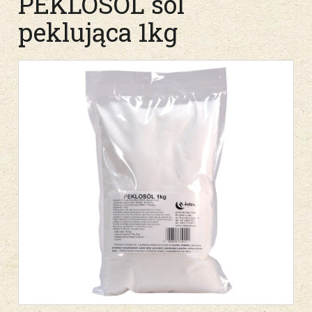
PEKLOSÓL sól
peklująca 1kg