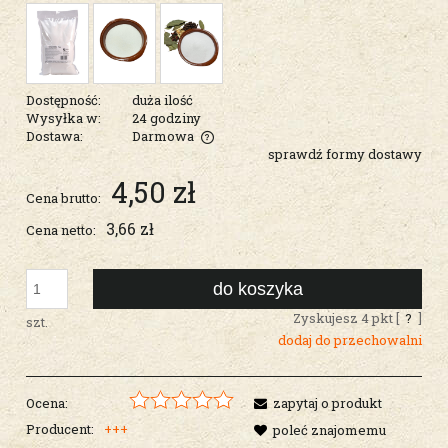
Dostępność:
duża ilość
Wysyłka w:
24 godziny
Dostawa:
Darmowa
sprawdź formy dostawy
Cena nie zawiera ewentualnych kosztów płatności
4,50 zł
Cena brutto:
3,66 zł
Cena netto:
do koszyka
Zyskujesz
4
pkt [
?
]
szt.
dodaj do przechowalni
Ocena:
zapytaj o produkt
Producent:
+++
poleć znajomemu