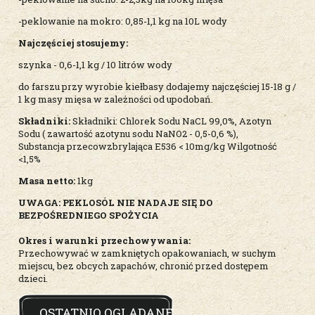
-peklowanie na mokro: 0,85-1,1 kg na 10L wody
Najczęściej stosujemy:
szynka - 0,6-1,1 kg / 10 litrów wody
do farszu przy wyrobie kiełbasy dodajemy najczęściej 15-18 g /
1 kg masy mięsa w zależności od upodobań.
Składniki:
Składniki: Chlorek Sodu NaCL 99,0%, Azotyn
Sodu ( zawartość azotynu sodu NaNO2 - 0,5-0,6 %),
Substancja przecowzbrylająca E536 < 10mg/kg Wilgotność
<1,5%
Masa netto:
1kg
UWAGA: PEKLOSÓL NIE NADAJE SIĘ DO
BEZPOŚREDNIEGO SPOŻYCIA
Okres i warunki przechowywania:
Przechowywać w zamkniętych opakowaniach, w suchym
miejscu, bez obcych zapachów, chronić przed dostępem
dzieci.
OSTATNIO OGLĄDANE