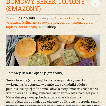
DOMOWY SEREK TOPIONY
0
(SMAŻONY)
Dodano:
29-05-2019
w kategorii:
Przepisy kulinarne
,
Warsztaty kulinarne
,
serowarstwo
,
ser
,
ser topiony
,
serek
topiony
,
ser smażony
autor:
sklep
Domowy Serek Topiony (smażony)
Serek topiony (smażony) to chyba najprostszy ser do
wykonania. Wystarczą w sumie dwa składniki i dobra
patelnia, najlepiej teflonowa i chwila cierpliwości! Jest bardzo
kremowy i delikatny, świetnie się rozprowadza na pieczywie.
Naturalna jego wersja będzie zapewne idealna dla
najmłodszych. Jednak gdy chcemy podkręcić mu trochę smak
możemy wzbogacić go przyprawami z całego świata np: ostrą