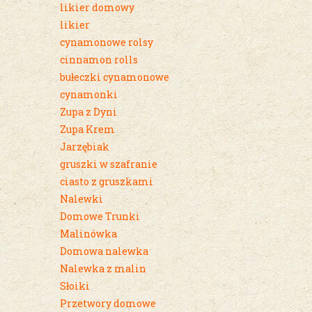
likier domowy
likier
cynamonowe rolsy
cinnamon rolls
bułeczki cynamonowe
cynamonki
Zupa z Dyni
Zupa Krem
Jarzębiak
gruszki w szafranie
ciasto z gruszkami
Nalewki
Domowe Trunki
Malinówka
Domowa nalewka
Nalewka z malin
Słoiki
Przetwory domowe