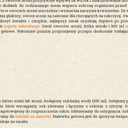
k z owoców aronii pozytywnie wpływa na wzrok i funkcjonowanie móz
ko dodatek do codziennego menu wspiera ochronę organizmu prze
ta w owocach aronii uszczelnia i wzmacnia naczynia krwionośne. Ze 
nia glukozy, owoce aronii są zalecane dla chorujących na cukrzycę. O
dosyć kwaśne i cierpkie, najlepszy smak uzyskują dopiero po pr
 do
jogurtu naturalnego
. Garść owoców aronii, łyżka miodu i 300 ml
n
gotowe. Natomiast poniżej proponujemy przepis doskonale trafiają
śćmi wiśni lub aronii. Dodajemy szklankę wody (250 ml). Gotujemy p
asie liście wyciągamy, sok zlewamy i łączymy z sokiem z cytryny.
Zagotowujemy do rozpuszczenia cukru. Odstawiamy do ostygnięcia. So
ewamy do
butelek na nalewki
. Nalewka gotowa jest do spożycia bezpo
skuje na smaku.