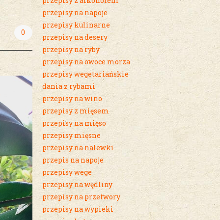
przepisy z alkoholem
przepisy na napoje
przepisy kulinarne
0
przepisy na desery
przepisy na ryby
przepisy na owoce morza
przepisy wegetariańskie
dania z rybami
przepisy na wino
przepisy z mięsem
przepisy na mięso
przepisy mięsne
przepisy na nalewki
przepis na napoje
przepisy wege
przepisy na wędliny
przepisy na przetwory
przepisy na wypieki