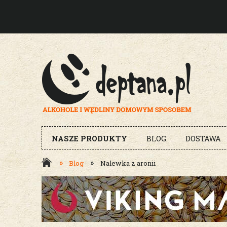
NASZE PRODUKTY
BLOG
DOSTAWA
»
»
Blog
Nalewka z aronii