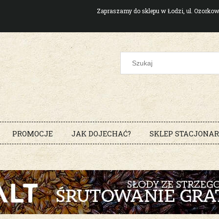
Zapraszamy do sklepu w Łodzi, ul. Ozork
PROMOCJE
JAK DOJECHAĆ?
SKLEP STACJONA