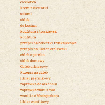
cieciorka
krem z cieciorki
salami
chleb
do kuchni
konfitura z truskawek
konfitura
przepis na babeczki truskawkowe
przepis na lukier królewski
chleb z garnka
chleb domowy
Chleb orkiszowy
Przepis na chleb
likier piernikowy
zaprawka do alkoholu
zaprawka waniliowa
wanilia z Madagaskaru
likier waniliowy