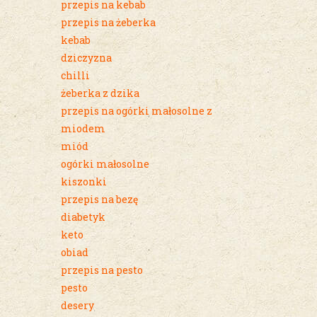
przepis na kebab
przepis na żeberka
kebab
dziczyzna
chilli
żeberka z dzika
przepis na ogórki małosolne z
miodem
miód
ogórki małosolne
kiszonki
przepis na bezę
diabetyk
keto
obiad
przepis na pesto
pesto
desery