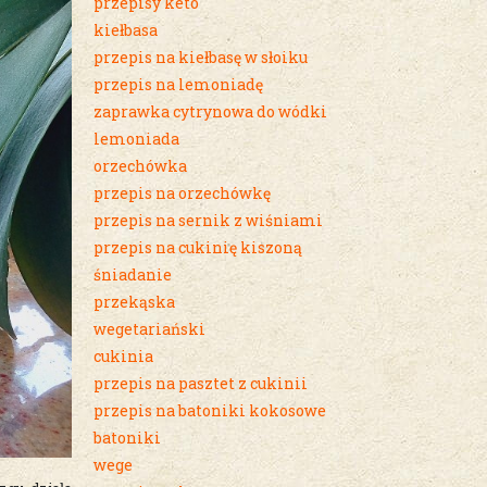
przepisy keto
kiełbasa
przepis na kiełbasę w słoiku
przepis na lemoniadę
zaprawka cytrynowa do wódki
lemoniada
orzechówka
przepis na orzechówkę
przepis na sernik z wiśniami
przepis na cukinię kiszoną
śniadanie
przekąska
wegetariański
cukinia
przepis na pasztet z cukinii
przepis na batoniki kokosowe
batoniki
wege