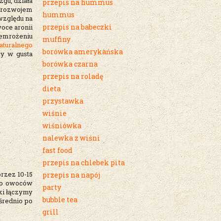
gu, działa
przepis na hummus
d rozwojem
hummus
względu na
przepis na babeczki
woce aronii
zemrożeniu
muffiny
aturalnego
borówka amerykańska
cy w gusta
borówka czarna
przepis na roladę
dieta
przystawka
wiśnie
wiśniówka
nalewka z wiśni
fast food
przepis na chlebek pita
rzez 10-15
przepis na napój
 Do owoców
party
ki łączymy
bubble tea
średnio po
grill