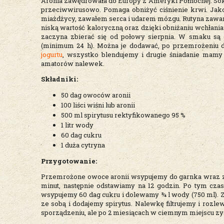
Aronia zawędrowała do Europy z Ameryki Północnej. So
przeciwwirusowo. Pomaga obniżyć ciśnienie krwi. Ja
miażdżycy, zawałem serca i udarem mózgu. Rutyna zawar
niską wartość kaloryczną oraz dzięki obniżaniu wchłania
zaczyna zbierać się od połowy sierpnia. W smaku są 
(minimum 24 h). Można je dodawać, po przemrożeniu
jogurtu
, wszystko blendujemy i drugie śniadanie mamy 
amatorów nalewek.
Składniki:
50 dag owoców aronii
100 liści wiśni lub aronii
500 ml spirytusu rektyfikowanego 95 %
1 litr wody
60 dag cukru
1 duża cytryna
Przygotowanie:
Przemrożone owoce aronii wsypujemy do garnka wraz z li
minut, następnie odstawiamy na 12 godzin. Po tym cz
wsypujemy 60 dag cukru i dolewamy ¾ l wody (750 ml). 
ze sobą i dodajemy spirytus. Nalewkę filtrujemy i rozl
sporządzeniu, ale po 2 miesiącach w ciemnym miejscu zy