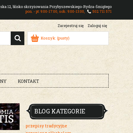
owska 12, blisko skrzyżowania Przybyszewskiego-Rydza-Śmigłego
pon. - pt: 9:00-17:00, sob.: 9:00-13:00,
502 711 571
Zarejestruj się
Zaloguj się
Koszyk:
(pusty)
RNY
KONTAKT
BLOG KATEGORIE
przepisy tradycyjne