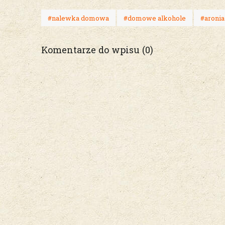
#nalewka domowa
#domowe alkohole
#aronia
Komentarze do wpisu (0)