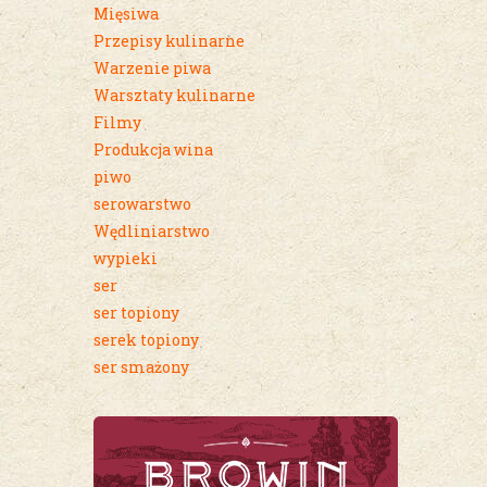
Mięsiwa
Przepisy kulinarne
Warzenie piwa
Warsztaty kulinarne
Filmy
Produkcja wina
piwo
serowarstwo
Wędliniarstwo
wypieki
ser
ser topiony
serek topiony
ser smażony