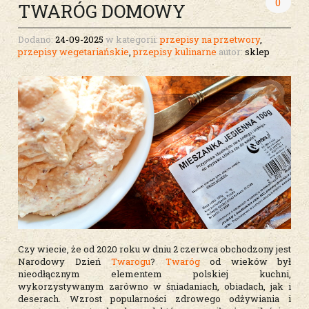
0
TWARÓG DOMOWY
Dodano:
24-09-2025
w kategorii:
przepisy na przetwory
,
przepisy wegetariańskie
,
przepisy kulinarne
autor:
sklep
Czy wiecie, że od 2020 roku w dniu 2 czerwca obchodzony jest
Narodowy Dzień
Twarogu
?
Twaróg
od wieków był
nieodłącznym elementem polskiej kuchni,
wykorzystywanym zarówno w śniadaniach, obiadach, jak i
deserach. Wzrost popularności zdrowego odżywiania i