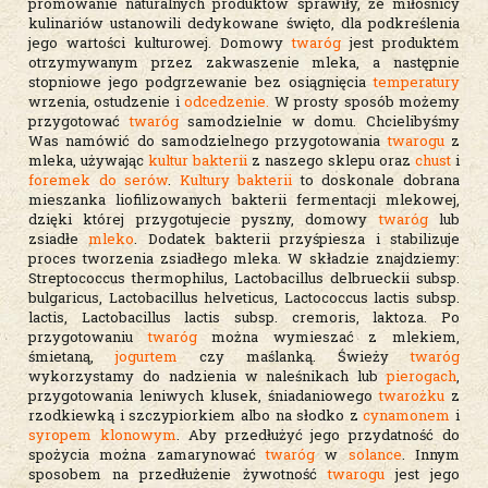
promowanie naturalnych produktów sprawiły, że miłośnicy
kulinariów ustanowili dedykowane święto, dla podkreślenia
jego wartości kulturowej. Domowy
twaróg
jest produktem
otrzymywanym przez zakwaszenie mleka, a następnie
stopniowe jego podgrzewanie bez osiągnięcia
temperatury
wrzenia, ostudzenie i
odcedzenie.
W prosty sposób możemy
przygotować
twaróg
samodzielnie w domu. Chcielibyśmy
Was namówić do samodzielnego przygotowania
twarogu
z
mleka, używając
kultur bakterii
z naszego sklepu oraz
chust
i
foremek do serów
.
Kultury bakterii
to doskonale dobrana
mieszanka liofilizowanych bakterii fermentacji mlekowej,
dzięki której przygotujecie pyszny, domowy
twaróg
lub
zsiadłe
mleko
. Dodatek bakterii przyśpiesza i stabilizuje
proces tworzenia zsiadłego mleka. W składzie znajdziemy:
Streptococcus thermophilus, Lactobacillus delbrueckii subsp.
bulgaricus, Lactobacillus helveticus, Lactococcus lactis subsp.
lactis, Lactobacillus lactis subsp. cremoris, laktoza. Po
przygotowaniu
twaróg
można wymieszać z mlekiem,
śmietaną,
jogurtem
czy maślanką. Świeży
twaróg
wykorzystamy do nadzienia w naleśnikach lub
pierogach
,
przygotowania leniwych klusek, śniadaniowego
twarożku
z
rzodkiewką i szczypiorkiem albo na słodko z
cynamonem
i
syropem klonowym
. Aby przedłużyć jego przydatność do
spożycia można zamarynować
twaróg
w
solance
. Innym
sposobem na przedłużenie żywotność
twarogu
jest jego