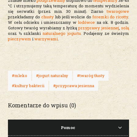
Zsiadłe mleko
podgrzewamy
stopniowo do
temperatury
38-45
°C i utrzymujemy taką temperaturę do momentu wydzielenia
się serwatki (przez min. 30 minut). Ziarno
twarogowe
przekładamy do
chusty
lub jeśli wolicie do
foremki do ricotty
.
W celu odcieku i umieszczamy w
lodówce
na ok. 8 godzin.
Gotowy twaróg wyrabiamy z łyżką
przyprawy jesiennej
,
solą
oraz ½ szklanki
naturalnego jogurtu
. Podajemy ze świeżym
pieczywem
i
warzywami
.
#mleko
#jogurt naturalny
#twaróg tłusty
#kultury bakterii
#przyprawa jesienna
Komentarze do wpisu (0)
Pomoc