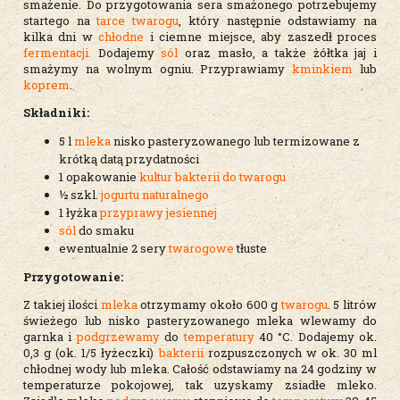
smażenie. Do przygotowania sera smażonego potrzebujemy
startego na
tarce
twarogu
, który następnie odstawiamy na
kilka dni w
chłodne
i ciemne miejsce, aby zaszedł proces
fermentacji.
Dodajemy
sól
oraz masło, a także żółtka jaj i
smażymy na wolnym ogniu. Przyprawiamy
kminkiem
lub
koprem
.
Składniki:
5 l
mleka
nisko pasteryzowanego lub termizowane z
krótką datą przydatności
1 opakowanie
kultur bakterii do twarogu
½ szkl.
jogurtu naturalnego
1 łyżka
przyprawy jesiennej
sól
do smaku
ewentualnie 2 sery
twarogowe
tłuste
Przygotowanie:
Z takiej ilości
mleka
otrzymamy około 600 g
twarogu
. 5 litrów
świeżego lub nisko pasteryzowanego mleka wlewamy do
garnka i
podgrzewamy
do
temperatury
40 °C. Dodajemy ok.
0,3 g (ok. 1/5 łyżeczki)
bakterii
rozpuszczonych w ok. 30 ml
chłodnej wody lub mleka. Całość odstawiamy na 24 godziny w
temperaturze pokojowej, tak uzyskamy zsiadłe mleko.