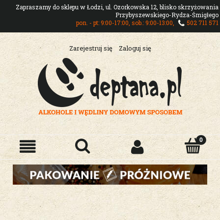
Zapraszamy do sklepu w Łodzi, ul. Ozorkowska 12, blisko skrzyżowania
Przybyszewskiego-Rydza-Śmigłego
pon. - pt: 9:00-17:00, sob.: 9:00-13:00,
502 711 571
Zarejestruj się
Zaloguj się