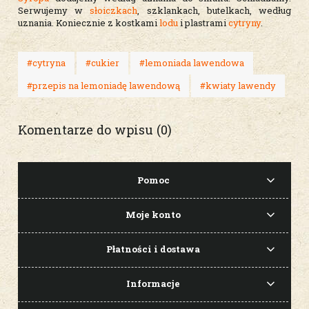
Serwujemy w
słoiczkach
, szklankach, butelkach, według
uznania. Koniecznie z kostkami
lodu
i plastrami
cytryny
.
#cytryna
#cukier
#lemoniada lawendowa
#przepis na lemoniadę lawendową
#kwiaty lawendy
Komentarze do wpisu (0)
Pomoc
Moje konto
Płatności i dostawa
Informacje