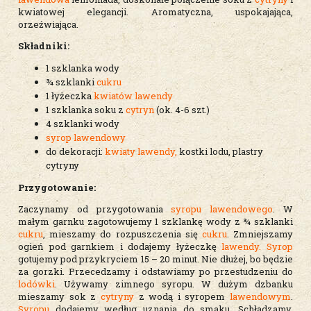
kwiatowej elegancji. Aromatyczna, uspokajająca,
orzeźwiająca.
Składniki:
1 szklanka wody
¾ szklanki
cukru
1 łyżeczka
kwiatów lawendy
1 szklanka soku z
cytryn
(ok. 4-6 szt.)
4 szklanki wody
syrop
lawendowy
do dekoracji:
kwiaty lawendy,
kostki lodu, plastry
cytryny
Przygotowanie:
Zaczynamy od przygotowania
syropu
lawendowego
. W
małym garnku zagotowujemy 1 szklankę wody z ¾ szklanki
cukru
, mieszamy do rozpuszczenia się
cukru
. Zmniejszamy
ogień pod garnkiem i dodajemy łyżeczkę
lawendy.
Syrop
gotujemy pod przykryciem 15 – 20 minut. Nie dłużej, bo będzie
za gorzki. Przecedzamy i odstawiamy po przestudzeniu do
lodówki
. Używamy zimnego syropu. W dużym dzbanku
mieszamy sok z
cytryny
z wodą i syropem
lawendowym
.
Syropu
dodajemy według uznania do smaku. Schładzamy.