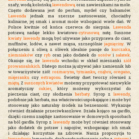
szafy, wodą kolońską
lawendową
oraz zawieszkami na mole.
Często dodawana jest do perfum, mydeł czy balsamów.
Lawenda
jednak ma szersze zastosowanie, chociażby
kulinarne, jej smak i aromat może wzbogacić wiele dań. W
Polsce kwitnie od końca czerwca do sierpnia.
Lawenda
potrawą nadaje lekko kwiatowo-
cytrusową
nutę. Suszone
kwiaty lawendy
mogą być używane jako przyprawa do ciast,
muffinów, lodów, a nawet mięsa, szczególnie
jagnięciny
. W
połączeniu z oliwą z oliwek idealnie pasuje do
kurczaka
,
ziemniaków
czy
ryb
oraz jako dodatek do
sosów
i
sałatek
.
Okazuje się, że
lawenda
wchodzi w skład mieszanki
ziół
prowansalskich
. Dlatego można ją używać jako zamiennik lub
w towarzystwie ziół:
rozmarynu
,
tymianku
,
cząbru
,
oregano
,
majeranku
czy
estragonu
. Świetny duet tworzy również z
miętą
. Z
suszonych kwiatów
możemy przygotować niezwykle
aromatyczny
cukier
, który możemy wykorzystać do
pieczenia ciast, czy słodzenia
herbaty
. Syrop z
lawendy
,
podobnie jak herbata, ma właściwości uspokajające i może być
stosowany jako naturalny środek na bezsenność. Wykazuje
również działanie przeciwkaszlowe. Działa kojąco na gardło,
dzięki czemu znajduje zastosowanie w domowych sposobach
na ból gardła. Syrop z
lawendy
może być również stosowany
jako dodatek do potraw i napojów, wzbogacając ich smak
i działając korzystnie na zdrowie. Nasza propozycja to
lawendowa
lemoniada, doskonałe połączenie soku z
cytryny
i