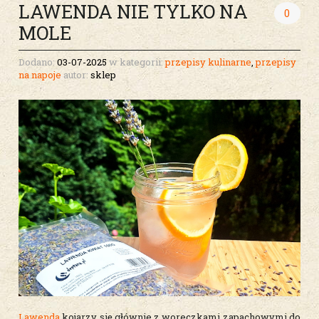
LAWENDA NIE TYLKO NA
0
MOLE
Dodano:
03-07-2025
w kategorii:
przepisy kulinarne
,
przepisy
na napoje
autor:
sklep
Lawenda
kojarzy się głównie z woreczkami zapachowymi do