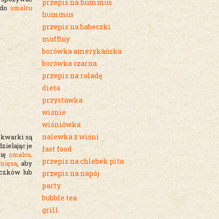
przepis na hummus
 do
smalcu
hummus
przepis na babeczki
muffiny
borówka amerykańska
borówka czarna
przepis na roladę
dieta
przystawka
wiśnie
wiśniówka
nalewka z wiśni
skwarki są
dzielając je
fast food
się
smalcu
.
przepis na chlebek pita
mięsa
, aby
iczków lub
przepis na napój
party
bubble tea
grill