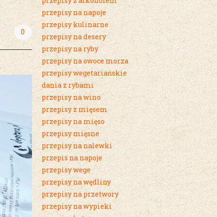
przepisy z alkoholem
przepisy na napoje
przepisy kulinarne
0
przepisy na desery
przepisy na ryby
przepisy na owoce morza
przepisy wegetariańskie
dania z rybami
przepisy na wino
przepisy z mięsem
przepisy na mięso
przepisy mięsne
przepisy na nalewki
przepis na napoje
przepisy wege
przepisy na wędliny
przepisy na przetwory
przepisy na wypieki