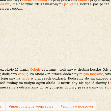
órkami
, małosolnymi lub zasmażonymi
jabłkami
. Dobrze pasuje też
surowa cebula.
zez około 20 minut.
Cebulę
obieramy , siekamy w drobną kostkę. Gdy 
ty, dodajemy
cebulę
. Po około 2 minutach, dodajemy
mięso mielone
, roz
 ścieramy na
tarce
o grubszych oczkach. Dodajemy do smażącego 
łość dusimy na małym ogniu około 10 minut, aby nie spalić słoniny i
mieszamy i odstawiamy do ostygnięcia, gotowy przelewamy do sło
ny
#mięso mielone wieprzowe
#słonina wieprzowa