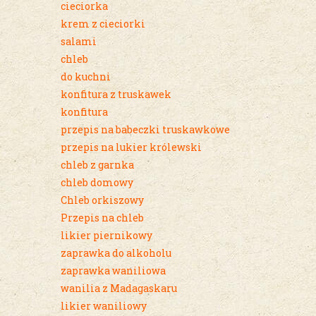
cieciorka
krem z cieciorki
salami
chleb
do kuchni
konfitura z truskawek
konfitura
przepis na babeczki truskawkowe
przepis na lukier królewski
chleb z garnka
chleb domowy
Chleb orkiszowy
Przepis na chleb
likier piernikowy
zaprawka do alkoholu
zaprawka waniliowa
wanilia z Madagaskaru
likier waniliowy