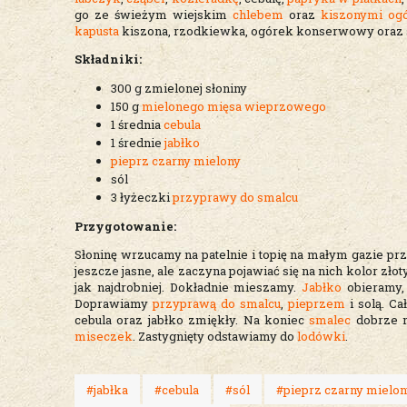
go ze świeżym wiejskim
chlebem
oraz
kiszonymi og
kapusta
kiszona, rzodkiewka, ogórek konserwowy oraz 
Składniki:
300 g zmielonej słoniny
150 g
mielonego mięsa wieprzowego
1 średnia
cebula
1 średnie
jabłko
pieprz czarny mielony
sól
3 łyżeczki
przyprawy do smalcu
Przygotowanie:
Słoninę wrzucamy na patelnie i topię na małym gazie pr
jeszcze jasne, ale zaczyna pojawiać się na nich kolor zło
jak najdrobniej. Dokładnie mieszamy.
Jabłko
obieramy,
Doprawiamy
przyprawą do smalcu
,
pieprzem
i solą. Ca
cebula oraz jabłko zmiękły. Na koniec
smalec
dobrze 
miseczek
. Zastygnięty odstawiamy do
lodówki
.
#jabłka
#cebula
#sól
#pieprz czarny mielo