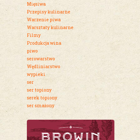
Mięsiwa
Przepisy kulinarne
Warzenie piwa
Warsztaty kulinarne
Filmy
Produkcja wina
piwo
serowarstwo
Wędliniarstwo
wypieki
ser
ser topiony
serek topiony
ser smażony