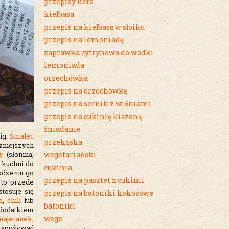
przepisy keto
kiełbasa
przepis na kiełbasę w słoiku
przepis na lemoniadę
zaprawka cytrynowa do wódki
lemoniada
orzechówka
przepis na orzechówkę
przepis na sernik z wiśniami
przepis na cukinię kiszoną
śniadanie
ig.
Smalec
przekąska
ażniejszych
y
(słonina,
wegetariański
 kuchni do
cukinia
odzeniu go
przepis na pasztet z cukinii
to przede
tosuje się
przepis na batoniki kokosowe
ą
,
chili
lub
batoniki
dodatkiem
wege
majeranek
,
 spożywać