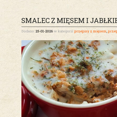
SMALEC Z MIĘSEM I JABŁK
Dodano:
25-01-2026
w kategorii:
przepisy z mięsem
,
przep