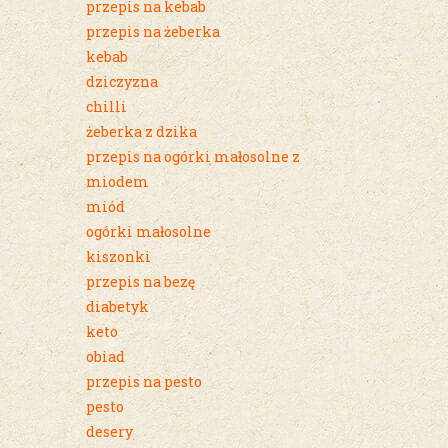
przepis na kebab
przepis na żeberka
kebab
dziczyzna
chilli
żeberka z dzika
przepis na ogórki małosolne z
miodem
miód
ogórki małosolne
kiszonki
przepis na bezę
diabetyk
keto
obiad
przepis na pesto
pesto
desery