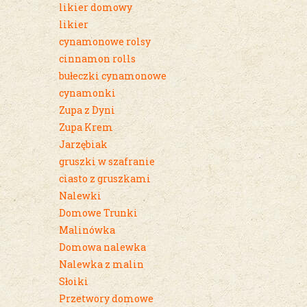
likier domowy
likier
cynamonowe rolsy
cinnamon rolls
bułeczki cynamonowe
cynamonki
Zupa z Dyni
Zupa Krem
Jarzębiak
gruszki w szafranie
ciasto z gruszkami
Nalewki
Domowe Trunki
Malinówka
Domowa nalewka
Nalewka z malin
Słoiki
Przetwory domowe