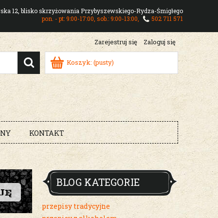
owska 12, blisko skrzyżowania Przybyszewskiego-Rydza-Śmigłego
pon. - pt: 9:00-17:00, sob.: 9:00-13:00,
502 711 571
Zarejestruj się
Zaloguj się
Koszyk:
(pusty)
RNY
KONTAKT
BLOG KATEGORIE
przepisy tradycyjne