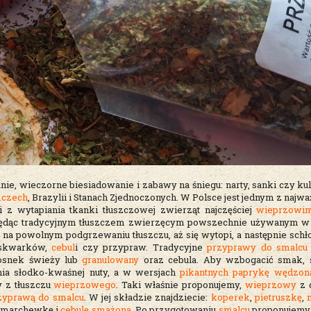
nie, wieczorne biesiadowanie i zabawy na śniegu: narty, sanki czy kul
czech
, Brazylii i Stanach Zjednoczonych. W Polsce jest jednym z najw
 z wytapiania tkanki tłuszczowej zwierząt najczęściej
wieprzowin
a, będąc tradycyjnym tłuszczem zwierzęcym powszechnie używanym w
a na powolnym podgrzewaniu tłuszczu, aż się wytopi, a następnie schł
m skwarków,
cebul
i czy przypraw. Tradycyjne
przyprawy do smalcu
zosnek świeży lub
granulowany
oraz cebula. Aby wzbogacić smak, s
ia słodko-kwaśnej nuty, a w wersjach
pikantnych paprykę wędzon
y z tłuszczu
wieprzowego
. Taki właśnie proponujemy,
wieprzowy
z 
zyprawą do smalcu
. W jej składzie znajdziecie:
koperek
,
pietruszkę
,
, marchewkę i
cebulę smażoną
. Po przygotowaniu
smalcu
proponujemy