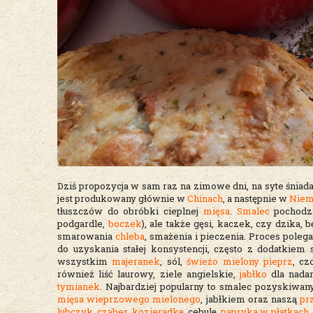
Dziś propozycja w sam raz na zimowe dni, na syte śniada
jest produkowany głównie w
Chinach
, a następnie w
Niem
tłuszczów do obróbki cieplnej
mięsa
.
Smalec
pochodzi
podgardle,
boczek
), ale także gęsi, kaczek, czy dzik
smarowania
chleba
, smażenia i pieczenia. Proces poleg
do uzyskania stałej konsystencji, często z dodatkie
wszystkim
majeranek
, sól,
świeżo mielony pieprz
, c
również liść laurowy, ziele angielskie,
jabłko
dla nadan
tymianek
. Najbardziej popularny to smalec pozyskiwan
mięsa wieprzowego mielonego
, jabłkiem oraz naszą
pr
lubczyk
,
cząber
,
kozieradkę
, cebulę,
papryka w płatkach