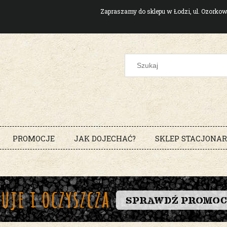
Zapraszamy do sklepu w Łodzi, ul. Ozork
PROMOCJE
JAK DOJECHAĆ?
SKLEP STACJONA