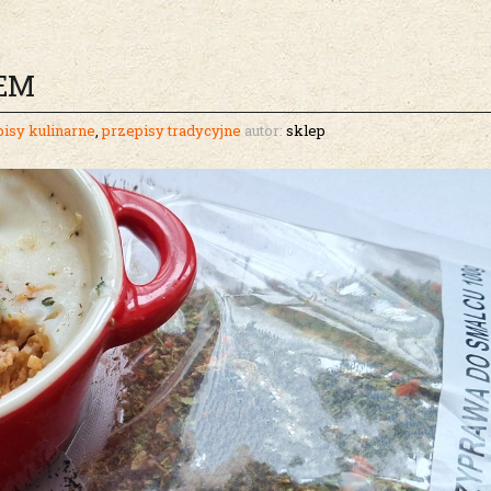
IEM
isy kulinarne
,
przepisy tradycyjne
autor:
sklep