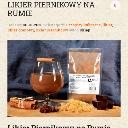
LIKIER PIERNIKOWY NA
0
RUMIE
Dodano:
08-01-2020
w kategorii:
Przepisy kulinarne
,
likier
,
likier domowy
,
likier piernikowy
autor:
sklep
Likier Piernikowy na Rumie