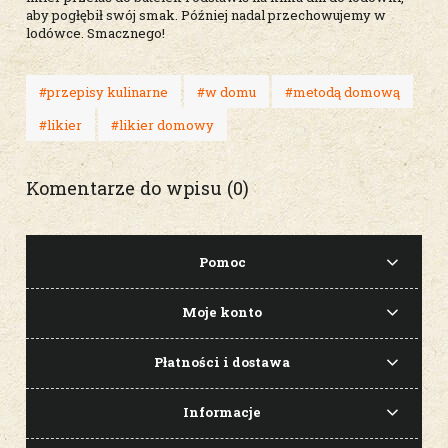
aby pogłębił swój smak. Później nadal przechowujemy w
lodówce. Smacznego!
#przepisy kulinarne
#w domu
#metodą domową
#likier
#likier domowy
Komentarze do wpisu (0)
Pomoc
Moje konto
Płatności i dostawa
Informacje