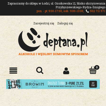
Zapraszamy do sklepu w Łodzi, ul. Ozorkowska 12, blisko skrzyżowania
Przybyszewskiego-Rydza-Śmigłego
pon. - pt: 9:00-17:00, sob.: 9:00-13:00,
502 711 571
Zarejestruj się
Zaloguj się