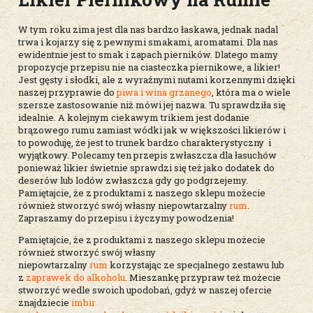
W tym roku zima jest dla nas bardzo łaskawa, jednak nadal
trwa i kojarzy się z pewnymi smakami, aromatami. Dla nas
ewidentnie jest to smak i zapach pierników. Dlatego mamy
propozycje przepisu nie na ciasteczka piernikowe, a likier!
Jest gęsty i słodki, ale z wyraźnymi nutami korzennymi dzięki
naszej przyprawie do
piwa i wina grzanego
, która ma o wiele
szersze zastosowanie niż mówi jej nazwa. Tu sprawdziła się
idealnie. A kolejnym ciekawym trikiem jest dodanie
brązowego rumu zamiast wódki jak w większości likierów i
to powoduję, że jest to trunek bardzo charakterystyczny i
wyjątkowy. Polecamy ten przepis zwłaszcza dla łasuchów
ponieważ likier świetnie sprawdzi się też jako dodatek do
deserów lub lodów zwłaszcza gdy go podgrzejemy.
Pamiętajcie, że z produktami z naszego sklepu możecie
również stworzyć swój własny niepowtarzalny
rum
.
Zapraszamy do przepisu i życzymy powodzenia!
Pamiętajcie, że z produktami z naszego sklepu możecie
również stworzyć swój własny
niepowtarzalny
rum
korzystając ze specjalnego zestawu lub
z
zaprawek do alkoholu
. Mieszankę przypraw też możecie
stworzyć wedle swoich upodobań, gdyż w naszej ofercie
znajdziecie
imbir