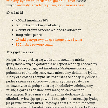
mielony
,
cynamon
,
kardamon
,
goździki
,
anyż
i wiele
innych
aromatycznych przypraw, ziół i mieszanek!
Składniki:
400ml śmietanki 36%
tabliczka gorzkiej czekolady
2 łyżki kremu orzechowo-czekoladowego
100g cukru pudru
2 łyżki przyprawy do grzanego piwa i wina
300ml brązowego rumu
Przygotowanie:
Na garnku z gotującą się wodą umieszczamy miskę
(przystosowaną do gotowania w kąpieli wodnej) i dodajemy
składniki zaczynając od śmietanki. Następnie dodajemy
połamaną czekoladę i cały czas mieszamy delikatnie łyżką.
Kiedy czekolada zaczyna się rozpuszczać dodajemy cukier
puder i krem czekoladowy oraz przyprawę i cały czas
mieszamy, aż do połączenia się składników. Zdejmujemy
miskę z garnka i odstawiamy masę do całkowitego
ostygnięcia. Kiedy masa jest już zimna dodajemy do niej
alkoholu, wlewając go powoli i energicznie mieszając łyżką
już prawie gotowy likier. Po połączeniu z rumem możemy
likier przelać do butelek i odstawić na kilka dni do lodówki,