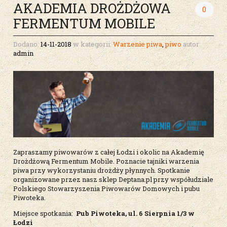
AKADEMIA DROŻDŻOWA
0
FERMENTUM MOBILE
Dodano:
14-11-2018
w kategorii:
Warzenie piwa
,
piwo
autor:
admin
Zapraszamy piwowarów z całej Łodzi i okolic na Akademię
Drożdżową Fermentum Mobile. Poznacie tajniki warzenia
piwa przy wykorzystaniu drożdży płynnych. Spotkanie
organizowane przez nasz sklep Deptana.pl przy współudziale
Polskiego Stowarzyszenia Piwowarów Domowych i pubu
Piwoteka.
Miejsce spotkania:
Pub Piwoteka, ul. 6 Sierpnia 1/3 w
Łodzi