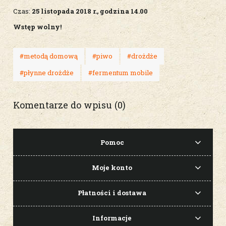
Czas:
25 listopada 2018 r., godzina 14.00
Wstęp wolny!
#metodą domową
#piwo
#drożdże
#płynne drożdże
#fermentum mobile
Komentarze do wpisu (0)
Pomoc
Moje konto
Płatności i dostawa
Informacje