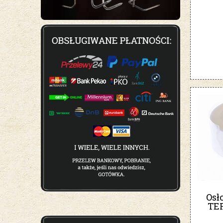
Os
TE