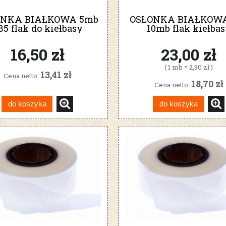
ONKA BIAŁKOWA 5mb
OSŁONKA BIAŁKOWA 
i85 flak do kiełbasy
10mb flak kiełba
szynkowej
szynkowej
16,50 zł
23,00 zł
( 1 mb = 2,30 zł )
13,41 zł
Cena netto:
18,70 zł
Cena netto:
do koszyka
do koszyka