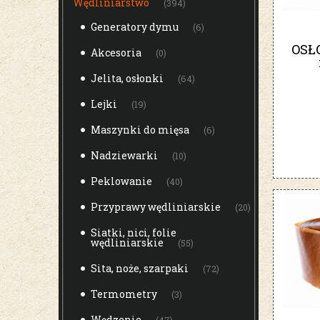
Wędliniarstwo
(394)
Generatory dymu
(6)
OSŁ
Akcesoria
(0)
Jelita, osłonki
(64)
Lejki
(19)
Maszynki do mięsa
(6)
Nadziewarki
(10)
Peklowanie
(40)
Przyprawy wędliniarskie
(20)
Siatki, nici, folie
wędliniarskie
(55)
Sita, noże, szarpaki
(72)
Termometry
(3)
Wędzenie