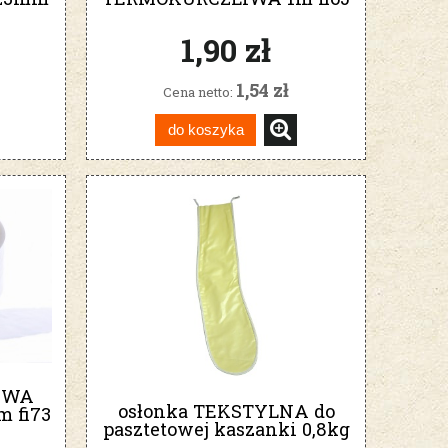
mm
1,90 zł
1,54 zł
Cena netto:
do koszyka
DWA
osłonka TEKSTYLNA do
 fi73
pasztetowej kaszanki 0,8kg