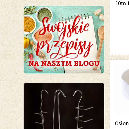
10m 
Osło