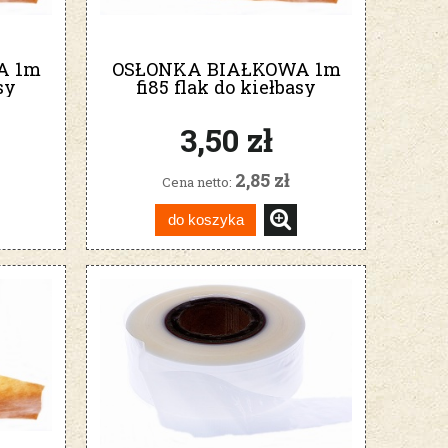
A 1m
OSŁONKA BIAŁKOWA 1m
sy
fi85 flak do kiełbasy
szynkowej
3,50 zł
2,85 zł
Cena netto:
do koszyka