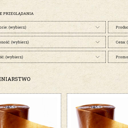
E PRZEGLĄDANIA
orie: (wybierz)
Produc
pność: (wybierz)
Cena: 
ć: (wybierz)
Promoc
INIARSTWO