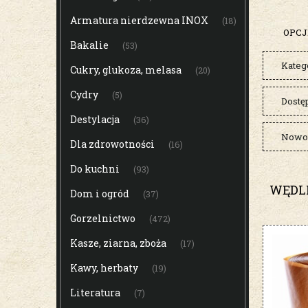
Armatura nierdzewna INOX
(18)
OPCJ
Bakalie
(53)
Kateg
Cukry, glukoza, melasa
(20)
Cydry
(5)
Dostę
Destylacja
(36)
Nowoś
Dla zdrowotności
(16)
Do kuchni
(93)
WĘDL
Dom i ogród
(37)
Gorzelnictwo
(472)
Kasze, ziarna, zboża
(17)
Kawy, herbaty
(19)
Literatura
(7)