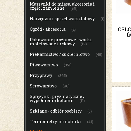
Maszynki do mięsa, akcesoria i
części zamienne
(89)
Narzędzia i sprzęt warsztatowy
(1)
OSŁ
Ogród - akcesoria
(2)
f
Pakowanie próżniowe - worki
moletowane i rękawy
(19)
Piekarnictwo / cukiernictwo
(45)
Piwowarstwo
(351)
Przyprawy
(365)
Serowarstwo
(86)
Sprężynki pryzmatyczne ,
wypełnienia kolumn
(11)
Szklane - odbiór osobisty
(0)
Termometry, minutniki
(41)