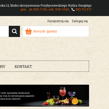
owska 12, blisko skrzyżowania Przybyszewskiego-Rydza-Śmigłego
pon. - pt: 9:00-17:00, sob.: 9:00-13:00,
502 711 571
Zarejestruj się
Zaloguj się
Koszyk:
(pusty)
RNY
KONTAKT