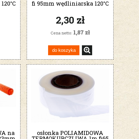
 120°C
fi 95mm wędliniarska 120°C
2,30 zł
1,87 zł
Cena netto:
do koszyka
WA na
osłonka POLIAMIDOWA
i23mm
TERMOKURCZLIWA 1m fi65