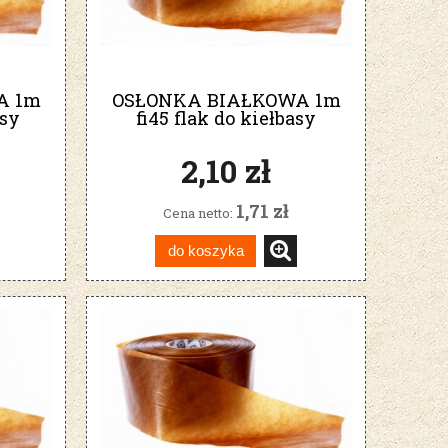
A 1m
OSŁONKA BIAŁKOWA 1m
asy
fi45 flak do kiełbasy
lisieckiej żywieckiej
2,10 zł
1,71 zł
Cena netto:
do koszyka