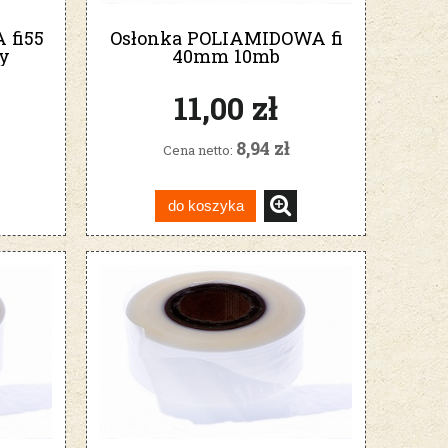
fi55
Osłonka POLIAMIDOWA fi
sy
40mm 10mb
11,00 zł
8,94 zł
Cena netto:
do koszyka