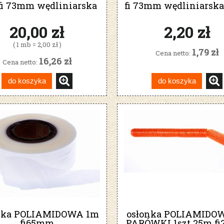
fi 73mm wędliniarska
fi 73mm wędliniarska
120°C
20,00 zł
2,20 zł
( 1 mb = 2,00 zł )
1,79 zł
Cena netto:
16,26 zł
Cena netto:
do koszyka
do koszyka
nka POLIAMIDOWA 1m
osłonka POLIAMIDO
fi65mm
PARÓWKI 1szt 25m f