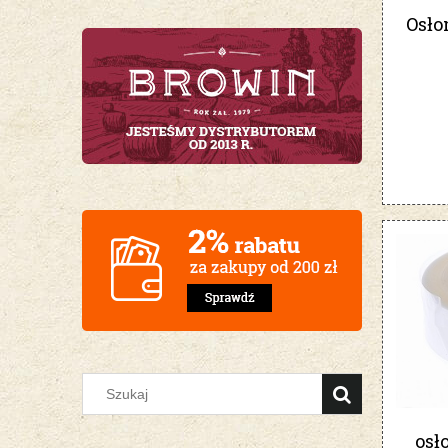
Osło
os