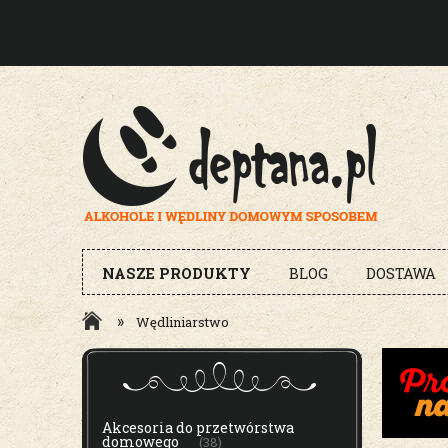
NASZE PRODUKTY
BLOG
DOSTAWA
»
Wędliniarstwo
MENU
Akcesoria do przetwórstwa
domowego
(38)