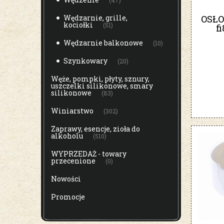
(47)
OSŁ
Wędzarnie, grille,
kociołki
(51)
f
Wędzarnie balkonowe
(10)
Szynkowary
(20)
Węże, pompki, płyty, sznury,
uszczelki silikonowe, smary
silikonowe
(83)
Winiarstwo
(302)
Zaprawy, esencje, zioła do
alkoholu
(510)
WYPRZEDAŻ - towary
przecenione
(0)
Nowości
Promocje