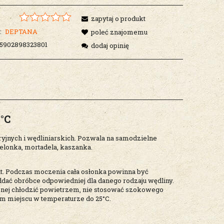
zapytaj o produkt
:
DEPTANA
poleć znajomemu
5902898323801
dodaj opinię
°C
nych i wędliniarskich. Pozwala na samodzielne
elonka, mortadela, kaszanka.
t. Podczas moczenia cała osłonka powinna być
ddać obróbce odpowiedniej dla danego rodzaju wędliny.
znej chłodzić powietrzem, nie stosować szokowego
 miejscu w temperaturze do 25°C.