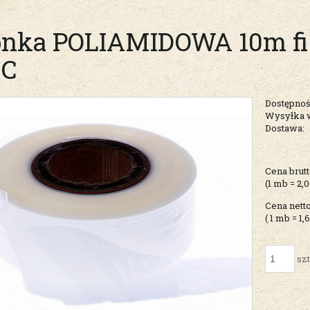
onka POLIAMIDOWA 10m fi
°C
Dostępnoś
Wysyłka 
Dostawa:
Cena nie zawiera ew
Cena brutt
kosztów płatności
(1
mb
=
2,
Cena netto
( 1
mb
=
1,
szt