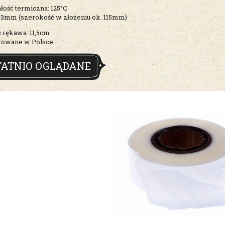
ość termiczna: 125°C
73mm (szerokość w złożeniu ok. 115mm)
 rękawa: 11,5cm
owane w Polsce
TATNIO OGLĄDANE