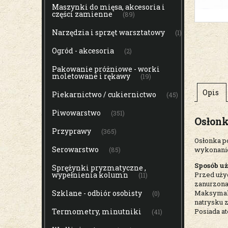
Maszynki do mięsa, akcesoria i
części zamienne
(89)
Narzędzia i sprzęt warsztatowy
(1)
Ogród - akcesoria
(2)
Pakowanie próżniowe - worki
moletowane i rękawy
(19)
Opis
Piekarnictwo / cukiernictwo
(45)
Piwowarstwo
(351)
Osłonk
Przyprawy
(365)
Osłonka p
Serowarstwo
wykonanie
(85)
Sposób u
Sprężynki pryzmatyczne ,
wypełnienia kolumn
Przed uży
(11)
zanurzona
Szklane - odbiór osobisty
Maksymaln
(0)
natrysku 
Termometry, minutniki
Posiada a
(41)