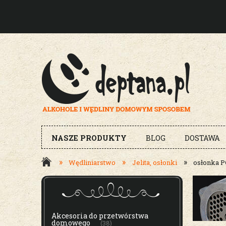
NASZE PRODUKTY
BLOG
DOSTAWA
»
»
»
Wędliniarstwo
Jelita, osłonki
osłonka 
MENU
Akcesoria do przetwórstwa
domowego
(38)