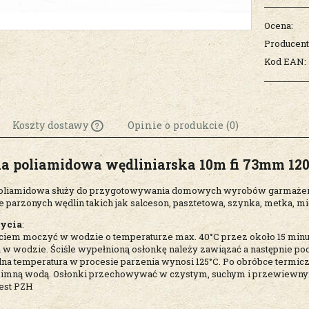
Ocena:
Producent
Kod EAN:
Koszty dostawy
Opinie o produkcie (0)
a poliamidowa wędliniarska 10m fi 73mm 120
Cena nie zawiera
ewentualnych kosztów
oliamidowa służy do przygotowywania domowych wyrobów garmażeryj
płatności
 parzonych wędlin takich jak salceson, pasztetowa, szynka, metka, mi
życia
:
ciem moczyć w wodzie o temperaturze max. 40°C przez około 15 minu
 w wodzie. Ściśle wypełnioną osłonkę należy zawiązać a następnie po
a temperatura w procesie parzenia wynosi 125°C. Po obróbce termic
zimną wodą. Osłonki przechowywać w czystym, suchym i przewiewnym
test PZH