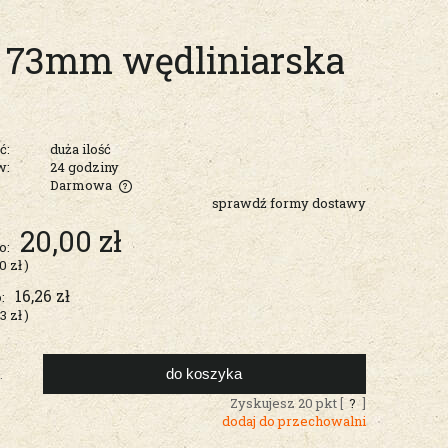
 73mm wędliniarska
ć:
duża ilość
w:
24 godziny
Darmowa
sprawdź formy dostawy
entualnych
20,00 zł
o:
00 zł
)
16,26 zł
:
63 zł
)
do koszyka
.
Zyskujesz
20
pkt [
?
]
dodaj do przechowalni