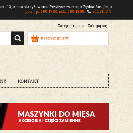
owska 12, blisko skrzyżowania Przybyszewskiego-Rydza-Śmigłego
pon. - pt: 9:00-17:00, sob.: 9:00-13:00,
502 711 571
Zarejestruj się
Zaloguj się
Koszyk:
(pusty)
RNY
KONTAKT