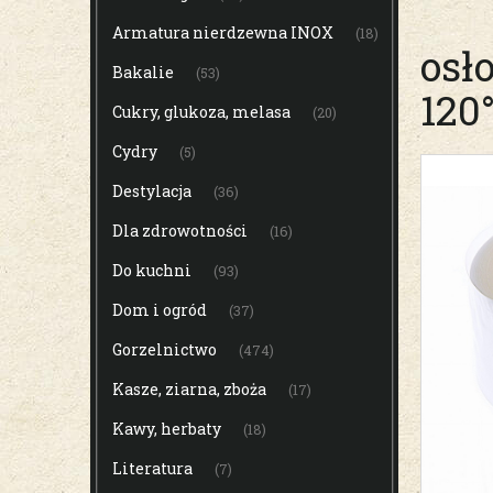
Armatura nierdzewna INOX
(18)
osł
Bakalie
(53)
120
Cukry, glukoza, melasa
(20)
Cydry
(5)
Destylacja
(36)
Dla zdrowotności
(16)
Do kuchni
(93)
Dom i ogród
(37)
Gorzelnictwo
(474)
Kasze, ziarna, zboża
(17)
Kawy, herbaty
(18)
Literatura
(7)