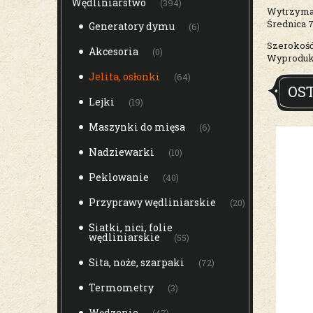
Wędliniarstwo
(394)
Wytrzymał
Średnica 
Generatory dymu
(6)
Szerokość
Akcesoria
(0)
Wyproduk
Jelita, osłonki
(64)
OS
Lejki
(19)
Maszynki do mięsa
(6)
Nadziewarki
(10)
Peklowanie
(40)
Przyprawy wędliniarskie
(20)
Siatki, nici, folie
wędliniarskie
(55)
Sita, noże, szarpaki
(72)
Termometry
(3)
Wędzenie