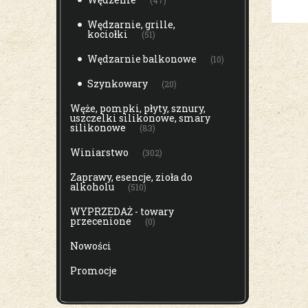
(47)
Wędzarnie, grille,
kociołki
(51)
Wędzarnie balkonowe
(10)
Szynkowary
(20)
Węże, pompki, płyty, sznury,
uszczelki silikonowe, smary
silikonowe
(83)
Winiarstwo
(302)
Zaprawy, esencje, zioła do
alkoholu
(510)
WYPRZEDAŻ - towary
przecenione
(0)
Nowości
Promocje