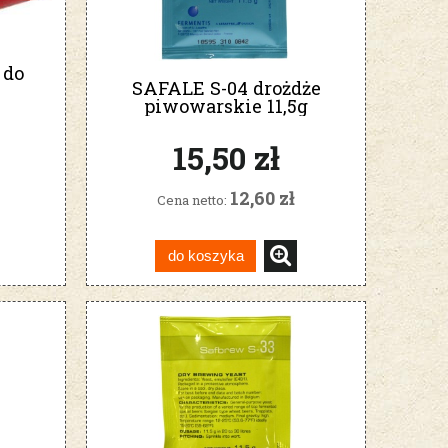
 do
SAFALE S-04 drożdże
piwowarskie 11,5g
Fermentis
15,50 zł
12,60 zł
Cena netto:
do koszyka