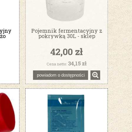
yjny
Pojemnik fermentacyjny z
żo
pokrywką 30L - sklep
stacjonarny
42,00 zł
34,15 zł
Cena netto:
powiadom o dostępności