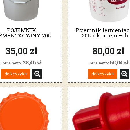
POJEMNIK
Pojemnik fermentac
RMENTACYJNY 20L
30L z kranem + du
gładki
gratisów
35,00 zł
80,00 zł
28,46 zł
65,04 zł
Cena netto:
Cena netto:
do koszyka
do koszyka