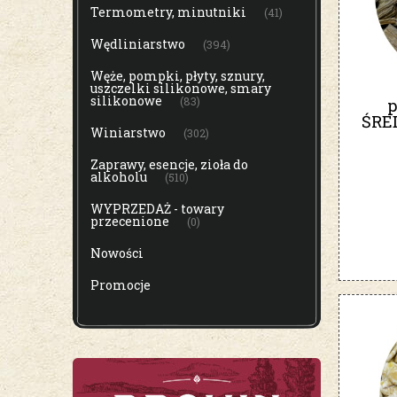
Termometry, minutniki
(41)
Wędliniarstwo
(394)
Węże, pompki, płyty, sznury,
uszczelki silikonowe, smary
silikonowe
(83)
p
ŚRE
Winiarstwo
(302)
Zaprawy, esencje, zioła do
alkoholu
(510)
WYPRZEDAŻ - towary
przecenione
(0)
Nowości
Promocje