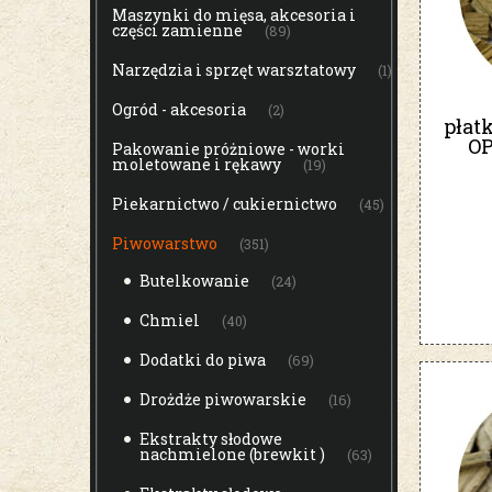
Maszynki do mięsa, akcesoria i
części zamienne
(89)
Narzędzia i sprzęt warsztatowy
(1)
Ogród - akcesoria
(2)
płat
OP
Pakowanie próżniowe - worki
moletowane i rękawy
(19)
Piekarnictwo / cukiernictwo
(45)
Piwowarstwo
(351)
Butelkowanie
(24)
Chmiel
(40)
Dodatki do piwa
(69)
Drożdże piwowarskie
(16)
Ekstrakty słodowe
nachmielone (brewkit )
(63)