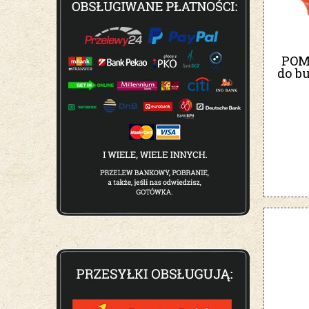
POM
do bu