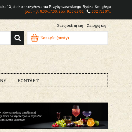
owska 12, blisko skrzyżowania Przybyszewskiego-Rydza-Śmigłego
pon. - pt: 9:00-17:00, sob.: 9:00-13:00,
502 711 571
Zarejestruj się
Zaloguj się
Koszyk:
(pusty)
RNY
KONTAKT