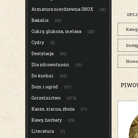
Armatura nierdzewna INOX
(18)
OPCJ
Bakalie
(53)
Kateg
Cukry, glukoza, melasa
(20)
Cydry
(5)
Dostę
Destylacja
(36)
Nowoś
Dla zdrowotności
(16)
Do kuchni
(93)
PIWO
Dom i ogród
(37)
Gorzelnictwo
(472)
Kasze, ziarna, zboża
(17)
Kawy, herbaty
(19)
Literatura
(7)