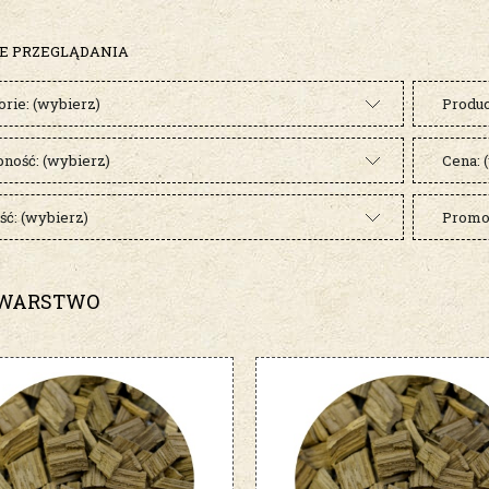
E PRZEGLĄDANIA
orie: (wybierz)
Produc
pność: (wybierz)
Cena: 
ć: (wybierz)
Promoc
WARSTWO