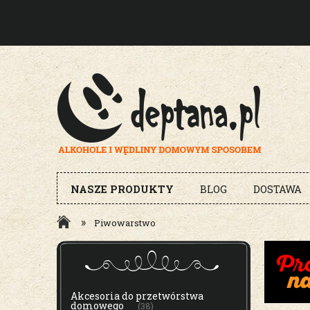
NASZE PRODUKTY
BLOG
DOSTAWA
»
Piwowarstwo
MENU
Akcesoria do przetwórstwa
domowego
(38)