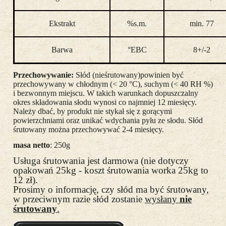
Ekstrakt
%s.m.
min. 77
Barwa
°EBC
8+/-2
Przechowywanie:
Słód (nieśrutowany)powinien być
przechowywany w chłodnym (< 20 °C), suchym (< 40 RH %)
i bezwonnym miejscu. W takich warunkach dopuszczalny
okres składowania słodu wynosi co najmniej 12 miesięcy.
Należy dbać, by produkt nie stykał się z gorącymi
powierzchniami oraz unikać wdychania pyłu ze słodu. Słód
śrutowany można przechowywać 2-4 miesięcy.
masa netto
: 250g
Usługa śrutowania jest darmowa (nie dotyczy
opakowań 25kg - koszt śrutowania worka 25kg to
12 zł).
Prosimy o informację, czy słód ma być śrutowany,
w przeciwnym razie słód zostanie
wysłany
nie
śrutowany
.