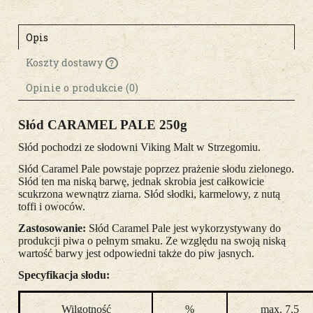
Opis
Koszty dostawy
Cena nie zawiera ewentualnych kosztów
płatności
Opinie o produkcie (0)
Słód CARAMEL PALE 250g
Słód pochodzi ze słodowni Viking Malt w Strzegomiu.
Słód Caramel Pale powstaje poprzez prażenie słodu zielonego.
Słód ten ma niską barwę, jednak skrobia jest całkowicie
scukrzona wewnątrz ziarna. Słód słodki, karmelowy, z nutą
toffi i owoców.
Zastosowanie:
Słód Caramel Pale jest wykorzystywany do
produkcji piwa o pełnym smaku. Ze względu na swoją niską
wartość barwy jest odpowiedni także do piw jasnych.
Specyfikacja słodu:
Wilgotność
%
max. 7,5