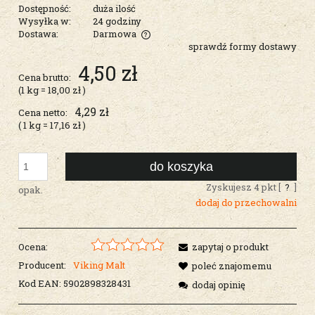
Dostępność:
duża ilość
Wysyłka w:
24 godziny
Dostawa:
Darmowa
sprawdź formy dostawy
Cena nie zawiera ewentualnych kosztów płatności
4,50 zł
Cena brutto:
(1
kg
=
18,00 zł
)
4,29 zł
Cena netto:
( 1
kg
=
17,16 zł
)
do koszyka
Zyskujesz
4
pkt [
?
]
opak.
dodaj do przechowalni
Ocena:
zapytaj o produkt
Producent:
Viking Malt
poleć znajomemu
Kod EAN:
5902898328431
dodaj opinię