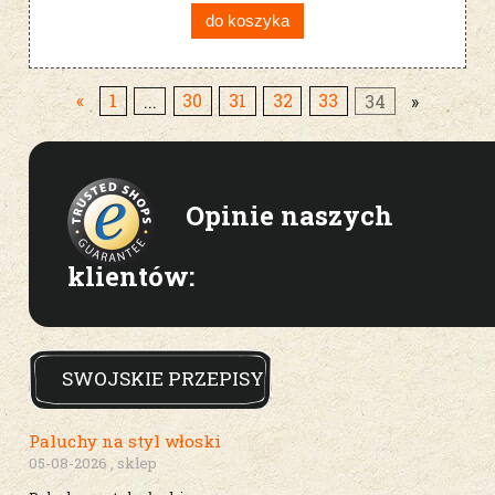
do koszyka
«
1
...
30
31
32
33
34
»
Opinie naszych
klientów:
SWOJSKIE PRZEPISY
Paluchy na styl włoski
05-08-2026 , sklep