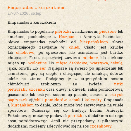
Empanadas z kurczakiem
27-07-2026 , sklep
Empanadas z kurczakiem
Empanadas to popularne
pierożki
z nadzieniem,
pieczone
lub
smażone, pochodzące z
Hiszpanii
i Ameryki Łacińskiej.
Słowo empanadas pochodzi od
hiszpańskiego
słowa
oznaczającego zawijanie w
chleb
. Ciasto jest kruche
lub
chlebowe
, po upieczeniu lub usmażeniu jest bardzo
chrupiące. Farsz najczęściej zawiera
mielone
lub siekane
mięso np.
wołowinę
lub
mięso drobiowe
,
warzywa
,
cebulę
,
jajka, oliwki lub
ser
. Najlepsze są świeżo po upieczeniu lub
usmażeniu, gdy są ciepłe i chrupiące, ale smakują dobrze
także na zimno. Podajemy je z argentyńskim sosem
chimichurri zrobionym ze świeżej
natki
pietruszki
,
czosnku
oraz oliwy z oliwek, salsą pomidorową,
guacamole lub ostrym sosem aji picante, sosem z
ostrych
papryczek
aji/
chili
,
pomidorów
,
cebuli
i
kolendry
. Empanada
z
kurczakiem
to danie, które może być serwowane na wiele
sposobów. Odnosząc się do tradycji kuchni Ameryki
Południowej, możemy podawać
pierożki
z dodatkiem ostrego
sosu pomidorowego. Jeśli nie przepadamy z pikantnymi
dodatkami, możemy zdecydować się na sos
czosnkowy
.