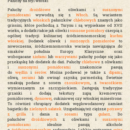
Paluchy na styl włoski
Paluchy
drożdżowe
z oliwkami i
suszonymi
pomidorami
wywodzą się z
Włoch
. Są wariantem
tradycyjnych
włoskich
paluszków
chlebowych
znanych jako
grissini, które pochodzą z Turynu i są wypiekane od XVII
wieku, a dodatki takie jak oliwki i
suszone pomidory
czerpią z
ogólnej tradycji kulinarnej śródziemnomorskiej
kuchni
włoskiej
. Dodatek oliwek i
suszonych pomidorów
to
nowoczesna, śródziemnomorska wariacja nawiązująca do
smaków południa Europy. Klasyczne oraz
wzbogacane
ziołami
lub
warzywami
paluchy podaje się jako
przekąskę lub dodatek do dań. Paluchy
chlebowe
z oliwkami
i
suszonymi pomidorami
znakomicie pasują
do
wędlin
i
serów
. Można podawać je także z
dipami
,
oliwą,
serami
lub owinąć szynką parmeńską. Świetnie
smakują podane z sosem
czosnkowym
, z
twarożkiem
wymieszanym ze szczypiorkiem. Zastępują tradycyjne
grzanki i dodają tekstury zupą kremowym:
pomidorowej,
dyniowej
, cukiniowej czy włoskiej minestrone.
To również chrupiący dodatek węglowodanowy zamiast
bagietki do
zielonych sałatek
. Uzupełniają też cięższe
potrawy
z grilla
i dania z
sosami
typu
gulasz
. Do
paluchów
drożdżowych
z oliwkami i
suszonymi
pomidorami
idealnie pasują alkohole
o
śródziemnomorskim
rodowodzie. Lekkie wytrawne
wina