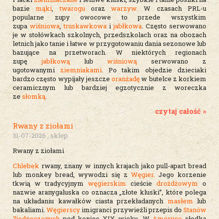
bazie
mąki
,
twarogu
oraz
warzyw.
W czasach PRL-u
popularne zupy owocowe to przede wszystkim
zupa
wiśniowa
,
truskawkowa
i
jabłkowa
. Często serwowano
je w stołówkach szkolnych, przedszkolach oraz na obozach
letnich jako tanie i łatwe w przygotowaniu dania sezonowe lub
bazujące na przetworach. W niektórych regionach
zupę
jabłkową
lub
wiśniową
serwowano z
ugotowanymi
ziemniakami
. Po takim objedzie dzieciaki
bardzo często wypijały jeszcze
oranżadę
w butelce z korkiem
ceramicznym lub bardziej egzotycznie z woreczka
ze
słomką
.
czytaj całość »
Rwany z ziołami
31-07-2026 , sklep
Rwany z ziołami
Chlebek
rwany, znany w innych krajach jako pull-apart bread
lub monkey bread, wywodzi się z
Węgier.
Jego korzenie
tkwią w tradycyjnym
węgierskim
cieście
drożdżowym
o
nazwie aranygaluska co oznacza „złote kluski”, które polega
na układaniu kawałków ciasta przekładanych
masłem
lub
bakaliami.
Węgierscy
imigranci przywieźli przepis do
Stanów
Zjednoczonych
pod koniec XIX wieku. W
Ameryce
słodka