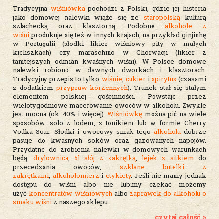
Tradycyjna
wiśniówka
pochodzi z Polski, gdzie jej historia
jako domowej nalewki wiąże się ze
staropolską
kulturą
szlachecką oraz klasztorną. Podobne
alkohole z
wiśni
produkuje się też w innych krajach, na przykład ginjinhę
w Portugalii (słodki likier wiśniowy pity w małych
kieliszkach) czy maraschino w Chorwacji (likier z
tamtejszych odmian kwaśnych wiśni). W Polsce domowe
nalewki robiono w dawnych dworkach i klasztorach.
Tradycyjny przepis to tylko
wiśnie
,
cukier
i
spirytus
(czasami
z dodatkiem
przypraw korzennych
). Trunek stał się stałym
elementem polskiej gościnności. Powstaje przez
wielotygodniowe macerowanie owoców w alkoholu. Zwykle
jest mocna (ok. 40% i więcej).
Wiśniówkę
można pić na wiele
sposobów: solo z lodem, z tonikiem lub w formie Cherry
Vodka Sour. Słodki i owocowy smak tego
alkoholu
dobrze
pasuje do kwaśnych soków oraz gazowanych napojów.
Przydatne do zrobienia nalewki w domowych warunkach
będą:
drylownica
,
5l słój z zakrętką
,
lejek z sitkiem
do
przecedzania owoców,
szklane butelki z
zakrętkami
,
alkoholomierz
i
etykiety
. Jeśli nie mamy jednak
dostępu do wiśni albo nie lubimy czekać możemy
użyć
koncentratów wiśniowych
albo
zaprawek do alkoholu o
smaku wiśni
z naszego sklepu.
czytaj całość »