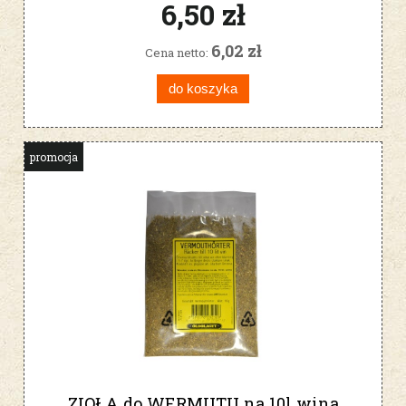
6,50 zł
6,02 zł
Cena netto:
do koszyka
promocja
ZIOŁA do WERMUTU na 10l wina