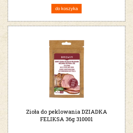
do koszyka
Zioła do peklowania DZIADKA
FELIKSA 36g 310001