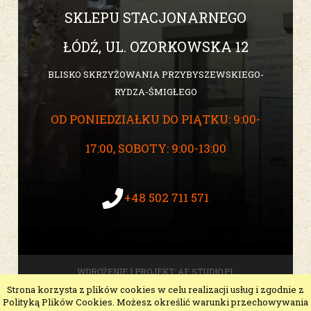
SKLEPU STACJONARNEGO
ŁÓDŹ, UL. OZORKOWSKA 12
BLISKO SKRZYŻOWANIA PRZYBYSZEWSKIEGO-
RYDZA-ŚMIGŁEGO
OD PONIEDZIAŁKU DO PIĄTKU: 9:00-
17:00, SOBOTY: 9:00-13:00
+48 502 711 571
WDROŻENIE I PROJEKT:
AF STUDIO.PL
Strona korzysta z plików cookies w celu realizacji usług i zgodnie z
pokaż pełną wersję strony
Polityką Plików Cookies. Możesz określić warunki przechowywania