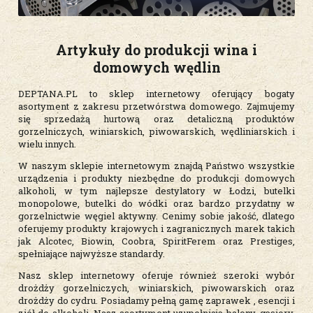
Artykuły do produkcji wina i
domowych wędlin
DEPTANA.PL to sklep internetowy oferujący bogaty
asortyment z zakresu przetwórstwa domowego. Zajmujemy
się sprzedażą hurtową oraz detaliczną produktów
gorzelniczych, winiarskich, piwowarskich, wędliniarskich i
wielu innych.
W naszym sklepie internetowym znajdą Państwo wszystkie
urządzenia i produkty niezbędne do produkcji domowych
alkoholi, w tym najlepsze destylatory w Łodzi, butelki
monopolowe, butelki do wódki oraz bardzo przydatny w
gorzelnictwie węgiel aktywny. Cenimy sobie jakość, dlatego
oferujemy produkty krajowych i zagranicznych marek takich
jak Alcotec, Biowin, Coobra, SpiritFerem oraz Prestiges,
spełniające najwyższe standardy.
Nasz sklep internetowy oferuje również szeroki wybór
drożdży gorzelniczych, winiarskich, piwowarskich oraz
drożdży do cydru. Posiadamy pełną gamę zaprawek , esencji i