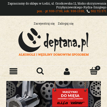
Zapraszamy do sklepu w Łodzi, ul. Ozorkowska 12, blisko skrzyżowania
Przybyszewskiego-Rydza-Śmigłego
pon. - pt: 9:00-17:00, sob.: 9:00-13:00,
502 711 571
Zarejestruj się
Zaloguj się