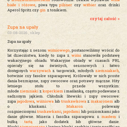
białe i różowe
, piwa typu
pilsner
czy
witbier
oraz drinki
Aperol Spritz czy
gin
z tonikiem.
czytaj całość »
Zupa na upały
03-08-2026 , sklep
Zupa na upały
Korzystając z sezonu
wiśniowego
, postanowiliśmy wrócić do
lat dzieciństwa, kiedy to zupa z
wiśni
stanowiła podstawę
wakacyjnego obiadu. Wakacyjne obiady w czasach PRL
opierały się na świeżych, sezonowych i łatwo
dostępnych
warzywach
z targowisk, młodych
ziemniakach
,
botwinie czy fasolce szparagowej. Królowały w nich proste
dania bezmięsne, zupy owocowe oraz potrawy mączne. Hity
letniego stołu to przede wszystkim:
młode
ziemniaki
z
koperkiem
i maślanką, często podawane z
sadzonym jajkiem. Chłodnik litewski i zupy owocowe:
zupa
jagodowa
,
wiśniowa
lub
truskawkowa
z
makaronem
alb
o kluskami.
Makaron
polewany
rozgniecionymi
truskawkami
,
jagodami
lub poziomkami jako
danie główne. Mizeria i fasolka szparagowa: z
masłem
i
bułką
tartą
jako dodatek lub główne danie.
Placki
ziemniaczane
i leniwe kluski, szybkie i tanie posiłki na