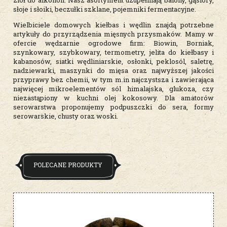
ziół do alkoholi. Nasz asortyment uzupełniają balony, gąsiory,
słoje i słoiki, beczułki szklane, pojemniki fermentacyjne.
Wielbiciele domowych kiełbas i wędlin znajdą potrzebne
artykuły do przyrządzenia mięsnych przysmaków. Mamy w
ofercie wędzarnie ogrodowe firm: Biowin, Borniak,
szynkowary, szybkowary, termometry, jelita do kiełbasy i
kabanosów, siatki wędliniarskie, osłonki, peklosól, saletrę,
nadziewarki, maszynki do mięsa oraz najwyższej jakości
przyprawy bez chemii, w tym m.in najczystsza i zawierająca
najwięcej mikroelementów sól himalajska, glukoza, czy
niezastąpiony w kuchni olej kokosowy. Dla amatorów
serowarstwa proponujemy podpuszczki do sera, formy
serowarskie, chusty oraz woski.
POLECANE PRODUKTY