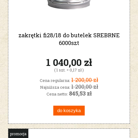
zakrętki fi28/18 do butelek SREBRNE
6000szt
1 040,00 zł
( 1 szt. = 0,17 zł )
1 200,00 zł
Cena regularna:
1 200,00 zł
Najniższa cena:
845,53 zł
Cena netto:
do koszyka
promocja