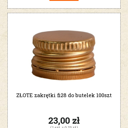
ZŁOTE zakrętki fi28 do butelek 100szt
23,00 zł
( 1 szt. = 0,23 zł )