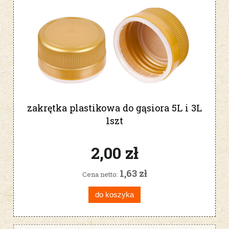
zakrętka plastikowa do gąsiora 5L i 3L
1szt
2,00 zł
1,63 zł
Cena netto:
do koszyka