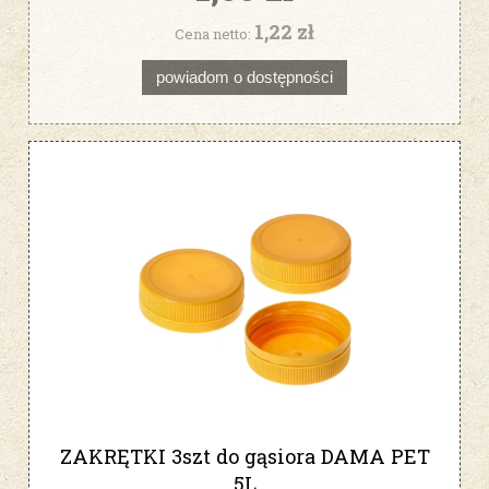
1,22 zł
Cena netto:
powiadom o dostępności
ZAKRĘTKI 3szt do gąsiora DAMA PET
5L