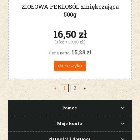
ZIOŁOWA PEKLOSÓL zmiękczająca
500g
16,50 zł
( 1 kg = 33,00 zł )
15,28 zł
Cena netto:
do koszyka
«
1
2
»
Pomoc
Moje konto
Płatności i dostawa