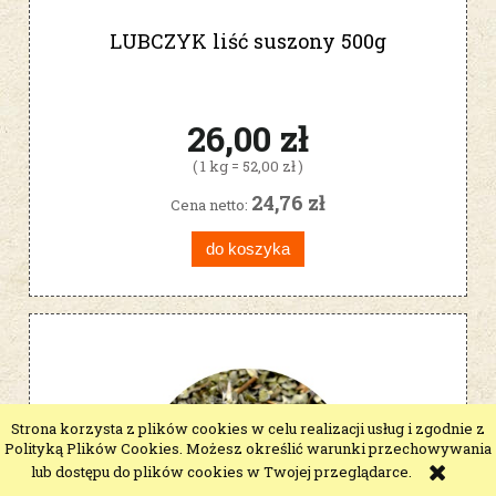
LUBCZYK liść suszony 500g
26,00 zł
( 1 kg = 52,00 zł )
24,76 zł
Cena netto:
do koszyka
Strona korzysta z plików cookies w celu realizacji usług i zgodnie z
Polityką Plików Cookies. Możesz określić warunki przechowywania
lub dostępu do plików cookies w Twojej przeglądarce.