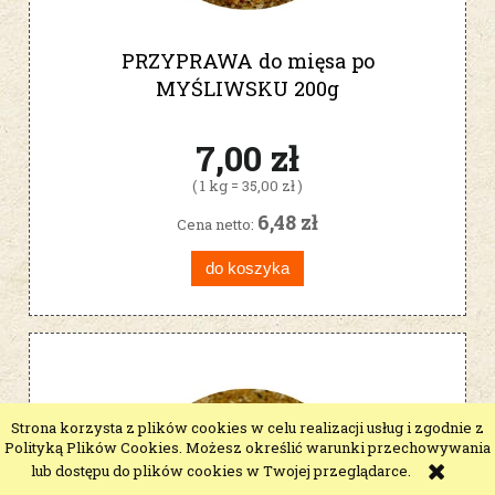
PRZYPRAWA do mięsa po
MYŚLIWSKU 200g
7,00 zł
( 1 kg = 35,00 zł )
6,48 zł
Cena netto:
do koszyka
Strona korzysta z plików cookies w celu realizacji usług i zgodnie z
Polityką Plików Cookies. Możesz określić warunki przechowywania
lub dostępu do plików cookies w Twojej przeglądarce.