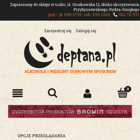
Zapraszamy do sklepu w Łodzi, ul. Ozorkowska 12, blisko skrzyżowania
Przybyszewskiego-Rydza-Śmigłego
pon. - pt: 9:00-17:00, sob.: 9:00-13:00,
502 711 571
Zarejestruj się
Zaloguj się
OPCJE PRZEGLĄDANIA