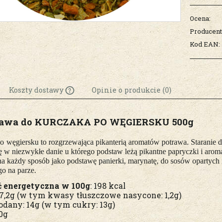
Ocena:
Producent
Kod EAN:
Koszty dostawy
Opinie o produkcie (0)
Cena nie zawiera
rawa do KURCZAKA PO WĘGIERSKU 500g
ewentualnych kosztów
płatności
po
węgiersku to rozgrzewająca pikanterią aromatów potrawa. Staranie
ę w niezwykłe danie u którego podstaw leżą pikantne papryczki i arom
a każdy sposób jako podstawę panierki, marynatę, do sosów opartych n
o na parze.
 energetyczna w 100g
: 198 kcal
 7,2g (w tym kwasy tłuszczowe nasycone: 1,2g)
dany: 14g (w tym cukry: 13g)
10g