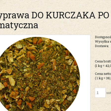
yprawa DO KURCZAKA PO
matyczna
Dostępnoś
Wysyłka 
Dostawa:
Cena nie zawiera ew
Cena brutt
kosztów płatności
(1
kg
=
42,
Cena netto
( 1
kg
=
38,
szt