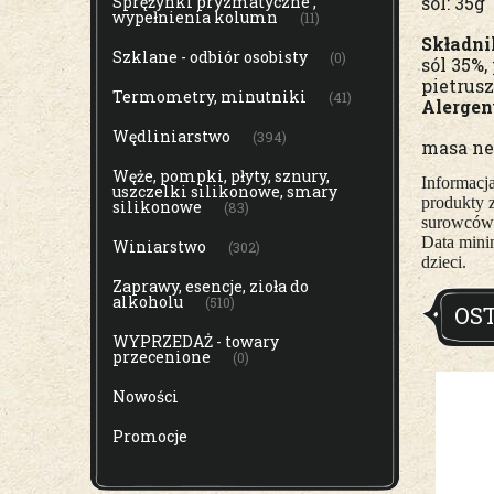
Sprężynki pryzmatyczne ,
sól: 35g
wypełnienia kolumn
(11)
Składni
Szklane - odbiór osobisty
(0)
sól 35%,
pietrusz
Termometry, minutniki
(41)
Alerge
Wędliniarstwo
(394)
masa ne
Węże, pompki, płyty, sznury,
Informacj
uszczelki silikonowe, smary
produkty 
silikonowe
(83)
surowców
Data mini
Winiarstwo
(302)
dzieci.
Zaprawy, esencje, zioła do
alkoholu
(510)
OS
WYPRZEDAŻ - towary
przecenione
(0)
Nowości
Promocje