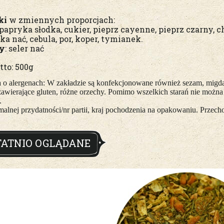
ki
w zmiennych proporcjach:
 papryka słodka, cukier, pieprz cayenne, pieprz czarny,
ka nać, cebula, por, koper, tymianek.
ny
: seler nać
tto: 500g
a o alergenach: W zakładzie są konfekcjonowane również sezam, migdał
zawierające gluten, różne orzechy. Pomimo wszelkich starań nie moż
.
malnej przydatności/nr partii, kraj pochodzenia na opakowaniu. Prz
TATNIO OGLĄDANE