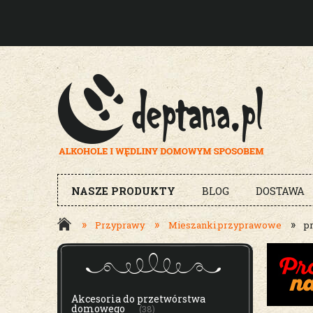
NASZE PRODUKTY
BLOG
DOSTAWA
»
»
»
Przyprawy
Mieszanki przyprawowe
p
MENU
Akcesoria do przetwórstwa
domowego
(38)