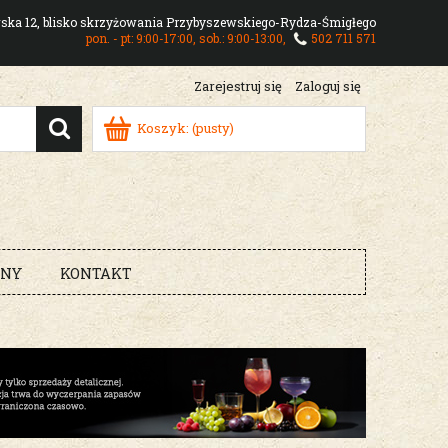
owska 12, blisko skrzyżowania Przybyszewskiego-Rydza-Śmigłego
pon. - pt: 9:00-17:00, sob.: 9:00-13:00,
502 711 571
Zarejestruj się
Zaloguj się
Koszyk:
(pusty)
RNY
KONTAKT