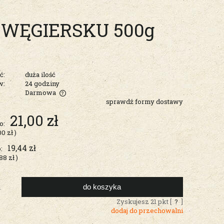
 WĘGIERSKU 500g
ć:
duża ilość
w:
24 godziny
Darmowa
sprawdź formy dostawy
entualnych
21,00 zł
o:
00 zł
)
19,44 zł
:
88 zł
)
do koszyka
.
Zyskujesz
21
pkt [
?
]
dodaj do przechowalni