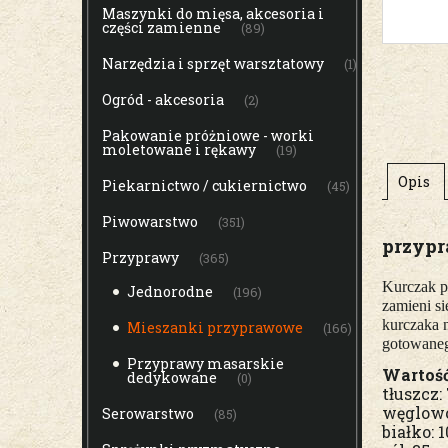
Maszynki do mięsa, akcesoria i
części zamienne
(89)
Narzędzia i sprzęt warsztatowy
(1)
Ogród - akcesoria
(2)
Pakowanie próżniowe - worki
moletowane i rękawy
(19)
Opis
Piekarnictwo / cukiernictwo
(45)
Piwowarstwo
(351)
przyp
Przyprawy
(365)
Kurczak 
Jednorodne
(196)
zamieni si
kurczaka n
Mieszanki przyprawowe
(166)
gotowaneg
Przyprawy masarskie
Wartość
dedykowane
(0)
tłuszcz:
węglowo
Serowarstwo
(85)
białko: 