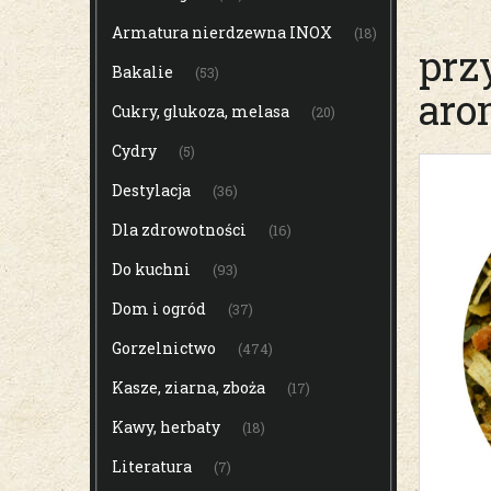
Armatura nierdzewna INOX
(18)
prz
Bakalie
(53)
aro
Cukry, glukoza, melasa
(20)
Cydry
(5)
Destylacja
(36)
Dla zdrowotności
(16)
Do kuchni
(93)
Dom i ogród
(37)
Gorzelnictwo
(474)
Kasze, ziarna, zboża
(17)
Kawy, herbaty
(18)
Literatura
(7)