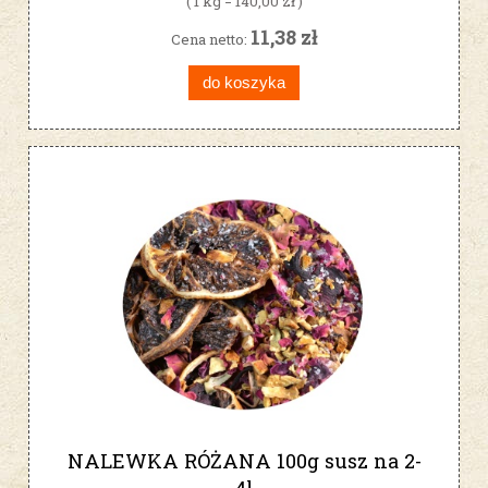
( 1 kg = 140,00 zł )
11,38 zł
Cena netto:
do koszyka
NALEWKA RÓŻANA 100g susz na 2-
4l