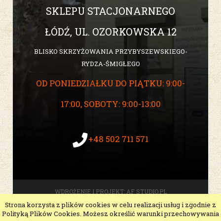
SKLEPU STACJONARNEGO
ŁÓDŹ, UL. OZORKOWSKA 12
BLISKO SKRZYŻOWANIA PRZYBYSZEWSKIEGO-
RYDZA-ŚMIGŁEGO
OD PONIEDZIAŁKU DO PIĄTKU: 9:00-
17:00, SOBOTY: 9:00-13:00
+48 502 711 571
WDROŻENIE I PROJEKT:
AF STUDIO.PL
Strona korzysta z plików cookies w celu realizacji usług i zgodnie z
pokaż pełną wersję strony
Polityką Plików Cookies. Możesz określić warunki przechowywania