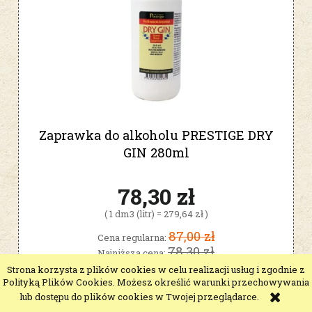
Zaprawka do alkoholu PRESTIGE DRY
GIN 280ml
78,30 zł
( 1 dm3 (litr) = 279,64 zł )
87,00 zł
Cena regularna:
78,30 zł
Najniższa cena:
63,66 zł
Cena netto:
Strona korzysta z plików cookies w celu realizacji usług i zgodnie z
Polityką Plików Cookies. Możesz określić warunki przechowywania
lub dostępu do plików cookies w Twojej przeglądarce.
do koszyka