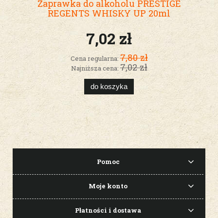
Zaprawka do alkoholu PRESTIGE
REGENTS WHISKY UP 20ml
7,02 zł
7,80 zł
Cena regularna:
7,02 zł
Najniższa cena:
do koszyka
Pomoc
Moje konto
Płatności i dostawa