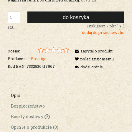
do koszyka
Zyskujesz
7
pkt [
?
]
szt.
dodaj do przechowalni
Ocena:
zapytaj o produkt
Producent:
Prestige
poleć znajomemu
Kod EAN:
7332526417967
dodaj opinię
Opis
Bezpieczeństwo
Koszty dostawy
Cena nie zawiera ewentualnych kosztów
płatności
Opinie o produkcie (0)