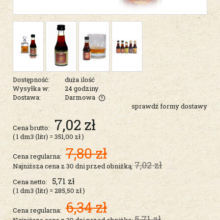
Dostępność:
duża ilość
Wysyłka w:
24 godziny
Dostawa:
Darmowa
sprawdź formy dostawy
Cena nie zawiera ewentualnych kosztów płatności
7,02 zł
Cena brutto:
( 1
dm3 (litr)
=
351,00 zł
)
7,80 zł
Cena regularna:
7,02 zł
Najniższa cena z 30 dni przed obniżką:
5,71 zł
Cena netto:
( 1
dm3 (litr)
=
285,50 zł
)
6,34 zł
Cena regularna:
5,71 zł
Najniższa cena z 30 dni przed obniżką: