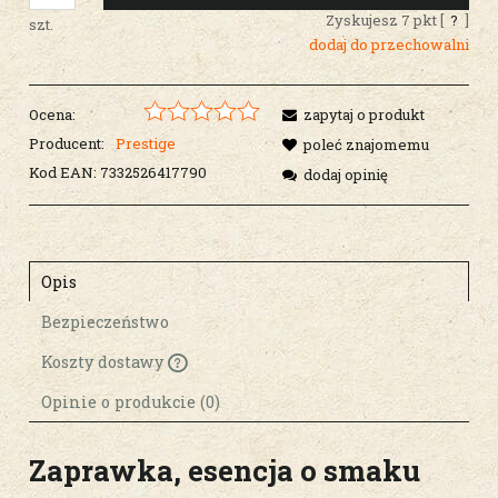
Zyskujesz
7
pkt [
?
]
szt.
dodaj do przechowalni
Ocena:
zapytaj o produkt
Producent:
Prestige
poleć znajomemu
Kod EAN:
7332526417790
dodaj opinię
Opis
Bezpieczeństwo
Koszty dostawy
Cena nie zawiera ewentualnych kosztów
płatności
Opinie o produkcie (0)
Zaprawka, esencja o smaku