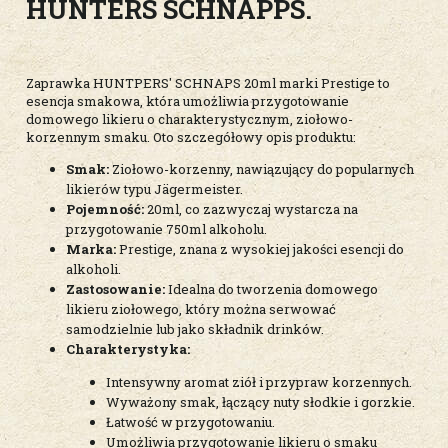
HUNTERS SCHNAPPS
.
Zaprawka HUNTPERS' SCHNAPS 20ml marki Prestige to
esencja smakowa, która umożliwia przygotowanie
domowego likieru o charakterystycznym, ziołowo-
korzennym smaku. Oto szczegółowy opis produktu:
Smak:
Ziołowo-korzenny, nawiązujący do popularnych
likierów typu Jägermeister.
Pojemność:
20ml, co zazwyczaj wystarcza na
przygotowanie 750ml alkoholu.
Marka:
Prestige, znana z wysokiej jakości esencji do
alkoholi.
Zastosowanie:
Idealna do tworzenia domowego
likieru ziołowego, który można serwować
samodzielnie lub jako składnik drinków.
Charakterystyka:
Intensywny aromat ziół i przypraw korzennych.
Wyważony smak, łączący nuty słodkie i gorzkie.
Łatwość w przygotowaniu.
Umożliwia przygotowanie likieru o smaku