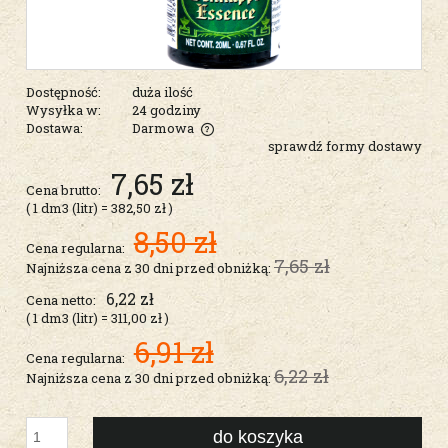
Dostępność:
duża ilość
Wysyłka w:
24 godziny
Dostawa:
Darmowa
sprawdź formy dostawy
Cena nie zawiera ewentualnych kosztów płatności
7,65 zł
Cena brutto:
( 1
dm3 (litr)
=
382,50 zł
)
8,50 zł
Cena regularna:
7,65 zł
Najniższa cena z 30 dni przed obniżką:
6,22 zł
Cena netto:
( 1
dm3 (litr)
=
311,00 zł
)
6,91 zł
Cena regularna:
6,22 zł
Najniższa cena z 30 dni przed obniżką:
do koszyka