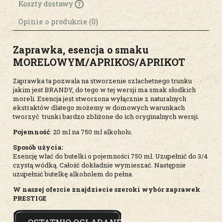
Koszty dostawy
Cena nie zawiera ewentualnych kosztów
płatności
Opinie o produkcie (0)
Zaprawka, esencja o smaku
MORELOWYM/APRIKOS/APRIKOT
Zaprawka ta pozwala na stworzenie szlachetnego trunku
jakim jest BRANDY, do tego w tej wersji ma smak słodkich
moreli. Esencja jest stworzona wyłącznie z naturalnych
ekstraktów dlatego możemy w domowych warunkach
tworzyć trunki bardzo zbliżone do ich oryginalnych wersji.
Pojemność
: 20 ml na 750 ml alkoholu.
Sposób użycia:
Esencję wlać do butelki o pojemności 750 ml. Uzupełnić do 3/4
czystą wódką. Całość dokładnie wymieszać. Następnie
uzupełnić butelkę alkoholem do pełna.
W naszej ofercie znajdziecie szeroki wybór zaprawek
PRESTIGE