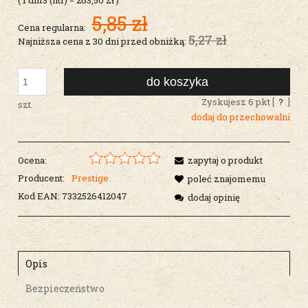
5,85 zł
Cena regularna:
5,27 zł
Najniższa cena z 30 dni przed obniżką:
do koszyka
Zyskujesz
6
pkt [
?
]
szt.
dodaj do przechowalni
Ocena:
zapytaj o produkt
Producent:
Prestige
poleć znajomemu
Kod EAN:
7332526412047
dodaj opinię
Opis
Bezpieczeństwo