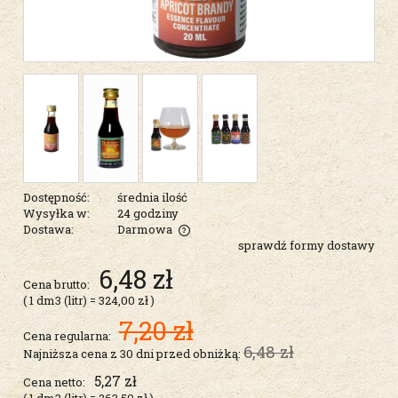
Dostępność:
średnia ilość
Wysyłka w:
24 godziny
Dostawa:
Darmowa
sprawdź formy dostawy
Cena nie zawiera ewentualnych kosztów płatności
6,48 zł
Cena brutto:
( 1
dm3 (litr)
=
324,00 zł
)
7,20 zł
Cena regularna:
6,48 zł
Najniższa cena z 30 dni przed obniżką:
5,27 zł
Cena netto:
( 1
dm3 (litr)
=
263,50 zł
)