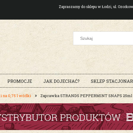
Zapraszamy do sklepu w Łodzi, ul. Ozork
PROMOCJE
JAK DOJECHAĆ?
SKLEP STACJONA
»
 na 0,75 l wódki
Zaprawka STRANDS PEPPERMINT SNAPS 25ml