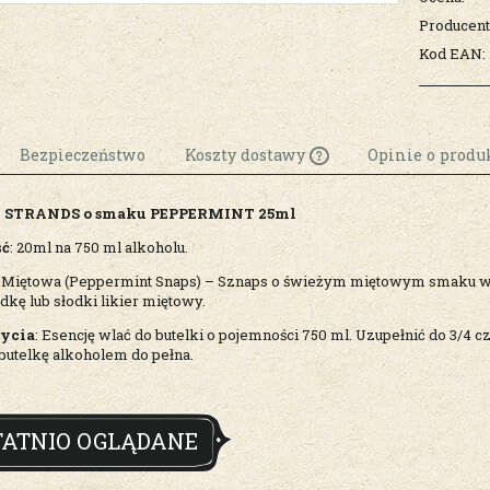
Producent
Kod EAN:
Bezpieczeństwo
Koszty dostawy
Opinie o produk
 STRANDS o smaku PEPPERMINT 25ml
Cena nie zawiera
ewentualnych k
ść
: 20ml na 750 ml alkoholu.
płatności
Miętowa (Peppermint Snaps) – Sznaps o świeżym miętowym smaku w
kę lub słodki likier miętowy.
życia
: Esencję wlać do butelki o pojemności 750 ml. Uzupełnić do 3/4
butelkę alkoholem do pełna.
TATNIO OGLĄDANE