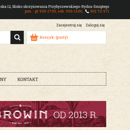
owska 12, blisko skrzyżowania Przybyszewskiego-Rydza-Śmigłego
pon. - pt: 9:00-17:00, sob.: 9:00-13:00,
502 711 571
Zarejestruj się
Zaloguj się
Koszyk:
(pusty)
RNY
KONTAKT