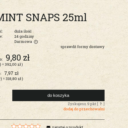
MINT SNAPS 25ml
ć:
duża ilość
w:
24 godziny
Darmowa
sprawdź formy dostawy
entualnych
9,80 zł
o:
)
=
392,00 zł
)
7,97 zł
:
r)
=
318,80 zł
)
do koszyka
.
Zyskujesz
9
pkt [
?
]
dodaj do przechowalni
zapytaj o produkt