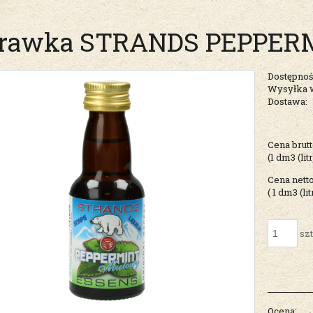
rawka STRANDS PEPPER
Dostępnoś
Wysyłka 
Dostawa:
Cena nie zawiera ew
Cena brutt
kosztów płatności
(1
dm3 (litr
Cena netto
( 1
dm3 (lit
szt
Ocena: