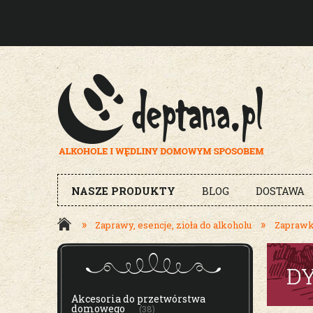
NASZE PRODUKTY
BLOG
DOSTAWA
»
»
Zaprawy, esencje, zioła do alkoholu
Zaprawki
MENU
Akcesoria do przetwórstwa
domowego
(38)