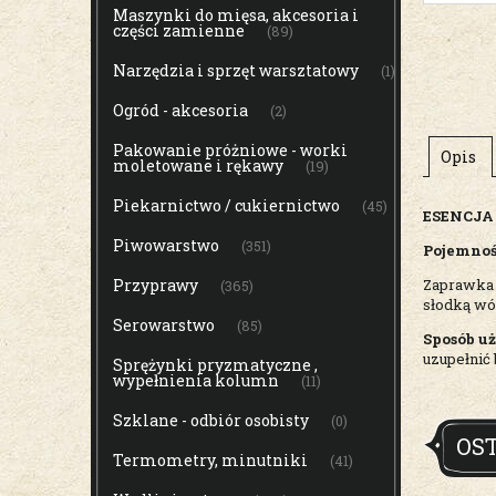
Maszynki do mięsa, akcesoria i
części zamienne
(89)
Narzędzia i sprzęt warsztatowy
(1)
Ogród - akcesoria
(2)
Pakowanie próżniowe - worki
Opis
moletowane i rękawy
(19)
Piekarnictwo / cukiernictwo
(45)
ESENCJA
Piwowarstwo
(351)
Pojemno
Zaprawka 
Przyprawy
(365)
słodką wód
Serowarstwo
(85)
Sposób u
uzupełnić 
Sprężynki pryzmatyczne ,
wypełnienia kolumn
(11)
Szklane - odbiór osobisty
(0)
OS
Termometry, minutniki
(41)