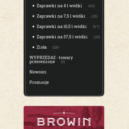
Zaprawki na 4 l wódki
(43)
Zaprawki na 7,5 l wódki
(25)
Zaprawki na 10,5 l wódki
(67)
Zaprawki na 37,5 l wódki
(40)
Zioła
(28)
WYPRZEDAŻ - towary
przecenione
(0)
Nowości
Promocje