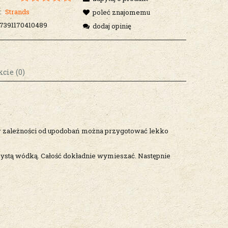
:
Strands
poleć znajomemu
7391170410489
dodaj opinię
cie (0)
osztów
 zależności od upodobań można przygotować lekko
 czystą wódką. Całość dokładnie wymieszać. Następnie