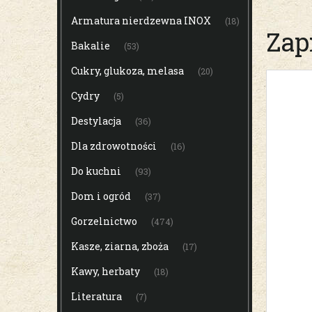
Armatura nierdzewna INOX
(18)
Zap
Bakalie
(53)
Cukry, glukoza, melasa
(20)
Cydry
(5)
Destylacja
(36)
Dla zdrowotności
(16)
Do kuchni
(93)
Dom i ogród
(37)
Gorzelnictwo
(474)
Kasze, ziarna, zboża
(17)
Kawy, herbaty
(18)
Literatura
(7)