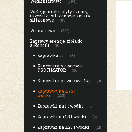
Wędliniarstwo
(394)
Węże, pompki, płyty, sznury,
uszczelki silikonowe, smary
silikonowe
(83)
Winiarstwo
(302)
Zaprawy, esencje, zioła do
alkoholu
(510)
Zaprawka 5L
(8)
Koncentraty owocowe
PROFIMATOR
(36)
Koncentraty owocowe 1kg
(0)
Zaprawki na 0,75 l
wódki
(225)
Zaprawki na 1 l wódki
(0)
Zaprawki na 1,5 l wódki
(8)
Zaprawki na 2,25 l wódki
(21)