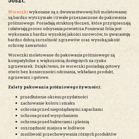
50szt.
Woreczki
wykonane są z dwuwarstwowej foli moletowanej
są bardzo wytrzymałe i trwałe przeznaczone do pakowania
próżniowego. Posiadają strukturę tłoczeń, które przyspieszają
i ułatwiają proces odsysania powietrza.Ponieważ folia jest
wykonana z bardzo wysokiej jakości surowców, to gwarantuję
bardzo dobrą szczelność zgrzewów oraz wysoką jakość
ochrony zawartości.
Woreczki moletowane do pakowania próżniowego są
kompatybilne z większością dostępnych na rynku
zgrzewarek. Dzięki temu, że woreczki posiadają gotowy
otwór bez konieczności odcinania, wkładasz produkt,
zgrzewasz i gotowe.
Zalety pakowania próżniowego żywności:
przedłużenie okresu przydatności
zachowanie koloru i smaku
ochrona przed niepożądanymi zapachami
ochrona przed wysychaniem
ochrona przed bakteriami i pleśnią
oszczędność miejsca w lodówce
możliwość przechowywania różnych produktów