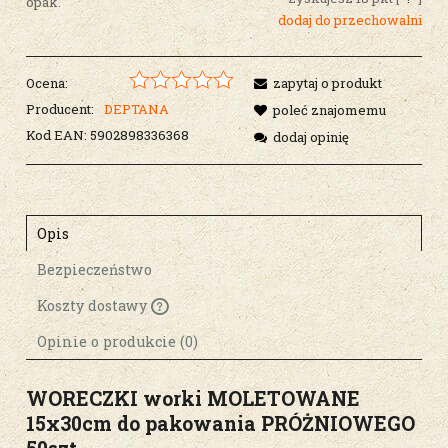
opak.
dodaj do przechowalni
Ocena:
zapytaj o produkt
Producent:
DEPTANA
poleć znajomemu
Kod EAN:
5902898336368
dodaj opinię
Opis
Bezpieczeństwo
Koszty dostawy
Cena nie zawiera ewentualnych kosztów
płatności
Opinie o produkcie (0)
WORECZKI worki MOLETOWANE
15x30cm do pakowania PRÓŻNIOWEGO