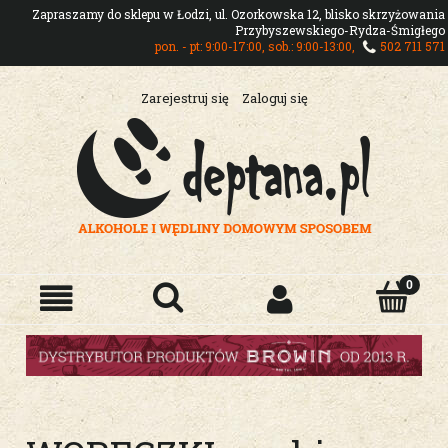
Zapraszamy do sklepu w Łodzi, ul. Ozorkowska 12, blisko skrzyżowania
Przybyszewskiego-Rydza-Śmigłego
pon. - pt: 9:00-17:00, sob.: 9:00-13:00,
502 711 571
Zarejestruj się
Zaloguj się