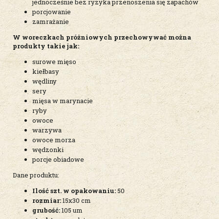
jednocześnie bez ryzyka przenoszenia się zapachów
porcjowanie
zamrażanie
W woreczkach próżniowych przechowywać można
produkty takie jak:
surowe mięso
kiełbasy
wędliny
sery
mięsa w marynacie
ryby
owoce
warzywa
owoce morza
wędzonki
porcje obiadowe
Dane produktu:
Ilość szt. w opakowaniu:
50
rozmiar:
15x30 cm
grubość:
105 um