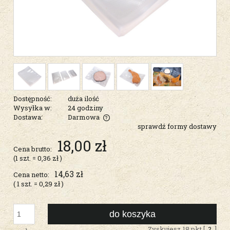
Dostępność:
duża ilość
Wysyłka w:
24 godziny
Dostawa:
Darmowa
sprawdź formy dostawy
Cena nie zawiera ewentualnych kosztów płatności
18,00 zł
Cena brutto:
(1
szt.
=
0,36 zł
)
14,63 zł
Cena netto:
( 1
szt.
=
0,29 zł
)
do koszyka
Zyskujesz
18
pkt [
?
]