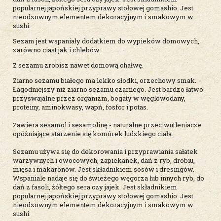
popularnej japońskiej przyprawy stołowej gomashio. Jest
nieodzownym elementem dekoracyjnym i smakowym w
sushi.
Sezam jest wspaniały dodatkiem do wypieków domowych,
zarówno ciast jak i chlebów.
Z sezamu zrobisz nawet domową chałwę.
Ziarno sezamu białego ma lekko słodki, orzechowy smak.
Łagodniejszy niż ziarno sezamu czarnego. Jest bardzo łatwo
przyswajalne przez organizm, bogaty w węglowodany,
proteiny, aminokwasy, wapń, fosfor i potas.
Zawiera sesamol i sesamolinę - naturalne przeciwutleniacze
opóźniające starzenie się komórek ludzkiego ciała.
Sezamu używa się do dekorowania i przyprawiania sałatek
warzywnych i owocowych, zapiekanek, dań z ryb, drobiu,
mięsa i makaronów. Jest składnikiem sosów i dresingów.
Wspaniale nadaje się do świeżego węgorza lub innych ryb, do
dań z fasoli, żółtego sera czy jajek. Jest składnikiem
popularnej japońskiej przyprawy stołowej gomashio. Jest
nieodzownym elementem dekoracyjnym i smakowym w
sushi.