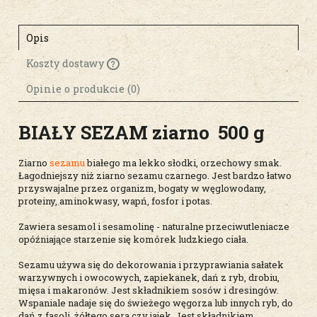
Opis
Koszty dostawy
Cena nie zawiera ewentualnych kosztów
płatności
Opinie o produkcie (0)
BIAŁY SEZAM ziarno 500 g
Ziarno
sezamu
białego ma lekko słodki, orzechowy smak.
Łagodniejszy niż ziarno sezamu czarnego. Jest bardzo łatwo
przyswajalne przez organizm, bogaty w węglowodany,
proteiny, aminokwasy, wapń, fosfor i potas.
Zawiera sesamol i sesamolinę - naturalne przeciwutleniacze
opóźniające starzenie się komórek ludzkiego ciała.
Sezamu używa się do dekorowania i przyprawiania sałatek
warzywnych i owocowych, zapiekanek, dań z ryb, drobiu,
mięsa i makaronów. Jest składnikiem sosów i dresingów.
Wspaniale nadaje się do świeżego węgorza lub innych ryb, do
dań z fasoli, żółtego sera czy jajek. Jest składnikiem