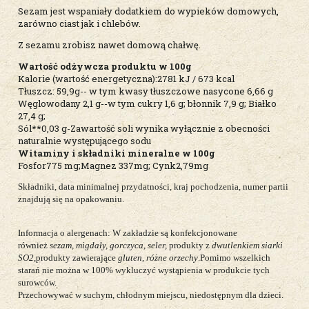
Sezam jest wspaniały dodatkiem do wypieków domowych,
zarówno ciast jak i chlebów.
Z sezamu zrobisz nawet domową chałwę.
Wartość odżywcza produktu w 100g
Kalorie (wartość energetyczna):2781 kJ / 673 kcal
Tłuszcz: 59,9g-- w tym kwasy tłuszczowe nasycone 6,66 g
Węglowodany 2,1 g--w tym cukry 1,6 g; błonnik 7,9 g; Białko
27,4 g;
Sól**0,03 g-Zawartość soli wynika wyłącznie z obecności
naturalnie występującego sodu
Witaminy i składniki mineralne w 100g
Fosfor775 mg;Magnez 337mg; Cynk2,79mg
Składniki, data minimalnej przydatności, kraj pochodzenia, numer partii
znajdują się na opakowaniu.
Informacja o alergenach: W zakładzie są konfekcjonowane
również
sezam, migdały, gorczyca
,
seler,
produkty z
dwutlenkiem siarki
SO2,
produkty zawierające
gluten
,
różne orzechy
.Pomimo wszelkich
starań nie można w 100% wykluczyć wystąpienia w produkcie tych
surowców.
Przechowywać w suchym, chłodnym miejscu, niedostępnym dla dzieci.