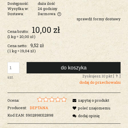
Dostępność:
duża ilość
Wysyłka w:
24 godziny
Dostawa:
Darmowa
sprawdź formy dostawy
Cena nie zawiera ewentualnych kosztów płatności
10,00 zł
Cena brutto:
(1
kg
=
20,00 zł
)
9,52 zł
Cena netto:
( 1
kg
=
19,04 zł
)
do koszyka
Zyskujesz
10
pkt [
?
]
szt.
dodaj do przechowalni
Ocena:
zapytaj o produkt
Producent:
DEPTANA
poleć znajomemu
Kod EAN:
5902898312898
dodaj opinię