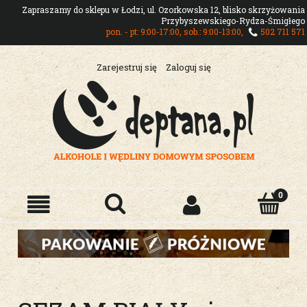
Zapraszamy do sklepu w Łodzi, ul. Ozorkowska 12, blisko skrzyżowania
Przybyszewskiego-Rydza-Śmigłego
pon. - pt: 9:00-17:00, sob.: 9:00-13:00,
502 711 571
Zarejestruj się
Zaloguj się