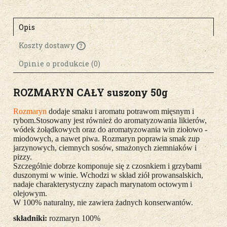
Opis
Koszty dostawy
Cena nie zawiera ewentualnych kosztów
płatności
Opinie o produkcie (0)
ROZMARYN CAŁY suszony 50g
Rozmaryn
dodaje smaku i aromatu potrawom mięsnym i
rybom.Stosowany jest również do aromatyzowania likierów,
wódek żołądkowych oraz do aromatyzowania win ziołowo -
miodowych, a nawet piwa. Rozmaryn poprawia smak zup
jarzynowych, ciemnych sosów, smażonych ziemniaków i
pizzy.
Szczególnie dobrze komponuje się z czosnkiem i grzybami
duszonymi w winie. Wchodzi w skład ziół prowansalskich,
nadaje charakterystyczny zapach marynatom octowym i
olejowym.
W 100% naturalny, nie zawiera żadnych konserwantów.
składniki:
rozmaryn 100%