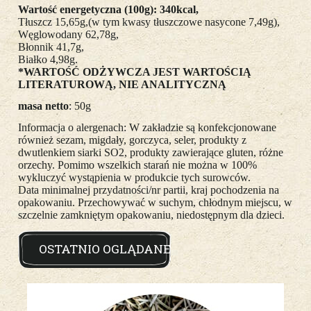
Wartość energetyczna (100g): 340kcal,
Tłuszcz 15,65g,(w tym kwasy tłuszczowe nasycone 7,49g),
Węglowodany 62,78g,
Błonnik 41,7g,
Białko 4,98g.
*WARTOŚĆ ODŻYWCZA JEST WARTOŚCIĄ
LITERATUROWĄ, NIE ANALITYCZNĄ
masa netto
: 50g
Informacja o alergenach: W zakładzie są konfekcjonowane
również sezam, migdały, gorczyca, seler, produkty z
dwutlenkiem siarki SO2, produkty zawierające gluten, różne
orzechy. Pomimo wszelkich starań nie można w 100%
wykluczyć wystąpienia w produkcie tych surowców.
Data minimalnej przydatności/nr partii, kraj pochodzenia na
opakowaniu. Przechowywać w suchym, chłodnym miejscu, w
szczelnie zamkniętym opakowaniu, niedostępnym dla dzieci.
OSTATNIO OGLĄDANE