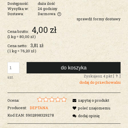
Dostępność:
duża ilość
Wysyłka w:
24 godziny
Dostawa:
Darmowa
sprawdź formy dostawy
Cena nie zawiera ewentualnych kosztów płatności
4,00 zł
Cena brutto:
(1
kg
=
80,00 zł
)
3,81 zł
Cena netto:
( 1
kg
=
76,20 zł
)
do koszyka
Zyskujesz
4
pkt [
?
]
szt.
dodaj do przechowalni
Ocena:
zapytaj o produkt
Producent:
DEPTANA
poleć znajomemu
Kod EAN:
5902898329278
dodaj opinię