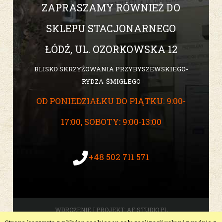
ZAPRASZAMY RÓWNIEŻ DO
SKLEPU STACJONARNEGO
ŁÓDŹ, UL. OZORKOWSKA 12
BLISKO SKRZYŻOWANIA PRZYBYSZEWSKIEGO-
RYDZA-ŚMIGŁEGO
OD PONIEDZIAŁKU DO PIĄTKU: 9:00-
17:00, SOBOTY: 9:00-13:00
+48 502 711 571
WDROŻENIE I PROJEKT:
AF STUDIO.PL