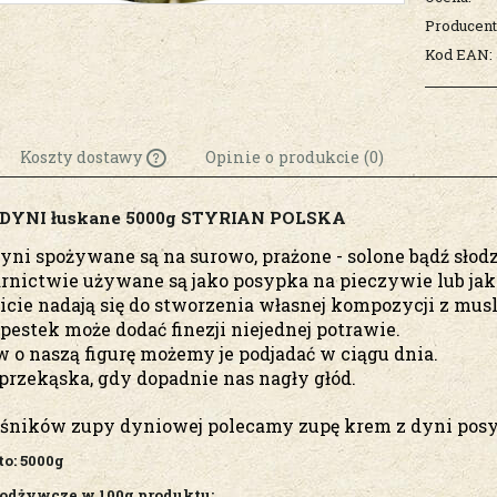
Producent
Kod EAN:
Koszty dostawy
Opinie o produkcie (0)
 DYNI łuskane 5000g STYRIAN POLSKA
Cena nie zawiera
ewentualnych kosztów
dyni
spożywane są na surowo, prażone - solone bądź słod
płatności
rnictwie używane są jako posypka na pieczywie lub jak
cie nadają się do stworzenia własnej kompozycji z musl
pestek może dodać finezji niejednej potrawie.
 o naszą figurę możemy je podjadać w ciągu dnia.
przekąska, gdy dopadnie nas nagły głód.
ośników zupy dyniowej polecamy zupę krem z dyni posy
o: 5000g
 odżywcze w 100g produktu: