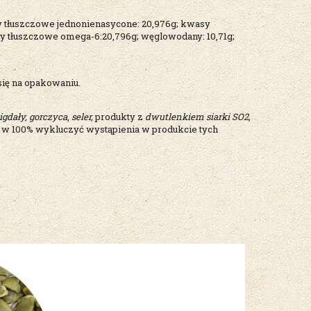
sy tłuszczowe jednonienasycone: 20,976g; kwasy
y tłuszczowe omega-6:20,796g; węglowodany: 10,71g;
 się na opakowaniu.
gdały, gorczyca
,
seler,
produkty z
dwutlenkiem siarki SO2,
 w 100% wykluczyć wystąpienia w produkcie tych