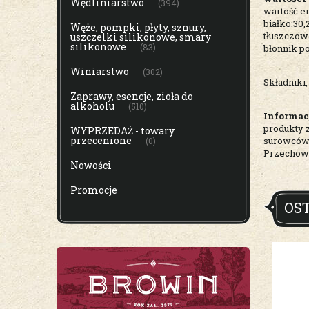
Wędliniarstwo
(394)
wartość e
białko:30
Węże, pompki, płyty, sznury,
tłuszczow
uszczelki silikonowe, smary
silikonowe
(83)
błonnik p
Winiarstwo
(302)
Składniki,
Zaprawy, esencje, zioła do
alkoholu
(510)
Informac
produkty 
WYPRZEDAŻ - towary
przecenione
surowców
(0)
Przechowy
Nowości
Promocje
OS