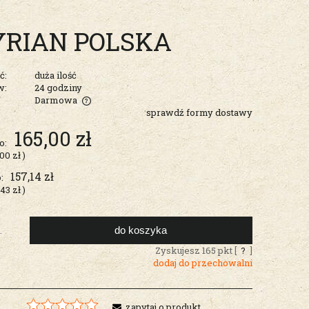
TYRIAN POLSKA
ć:
duża ilość
w:
24 godziny
Darmowa
sprawdź formy dostawy
entualnych
165,00 zł
o:
,00 zł
)
157,14 zł
:
,43 zł
)
do koszyka
.
Zyskujesz
165
pkt [
?
]
dodaj do przechowalni
zapytaj o produkt