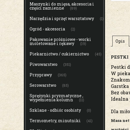
Maszynki do mięsa, akcesoria i
części zamienne
(89)
Narzędzia i sprzęt warsztatowy
(1)
Ogród - akcesoria
(2)
Pakowanie próżniowe - worki
Opis
moletowane i rękawy
(19)
Piekarnictwo / cukiernictwo
(45)
PESTKI
Piwowarstwo
(351)
Pestki 
W pieka
Przyprawy
(365)
Znakomi
Serowarstwo
(85)
Garstka 
Bez obaw
Sprężynki pryzmatyczne ,
Idealna 
wypełnienia kolumn
(11)
Szklane - odbiór osobisty
(0)
Dla mił
Termometry, minutniki
Masa nett
(41)
wartości