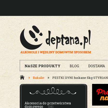
NASZE PRODUKTY
BLOG
DOSTAWA
»
»
Bakalie
PESTKI DYNI łuskane 5kg STYRIA
MENU
Akcesoria do przetwórstwa
domowego
(38)