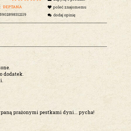
:
DEPTANA
poleć znajomemu
5902898312119
dodaj opinię
zone.
o dodatek.
i.
paną prażonymi pestkami dyni... pycha!