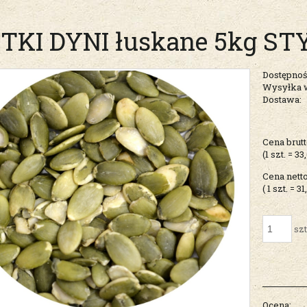
TKI DYNI łuskane 5kg S
Dostępnoś
Wysyłka 
Dostawa:
Cena nie zawiera ew
Cena brutt
kosztów płatności
(1
szt.
=
33
Cena netto
( 1
szt.
=
31
szt
Ocena: