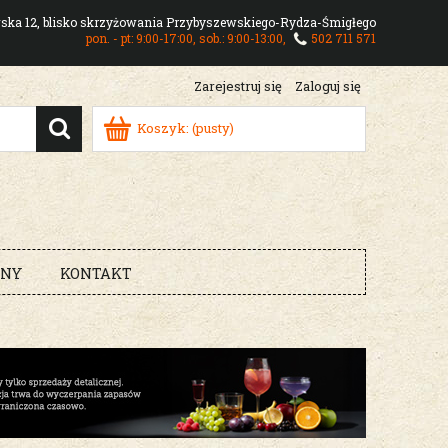
owska 12, blisko skrzyżowania Przybyszewskiego-Rydza-Śmigłego
pon. - pt: 9:00-17:00, sob.: 9:00-13:00,
502 711 571
Zarejestruj się
Zaloguj się
Koszyk:
(pusty)
RNY
KONTAKT