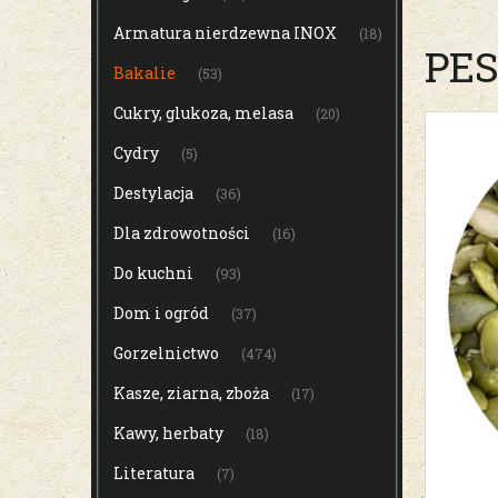
Armatura nierdzewna INOX
(18)
PES
Bakalie
(53)
Cukry, glukoza, melasa
(20)
Cydry
(5)
Destylacja
(36)
Dla zdrowotności
(16)
Do kuchni
(93)
Dom i ogród
(37)
Gorzelnictwo
(474)
Kasze, ziarna, zboża
(17)
Kawy, herbaty
(18)
Literatura
(7)