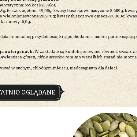
nergetyczna: 559kcal/2339kJ;
,23g; tłuszcz ogółem: 49,05g; kwasy tłuszczowe nasycone:8,659g; kwa
e wielonienasycone:20,976g; kwasy tłuszczowe omega-3:0,180g; kwas
okarmowy: 6,0g;
 data minimalnej przydatności, kraj pochodzenia, numer partii znajdują
ja o alergenach:
W zakładzie są konfekcjonowane również
sezam, mi
zawierające
gluten
,
różne orzechy
.Pomimo wszelkich starań nie można
.
wać w suchym, chłodnym miejscu, niedostępnym dla dzieci.
TATNIO OGLĄDANE